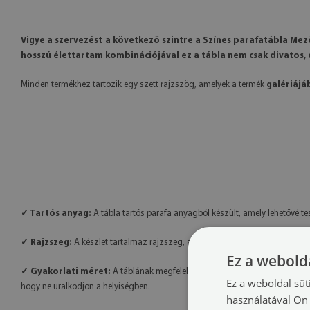
Vigye a szervezést a következő szintre a Színes parafatábla Mező
hosszú élettartam kombinációjával ez a tábla nem csak divatos, d
Minden termékhez tartozik egy szett rajzszög, amelyek a termék
galériájá
✓ Tartós anyag:
A tábla tartós parafa anyagból készült, amely lehetővé t
✓ Rajzszeg:
A készlet tartalmaz rajzszeg, amely segíti a különböző jegyzet
Ez a webolda
✓ Gyakorlati méret:
A táblának megfelelő mérete van ahhoz, hogy fontos
Ez a weboldal süt
hogy ne uralkodjon a helyiségben.
használatával Ön 