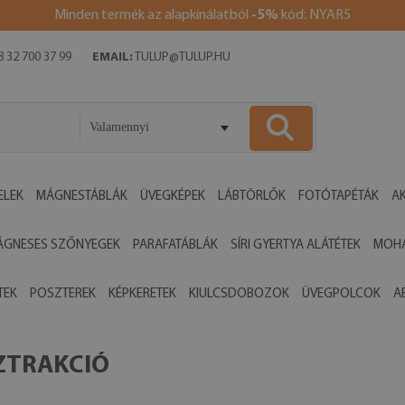
Minden termék az alapkínálatból
-5%
kód: NYAR5
 32 700 37 99
EMAIL:
TULUP@TULUP.HU
Valamennyi
ELEK
MÁGNESTÁBLÁK
ÜVEGKÉPEK
LÁBTÖRLŐK
FOTÓTAPÉTÁK
AK
ÁGNESES SZŐNYEGEK
PARAFATÁBLÁK
SÍRI GYERTYA ALÁTÉTEK
MOHA
TEK
POSZTEREK
KÉPKERETEK
KIULCSDOBOZOK
ÜVEGPOLCOK
A
ZTRAKCIÓ