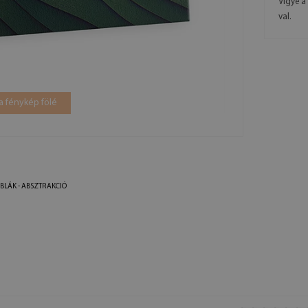
Vigye a
val.
a fénykép fölé
BLÁK - ABSZTRAKCIÓ