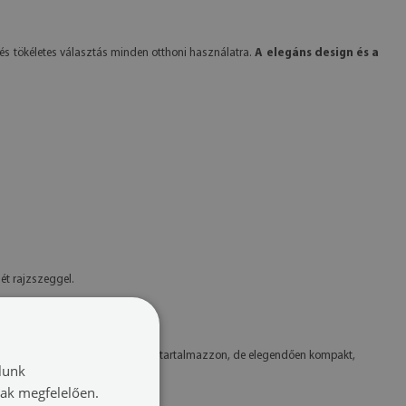
és tökéletes választás minden otthoni használatra.
A elegáns design és a
ét rajzszeggel.
nagy ahhoz, hogy fontos adatokat tartalmazzon, de elegendően kompakt,
lunk
nak megfelelően.