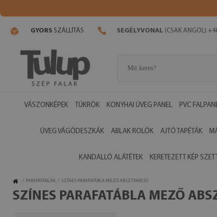
GYORS
SZÁLLÍTÁS
SEGÉLYVONAL
(CSAK ANGOL) +48
VÁSZONKÉPEK
TÜKRÖK
KONYHAI ÜVEG PANEL
PVC FALPAN
ÜVEG VÁGÓDESZKÁK
ABLAK ROLÓK
AJTÓ TAPÉTÁK
M
KANDALLÓ ALÁTÉTEK
KERETEZETT KÉP SZET
/
PARAFATÁBLÁK
/
SZÍNES PARAFATÁBLA MEZŐ ABSZTRAKCIÓ
SZÍNES PARAFATÁBLA MEZŐ ABS