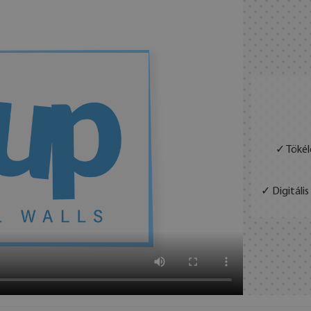
✓ Tökél
✓ Digitáli