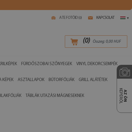
A TE FOTÓID (
)
KAPCSOLAT
0
▾
(
0
)
Összeg:
0,00
HUF
RILKÉPEK
FÜRDŐSZOBAI SZŐNYEGEK
VINYL DEKORCSEMPÉK
 KÉPEK
ASZTALLAPOK
BÚTORFÓLIÁK
GRILL ALÁTÉTEK
KÉPÉRŐL
AZ ÖN
BLAKFÓLIÁK
TÁBLÁK UTAZÁSI MÁGNESEKNEK