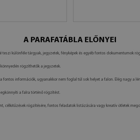
A PARAFATÁBLA ELŐNYEI
é teszi különféle tárgyak, jegyzetek, fényképek és egyéb fontos dokumentumok rög
könnyedén rögzíthetők a jegyzetek.
a fontos információk, ugyanakkor nem foglal túl sok helyet a falon. Elég nagy a l
gkönnyíti a falra történő rögzítést.
, célkitűzések rögzítésére, fontos feladatok listázására vagy kreatív ötletek meg