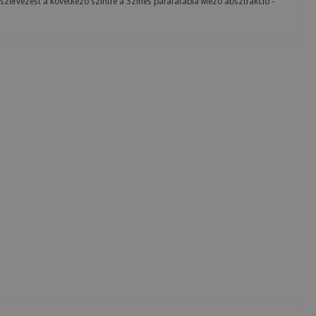
 szervezést a következő szintre a Színes parafatábla Mező absztrakció -