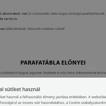
 absztrakció -val.
Ez a horizontális tábla magas minőségű parafából készült, 
e tartós is.
ban
alább láthatóak. Válaszd ki a kedvenc színed!
PARAFATÁBLA ELŐNYEI
eszi különböző tárgyak, jegyzetek, fényképek és más fontos dokumentumok kitűzés
ek kitűzését.
l sütiket használ
 információkat tartalmazzon, miközben nem foglal túl sok helyet a falon. Elég 
iket használ a felhasználói élmény javítása érdekében. A webolda
hozzájárul az összes süti használatához, a Cookie szabályzatunk