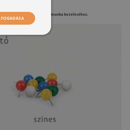
gy kitűnő eszköz az idő és a munka kezeléséhez.
ELFOGADÁSA