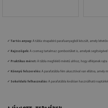
✓ Tartós anyag:
A tábla strapabíró parafaanyagból készült, amely lehetőv
✓ Rajzszögek:
A csomag tartalmaz gombostűket is, amelyek segítségével 
✓ Praktikus méret:
A tábla megfelelő méretű ahhoz, hogy elférjenek rajta 
✓ Könnyű felszerelés:
A parafatábla fém akasztóval van ellátva, amely me
✓ Sokoldalú felhasználás:
A parafatábla kiválóan használható naptárként