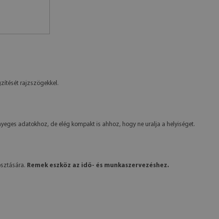
zítését rajzszögekkel.
ényeges adatokhoz, de elég kompakt is ahhoz, hogy ne uralja a helyiséget.
osztására.
Remek eszköz az idő- és munkaszervezéshez.