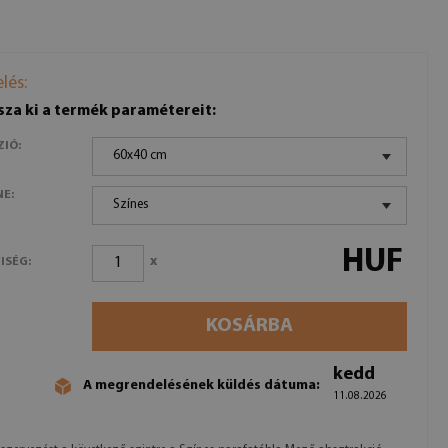
lés:
sza ki a termék paramétereit:
ZIÓ:
60x40 cm
NE:
Színes
HUF
x
ISÉG:
KOSÁRBA
kedd
A megrendelésének küldés dátuma:
11.08.2026