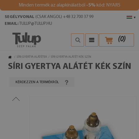
Minden termék az alapkínálatból
-5%
kód: NYAR5
SEGÉLYVONAL
(CSAK ANGOL) +48 32 700 37 99
▾
EMAIL:
TULUP@TULUP.HU
(
0
)
/
SÍRI GYERTYA ALÁTÉTEK
/
SÍRI GYERTYA ALÁTÉT KÉK SZÍN
SÍRI GYERTYA ALÁTÉT KÉK SZÍN
KÉRDEZZEN A TERMÉKRŐL