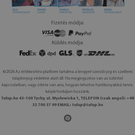
Fizetés módja:
Küldés módja:
©2026 Az értékesítési platform tartalma a lengyel szerzői jog és szellemi
tulajdonjog védelme alatt áll. Ha megjegyzése van az üzlettel
kapcsolatban, vagy ötlete van arra, hogyan lehetne hatékonyabbá tenni,
kérjük forduljon hozzánk.
Tulup.hu 43-100 Tychy, ul. Mysłowicka 1, TELEFON (csak angol): +48
32 700 37 99 EMAIL:
tulup@tulup.hu