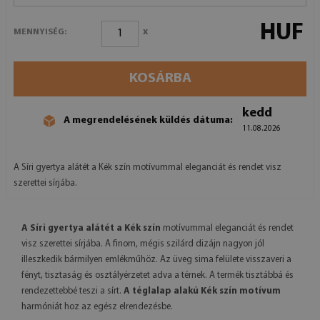
HUF
x
MENNYISÉG:
KOSÁRBA
kedd
A megrendelésének küldés dátuma:
11.08.2026
A Síri gyertya alátét a Kék szín motívummal eleganciát és rendet visz
szerettei sírjába.
A Síri gyertya alátét a Kék szín
motívummal eleganciát és rendet
visz szerettei sírjába. A finom, mégis szilárd dizájn nagyon jól
illeszkedik bármilyen emlékműhöz. Az üveg sima felülete visszaveri a
fényt, tisztaság és osztályérzetet adva a térnek. A termék tisztábbá és
rendezettebbé teszi a sírt.
A téglalap alakú Kék szín motívum
harmóniát hoz az egész elrendezésbe.