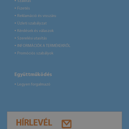
Szállítás
●
Fizetés
●
Reklamáció és visszáru
●
Üzleti szabályzat
●
Kérdések és válaszok
●
Szerelési utasítás
●
INFORMÁCIÓK A TERMÉKEKRŐL
●
Promóciós szabályok
●
Együttműködés
Legyen forgalmazó
●
HÍRLEVÉL