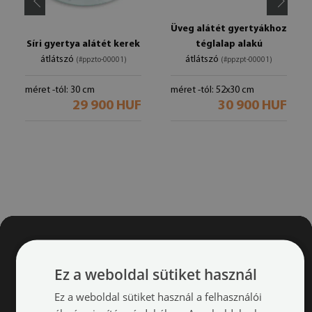
Üveg alátét gyertyákhoz
Síri gyertya alátét kerek
téglalap alakú
átlátszó
átlátszó
(#ppzto-00001)
(#ppzpt-00001)
méret -tól: 30 cm
méret -tól: 52x30 cm
29 900 HUF
30 900 HUF
Ez a weboldal sütiket használ
Ez a weboldal sütiket használ a felhasználói