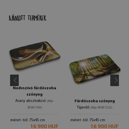
AJÁNLOTT TERMÉKEK
Nedvszívó fürdőszoba
szőnyeg
Arany absztrakció
Fürdőszoba szőnyeg
(#dp-
Tájerdő
38381799)
(#dp-38381535)
méret -tól: 75x45 cm
méret -tól: 75x45 cm
16 900 HUF
16 900 HUF