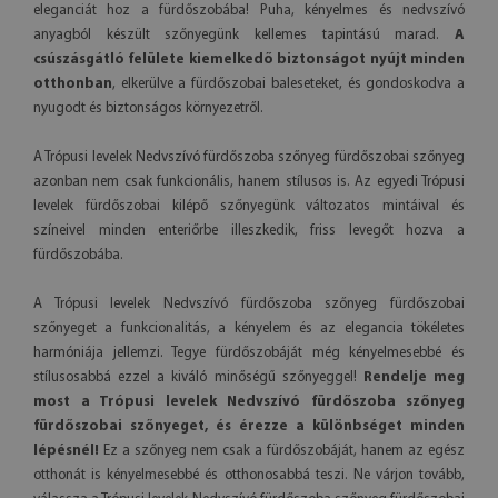
eleganciát hoz a fürdőszobába! Puha, kényelmes és nedvszívó
anyagból készült szőnyegünk kellemes tapintású marad.
A
csúszásgátló felülete kiemelkedő biztonságot nyújt minden
otthonban
, elkerülve a fürdőszobai baleseteket, és gondoskodva a
nyugodt és biztonságos környezetről.
A Trópusi levelek Nedvszívó fürdőszoba szőnyeg fürdőszobai szőnyeg
azonban nem csak funkcionális, hanem stílusos is. Az egyedi Trópusi
levelek fürdőszobai kilépő szőnyegünk változatos mintáival és
színeivel minden enteriőrbe illeszkedik, friss levegőt hozva a
fürdőszobába.
A Trópusi levelek Nedvszívó fürdőszoba szőnyeg fürdőszobai
szőnyeget a funkcionalitás, a kényelem és az elegancia tökéletes
harmóniája jellemzi. Tegye fürdőszobáját még kényelmesebbé és
stílusosabbá ezzel a kiváló minőségű szőnyeggel!
Rendelje meg
most a Trópusi levelek Nedvszívó fürdőszoba szőnyeg
fürdőszobai szőnyeget, és érezze a különbséget minden
lépésnél!
Ez a szőnyeg nem csak a fürdőszobáját, hanem az egész
otthonát is kényelmesebbé és otthonosabbá teszi. Ne várjon tovább,