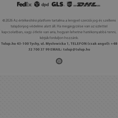
©2026 Az értékesítési platform tartalma a lengyel szerzői jog és szellemi
tulajdonjog védelme alatt áll. Ha megjegyzése van az üzlettel
kapcsolatban, vagy ötlete van arra, hogyan lehetne hatékonyabbá tenni,
kérjük forduljon hozzánk.
Tulup.hu 43-100 Tychy, ul. Mysłowicka 1, TELEFON (csak angol): +48
32 700 37 99 EMAIL:
tulup@tulup.hu