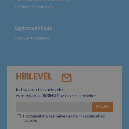
Promóciós szabályok
●
Együttműködés
Legyen forgalmazó
●
HÍRLEVÉL
Iratkozzon fel a hírlevélre
és megkapja
-800HUF
az összes termékre
KÜLDÉS
Hozzájárulok a személyes adataim kezeléséhez
Tulup.hu