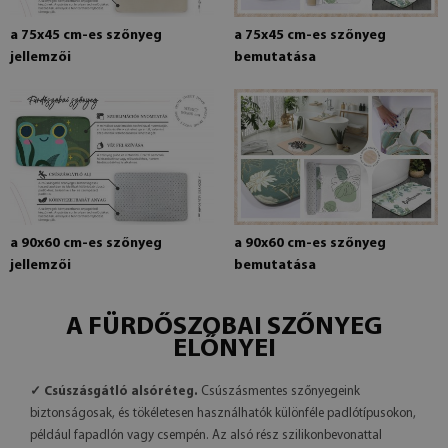
a 75x45 cm-es szőnyeg
a 75x45 cm-es szőnyeg
jellemzői
bemutatása
a 90x60 cm-es szőnyeg
a 90x60 cm-es szőnyeg
jellemzői
bemutatása
A FÜRDŐSZOBAI SZŐNYEG
ELŐNYEI
✓ Csúszásgátló alsóréteg.
Csúszásmentes szőnyegeink
biztonságosak, és tökéletesen használhatók különféle padlótípusokon,
például fapadlón vagy csempén. Az alsó rész szilikonbevonattal