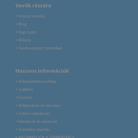
Vevők részére
Visszacsatolás
●
Blog
●
Kapcsolat
●
Rólunk
●
Testreszabott termékek
●
Hasznos információk
Adatvédelmi politika
●
Szállítás
●
Fizetés
●
Reklamáció és visszáru
●
Üzleti szabályzat
●
Kérdések és válaszok
●
Szerelési utasítás
●
INFORMÁCIÓK A TERMÉKEKRŐL
●