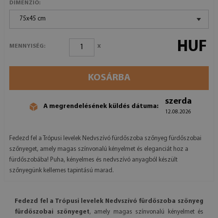
DIMENZIÓ:
75x45 cm
HUF
x
MENNYISÉG:
KOSÁRBA
szerda
A megrendelésének küldés dátuma:
12.08.2026
Fedezd fel a Trópusi levelek Nedvszívó fürdőszoba szőnyeg fürdőszobai
szőnyeget, amely magas színvonalú kényelmet és eleganciát hoz a
fürdőszobába! Puha, kényelmes és nedvszívó anyagból készült
szőnyegünk kellemes tapintású marad.
Fedezd fel a Trópusi levelek Nedvszívó fürdőszoba szőnyeg
fürdőszobai szőnyeget
, amely magas színvonalú kényelmet és