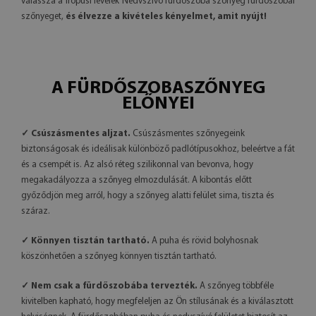
válassza a Trópusi levelek Nedvszívó fürdőszoba szőnyeg fürdőszobai
szőnyeget,
és élvezze a kivételes kényelmet, amit nyújt!
A FÜRDŐSZOBASZŐNYEG
ELŐNYEI
✓ Csúszásmentes aljzat.
Csúszásmentes szőnyegeink
biztonságosak és ideálisak különböző padlótípusokhoz, beleértve a fát
és a csempét is. Az alsó réteg szilikonnal van bevonva, hogy
megakadályozza a szőnyeg elmozdulását. A kibontás előtt
győződjön meg arról, hogy a szőnyeg alatti felület sima, tiszta és
száraz.
✓ Könnyen tisztán tartható.
A puha és rövid bolyhosnak
köszönhetően a szőnyeg könnyen tisztán tartható.
✓ Nem csak a fürdőszobába tervezték.
A szőnyeg többféle
kivitelben kapható, hogy megfeleljen az Ön stílusának és a kiválasztott