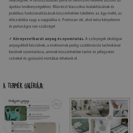
helyiségnek. A fürdőszobában puha és nedvszívó felületet biztosít az
ápolási tevékenységekhez. Másrészt klasszikus kialakításának és
praktikus funkcionalitásának köszönhetően tökéletes az ágy mellé, az
előszobába vagy a nappaliba is. Pontosan ott, ahol extra kényelemre
és puhaságra van szüksége!
✓ Környezetbarát anyag és nyomtatás.
A szőnyegek ökológiai
anyagokból készülnek, a motívumok pedig szublimációs technikával
kerülnek nyomtatásra, aminek köszönhetően tartós és jellegzetes
színeket és gyönyörű mintákat érhetünk el.
A TERMÉK GALÉRIÁJA: