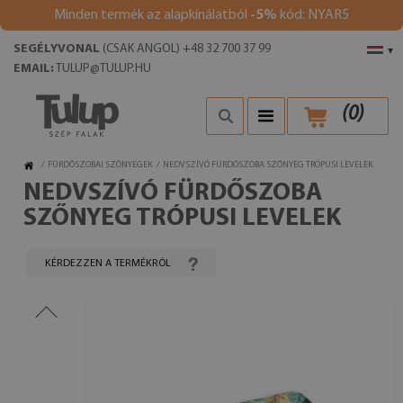
Minden termék az alapkínálatból
-5%
kód: NYAR5
SEGÉLYVONAL
(CSAK ANGOL) +48 32 700 37 99
▾
EMAIL:
TULUP@TULUP.HU
(
0
)
/
FÜRDŐSZOBAI SZŐNYEGEK
/
NEDVSZÍVÓ FÜRDŐSZOBA SZŐNYEG TRÓPUSI LEVELEK
NEDVSZÍVÓ FÜRDŐSZOBA
SZŐNYEG TRÓPUSI LEVELEK
KÉRDEZZEN A TERMÉKRŐL