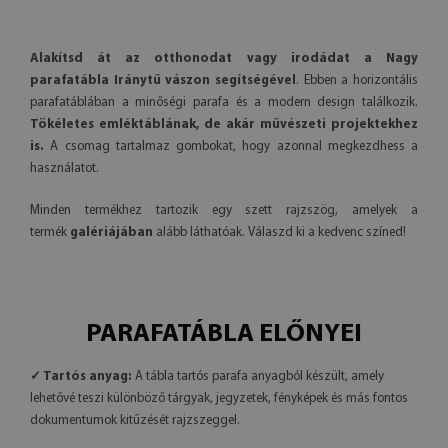
Alakítsd át az otthonodat vagy irodádat a Nagy
parafatábla Iránytű vászon segítségével
. Ebben a horizontális
parafatáblában a minőségi parafa és a modern design találkozik.
Tökéletes emléktáblának, de akár művészeti projektekhez
is.
A csomag tartalmaz gombokat, hogy azonnal megkezdhess a
használatot.
Minden termékhez tartozik egy szett rajzszög, amelyek a
termék
galériájában
alább láthatóak. Válaszd ki a kedvenc színed!
PARAFATÁBLA ELŐNYEI
✓ Tartós anyag:
A tábla tartós parafa anyagból készült, amely
lehetővé teszi különböző tárgyak, jegyzetek, fényképek és más fontos
dokumentumok kitűzését rajzszeggel.