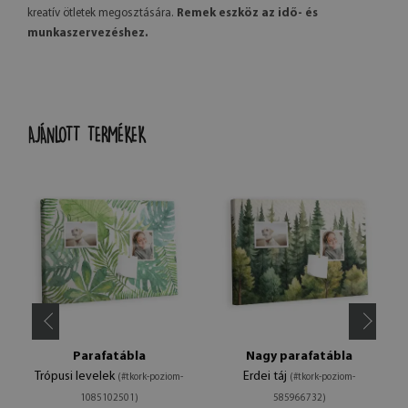
kreatív ötletek megosztására.
Remek eszköz az idő- és
munkaszervezéshez.
AJÁNLOTT TERMÉKEK
Parafatábla
Nagy parafatábla
Trópusi levelek
Erdei táj
(#tkork-poziom-
(#tkork-poziom-
1085102501)
585966732)