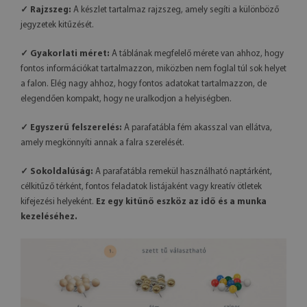
✓ Rajzszeg:
A készlet tartalmaz rajzszeg, amely segíti a különböző
jegyzetek kitűzését.
✓ Gyakorlati méret:
A táblának megfelelő mérete van ahhoz, hogy
fontos információkat tartalmazzon, miközben nem foglal túl sok helyet
a falon. Elég nagy ahhoz, hogy fontos adatokat tartalmazzon, de
elegendően kompakt, hogy ne uralkodjon a helyiségben.
✓ Egyszerű felszerelés:
A parafatábla fém akasszal van ellátva,
amely megkönnyíti annak a falra szerelését.
✓ Sokoldalúság:
A parafatábla remekül használható naptárként,
célkitűző térként, fontos feladatok listájaként vagy kreatív ötletek
kifejezési helyeként.
Ez egy kitűnő eszköz az idő és a munka
kezeléséhez.