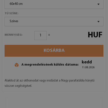
60x40 cm
TŰ SZÍNE:
Színes
HUF
x
MENNYISÉG:
KOSÁRBA
kedd
A megrendelésének küldés dátuma:
11.08.2026
Alakítsd át az otthonodat vagy irodádat a Nagy parafatábla Iránytű
vászon segítségével.