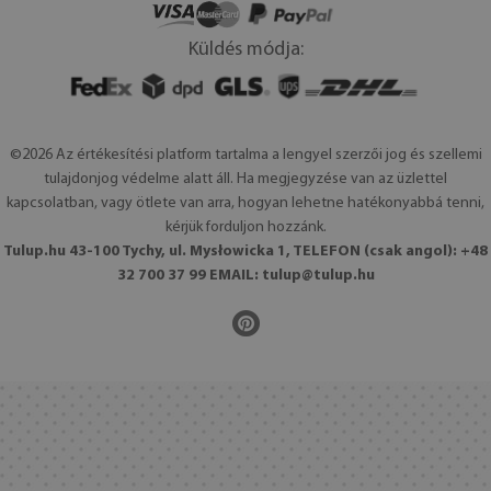
Küldés módja:
©2026 Az értékesítési platform tartalma a lengyel szerzői jog és szellemi
tulajdonjog védelme alatt áll. Ha megjegyzése van az üzlettel
kapcsolatban, vagy ötlete van arra, hogyan lehetne hatékonyabbá tenni,
kérjük forduljon hozzánk.
Tulup.hu 43-100 Tychy, ul. Mysłowicka 1, TELEFON (csak angol): +48
32 700 37 99 EMAIL:
tulup@tulup.hu