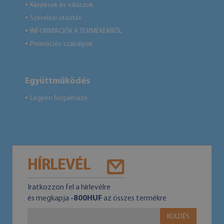
Kérdések és válaszok
●
Szerelési utasítás
●
INFORMÁCIÓK A TERMÉKEKRŐL
●
Promóciós szabályok
●
Együttműködés
Legyen forgalmazó
●
HÍRLEVÉL
Iratkozzon fel a hírlevélre
és megkapja
-800HUF
az összes termékre
KÜLDÉS