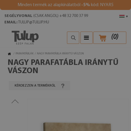
Minden termék az alapkínálatból
-5%
kód: NYAR5
SEGÉLYVONAL
(CSAK ANGOL) +48 32 700 37 99
▾
EMAIL:
TULUP@TULUP.HU
(
0
)
/
PARAFATÁBLÁK
/
NAGY PARAFATÁBLA IRÁNYTŰ VÁSZON
NAGY PARAFATÁBLA IRÁNYTŰ
VÁSZON
KÉRDEZZEN A TERMÉKRŐL