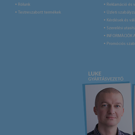
Rólunk
Reklamáció és v
●
●
Testreszabott termékek
Üzleti szabályz
●
●
Kérdések és vá
●
Szerelési utasít
●
INFORMÁCIÓK 
●
Promóciós szab
●