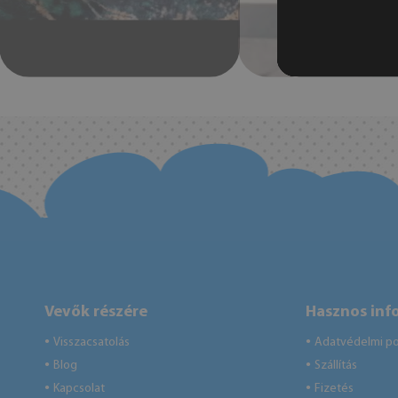
Vevők részére
Hasznos inf
Visszacsatolás
Adatvédelmi pol
●
●
Blog
Szállítás
●
●
Kapcsolat
Fizetés
●
●