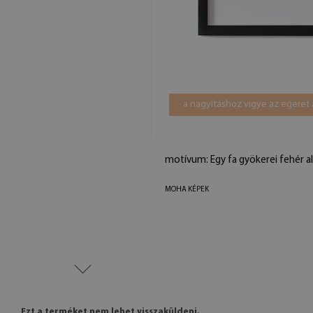
a nagyításhoz vigye az egeret 
motívum: Egy fa gyökerei fehér a
MOHA KÉPEK
Ezt a terméket nem lehet visszaküldeni.