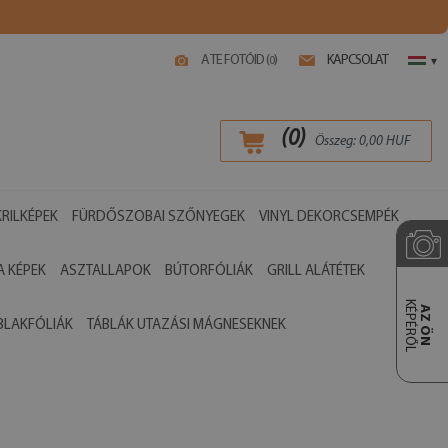
A TE FOTÓID (
)
KAPCSOLAT
0
▾
(
0
)
Összeg:
0,00
HUF
RILKÉPEK
FÜRDŐSZOBAI SZŐNYEGEK
VINYL DEKORCSEMPÉK
 KÉPEK
ASZTALLAPOK
BÚTORFÓLIÁK
GRILL ALÁTÉTEK
KÉPÉRŐL
AZ ÖN
BLAKFÓLIÁK
TÁBLÁK UTAZÁSI MÁGNESEKNEK