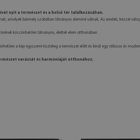
ívát nyit a természet és a belső tér találkozásában.
neit, amelyek bármely szobában látványos elemmé válnak. Az eredeti, kézzel vál
ínének köszönhetően látványos, életteli elem otthonában.
etően a kép egyszerre tiszteleg a természet előtt és kínál egy stílusos és moder
ermészet varázsát és harmóniáját otthonához.