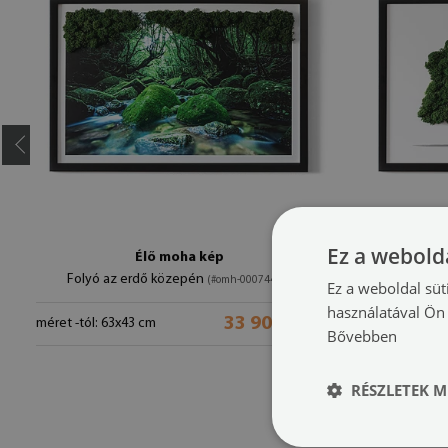
Ez a webolda
Élő moha kép
Folyó az erdő közepén
Egy fa
(#omh-00074474)
Ez a weboldal süt
használatával Ön 
33 900 HUF
méret -tól: 63x43 cm
méret -tól: 6
Bővebben
RÉSZLETEK M