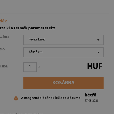
lés:
sza ki a termék paramétereit:
SZÍNE:
Fekete keret
ZIÓ:
63x43 cm
HUF
x
ISÉG:
KOSÁRBA
hétfő
A megrendelésének küldés dátuma:
17.08.2026