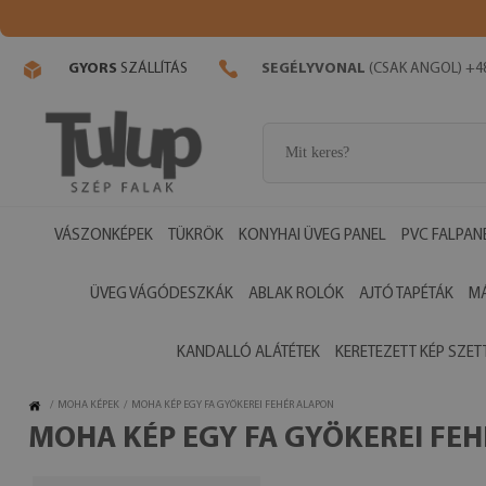
GYORS
SZÁLLÍTÁS
SEGÉLYVONAL
(CSAK ANGOL) +48
VÁSZONKÉPEK
TÜKRÖK
KONYHAI ÜVEG PANEL
PVC FALPAN
ÜVEG VÁGÓDESZKÁK
ABLAK ROLÓK
AJTÓ TAPÉTÁK
M
KANDALLÓ ALÁTÉTEK
KERETEZETT KÉP SZET
/
MOHA KÉPEK
/
MOHA KÉP EGY FA GYÖKEREI FEHÉR ALAPON
MOHA KÉP EGY FA GYÖKEREI FE