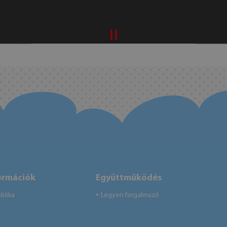
ormációk
Együttműködés
itika
Legyen forgalmazó
●