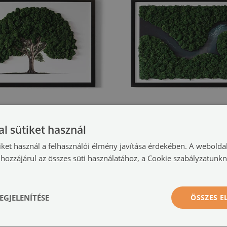
l sütiket használ
Élő moha kép
Moha kép
 fehér alapon
Folyó az erdőben
(#omh-00074493)
(#omh-00
iket használ a felhasználói élmény javítása érdekében. A webolda
hozzájárul az összes süti használatához, a Cookie szabályzatunk
55 900 HUF
5
3x43 cm
méret -tól: 63x43 cm
EGJELENÍTÉSE
ÖSSZES 