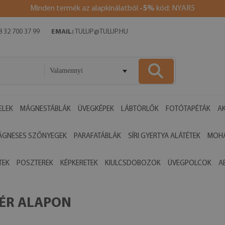
Minden termék az alapkínálatból
-5%
kód: NYAR5
 32 700 37 99
EMAIL:
TULUP@TULUP.HU
Valamennyi
ELEK
MÁGNESTÁBLÁK
ÜVEGKÉPEK
LÁBTÖRLŐK
FOTÓTAPÉTÁK
AK
ÁGNESES SZŐNYEGEK
PARAFATÁBLÁK
SÍRI GYERTYA ALÁTÉTEK
MOHA
TEK
POSZTEREK
KÉPKERETEK
KIULCSDOBOZOK
ÜVEGPOLCOK
A
HÉR ALAPON