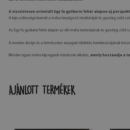
A vízszintesen orientált Egy fa gyökerei fehér alapon új perspekt
A kép szélessége kiemeli a moha lenyűgöző struktúráját és gazdag zöld szí
Az Egy fa gyökerei fehér alapon az élő moha textúrájának és gazdag zöld sz
A modern dizájn és a természetes anyagok tökéletes kombinációjának köszönh
Minden egyes moha kép egyedi művészeti alkotás,
amely hozzáadja a t
AJÁNLOTT TERMÉKEK