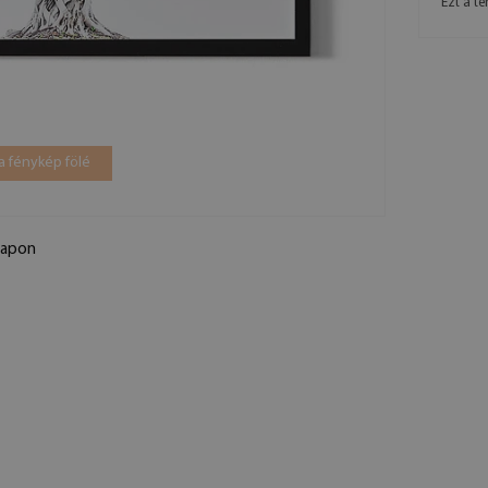
Ezt a t
a fénykép fölé
lapon