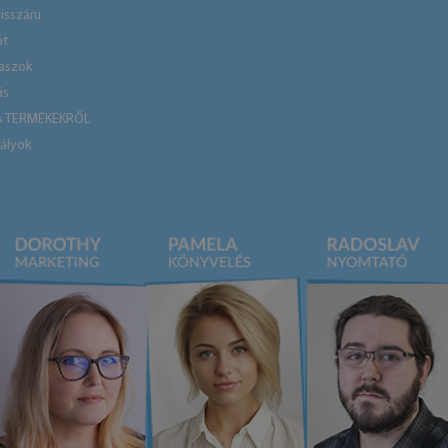
isszáru
at
laszok
ás
A TERMÉKEKRŐL
ályok