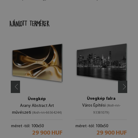
AJÁNLOTT TERMÉKEK
Üvegkép falra
Üvegkép
Város Építési
Arany Abstract Art
(#osh-nn-
művészeti
(#osh-nn-66564244)
93381079)
méret -tól: 100x50
méret -tól: 100x50
29 900 HUF
29 900 HUF