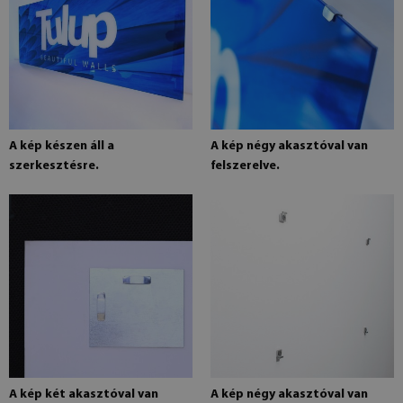
A kép készen áll a
A kép négy akasztóval van
szerkesztésre.
felszerelve.
A kép két akasztóval van
A kép négy akasztóval van