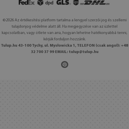
©2026 Az értékesítési platform tartalma a lengyel szerzői jog és szellemi
tulajdonjog védelme alatt áll. Ha megjegyzése van az üzlettel
kapcsolatban, vagy ötlete van arra, hogyan lehetne hatékonyabbá tenni,
kérjük forduljon hozzánk.
Tulup.hu 43-100 Tychy, ul. Mysłowicka 1, TELEFON (csak angol): +48
32 700 37 99 EMAIL:
tulup@tulup.hu