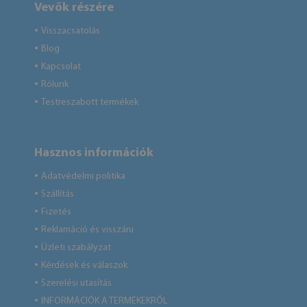
Vevők részére
Visszacsatolás
●
Blog
●
Kapcsolat
●
Rólunk
●
Testreszabott termékek
●
Hasznos információk
Adatvédelmi politika
●
Szállítás
●
Fizetés
●
Reklamáció és visszáru
●
Üzleti szabályzat
●
Kérdések és válaszok
●
Szerelési utasítás
●
INFORMÁCIÓK A TERMÉKEKRŐL
●