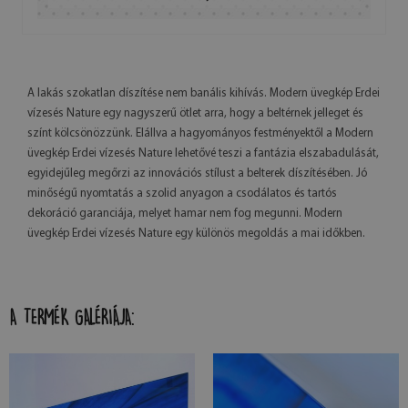
A lakás szokatlan díszítése nem banális kihívás. Modern üvegkép Erdei
vízesés Nature egy nagyszerű ötlet arra, hogy a beltérnek jelleget és
színt kölcsönözzünk. Elállva a hagyományos festményektől a Modern
üvegkép Erdei vízesés Nature lehetővé teszi a fantázia elszabadulását,
egyidejűleg megőrzi az innovációs stílust a belterek díszítésében. Jó
minőségű nyomtatás a szolid anyagon a csodálatos és tartós
dekoráció garanciája, melyet hamar nem fog megunni. Modern
üvegkép Erdei vízesés Nature egy különös megoldás a mai időkben.
A TERMÉK GALÉRIÁJA: