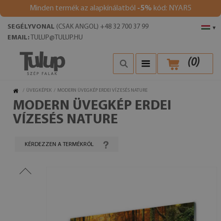
Minden termék az alapkínálatból
-5%
kód: NYAR5
SEGÉLYVONAL
(CSAK ANGOL) +48 32 700 37 99
▾
EMAIL:
TULUP@TULUP.HU
(
0
)
/
ÜVEGKÉPEK
/
MODERN ÜVEGKÉP ERDEI VÍZESÉS NATURE
MODERN ÜVEGKÉP ERDEI
VÍZESÉS NATURE
KÉRDEZZEN A TERMÉKRŐL