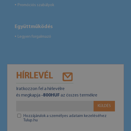
Promóciós szabályok
●
Együttműködés
Legyen forgalmazó
●
HÍRLEVÉL
Iratkozzon fel a hírlevélre
és megkapja
-800HUF
az összes termékre
KÜLDÉS
Hozzájárulok a személyes adataim kezeléséhez
Tulup.hu