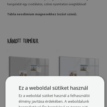
hangulatát egy csodálatos, színes nyomtatási üvegtáblával!
Tábla neodímium mágnesekhez (ezüst színű).
AJÁNLOTT TERMÉKEK
Ez a weboldal sütiket használ
Ez a weboldal sütiket használ a felhasználói
Mágnestábla
Mágnestábla
élmény javítása érdekében. A weboldalunk
Világos szürke színű
Színe sötét fehér
(#tmh-
(#tmh-
használatával Ön hozzájárul az összes süti