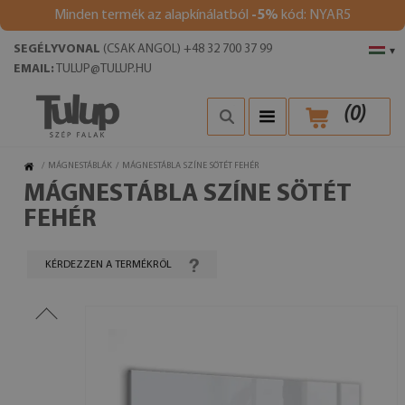
Minden termék az alapkínálatból
-5%
kód: NYAR5
SEGÉLYVONAL
(CSAK ANGOL) +48 32 700 37 99
▾
EMAIL:
TULUP@TULUP.HU
(
0
)
/
MÁGNESTÁBLÁK
/
MÁGNESTÁBLA SZÍNE SÖTÉT FEHÉR
MÁGNESTÁBLA SZÍNE SÖTÉT
FEHÉR
KÉRDEZZEN A TERMÉKRŐL