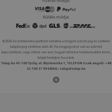
Fizetés módja:
Küldés módja:
©2026 Az értékesítési platform tartalma a lengyel szerzői jog és szellemi
tulajdonjog védelme alatt áll. Ha megjegyzése van az üzlettel
kapcsolatban, vagy ötlete van arra, hogyan lehetne hatékonyabbá tenni,
kérjük forduljon hozzánk.
Tulup.hu 43-100 Tychy, ul. Mysłowicka 1, TELEFON (csak angol): +48
32 700 37 99 EMAIL:
tulup@tulup.hu