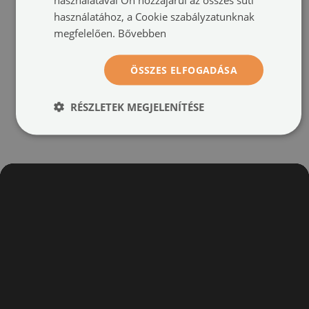
260254)
260258)
használatához, a Cookie szabályzatunknak
megfelelően.
Bővebben
méret -tól: 60x40 cm
méret -tól: 60x40 cm
24 900 HUF
24 900 HUF
ÖSSZES ELFOGADÁSA
RÉSZLETEK MEGJELENÍTÉSE