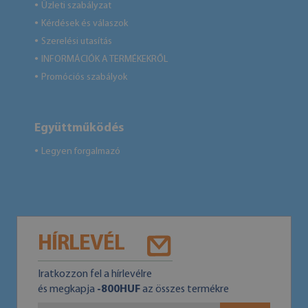
Üzleti szabályzat
●
Kérdések és válaszok
●
Szerelési utasítás
●
INFORMÁCIÓK A TERMÉKEKRŐL
●
Promóciós szabályok
●
Együttműködés
Legyen forgalmazó
●
HÍRLEVÉL
Iratkozzon fel a hírlevélre
és megkapja
-800HUF
az összes termékre