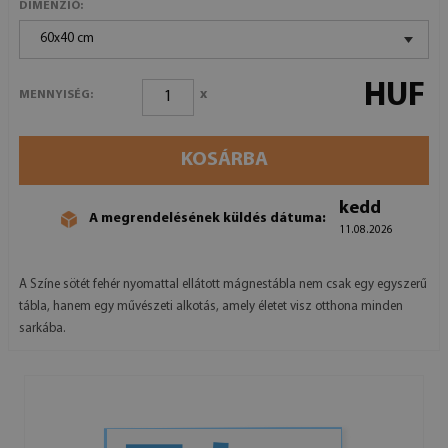
DIMENZIÓ:
60x40 cm
HUF
x
MENNYISÉG:
KOSÁRBA
kedd
A megrendelésének küldés dátuma:
11.08.2026
A Színe sötét fehér nyomattal ellátott mágnestábla nem csak egy egyszerű
tábla, hanem egy művészeti alkotás, amely életet visz otthona minden
sarkába.