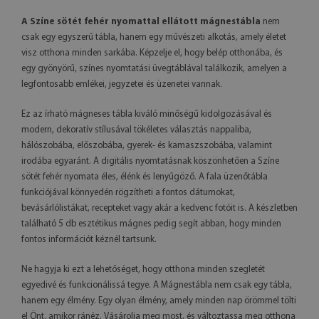
A Színe sötét fehér nyomattal ellátott mágnestábla
nem
csak egy egyszerű tábla, hanem egy művészeti alkotás, amely életet
visz otthona minden sarkába. Képzelje el, hogy belép otthonába, és
egy gyönyörű, színes nyomtatási üvegtáblával találkozik, amelyen a
legfontosabb emlékei, jegyzetei és üzenetei vannak.
Ez az írható mágneses tábla kiváló minőségű kidolgozásával és
modern, dekoratív stílusával tökéletes választás nappaliba,
hálószobába, előszobába, gyerek- és kamaszszobába, valamint
irodába egyaránt. A digitális nyomtatásnak köszönhetően a Színe
sötét fehér nyomata éles, élénk és lenyűgöző. A fala üzenőtábla
funkciójával könnyedén rögzítheti a fontos dátumokat,
bevásárlólistákat, recepteket vagy akár a kedvenc fotóit is. A készletben
található 5 db esztétikus mágnes pedig segít abban, hogy minden
fontos információt kéznél tartsunk.
Ne hagyja ki ezt a lehetőséget, hogy otthona minden szegletét
egyedivé és funkcionálissá tegye. A Mágnestábla nem csak egy tábla,
hanem egy élmény. Egy olyan élmény, amely minden nap örömmel tölti
el Önt, amikor ránéz. Vásárolja meg most, és változtassa meg otthona