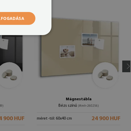
ELFOGADÁSA
Mágnestábla
Bézs színű
49)
(#tmh-260256)
4 900 HUF
24 900 HUF
méret -tól: 60x40 cm