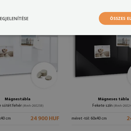
EGJELENÍTÉSE
ÖSSZES 
Mágnestábla
Mágneses tábla
e sötét fehér
Fekete szín
(#tmh-260258)
(#tmh-2602
24 900 HUF
2
0x40 cm
méret -tól: 60x40 cm