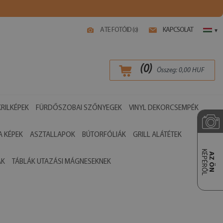
A TE FOTÓID (
)
KAPCSOLAT
0
▾
(
0
)
Összeg:
0,00
HUF
RILKÉPEK
FÜRDŐSZOBAI SZŐNYEGEK
VINYL DEKORCSEMPÉK
 KÉPEK
ASZTALLAPOK
BÚTORFÓLIÁK
GRILL ALÁTÉTEK
KÉPÉRŐL
AZ ÖN
ÁK
TÁBLÁK UTAZÁSI MÁGNESEKNEK