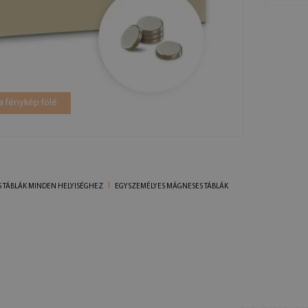
a fénykép fölé
 TÁBLÁK MINDEN HELYISÉGHEZ
EGYSZEMÉLYES MÁGNESES TÁBLÁK