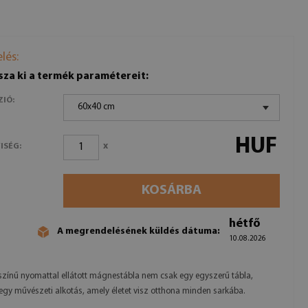
lés:
sza ki a termék paramétereit:
ZIÓ:
60x40 cm
HUF
x
ISÉG:
KOSÁRBA
hétfő
A megrendelésének küldés dátuma:
10.08.2026
színű nyomattal ellátott mágnestábla nem csak egy egyszerű tábla,
gy művészeti alkotás, amely életet visz otthona minden sarkába.