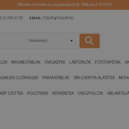
Minden termék az alapkínálatból
-5%
kód: NYAR5
 32 700 37 99
EMAIL:
TULUP@TULUP.HU
Valamennyi
ELEK
MÁGNESTÁBLÁK
ÜVEGKÉPEK
LÁBTÖRLŐK
FOTÓTAPÉTÁK
AK
ÁGNESES SZŐNYEGEK
PARAFATÁBLÁK
SÍRI GYERTYA ALÁTÉTEK
MOHA
 KÉP SZETTEK
POSZTEREK
KÉPKERETEK
ÜVEGPOLCOK
ABLAKFÓLI