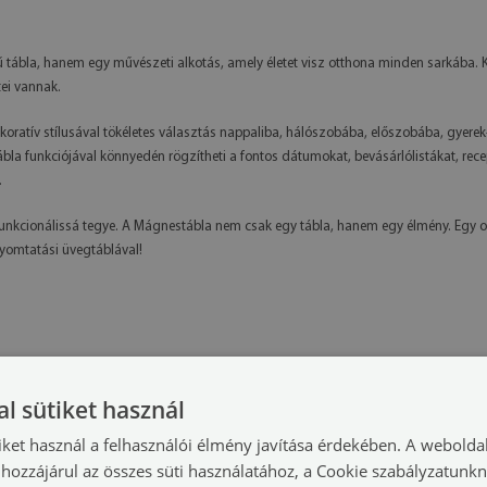
tábla, hanem egy művészeti alkotás, amely életet visz otthona minden sarkába. K
tei vannak.
oratív stílusával tökéletes választás nappaliba, hálószobába, előszobába, gyere
a funkciójával könnyedén rögzítheti a fontos dátumokat, bevásárlólistákat, recept
.
funkcionálissá tegye. A Mágnestábla nem csak egy tábla, hanem egy élmény. Egy o
yomtatási üvegtáblával!
l sütiket használ
iket használ a felhasználói élmény javítása érdekében. A webolda
hozzájárul az összes süti használatához, a Cookie szabályzatunk