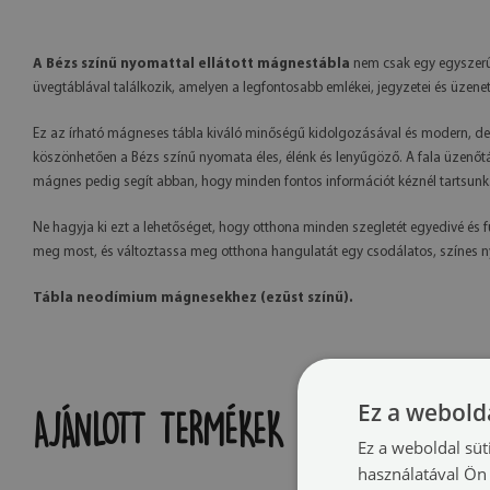
A Bézs színű nyomattal ellátott mágnestábla
nem csak egy egyszerű 
üvegtáblával találkozik, amelyen a legfontosabb emlékei, jegyzetei és üzene
Ez az írható mágneses tábla kiváló minőségű kidolgozásával és modern, dek
köszönhetően a Bézs színű nyomata éles, élénk és lenyűgöző. A fala üzenőtábl
mágnes pedig segít abban, hogy minden fontos információt kéznél tartsunk
Ne hagyja ki ezt a lehetőséget, hogy otthona minden szegletét egyedivé és 
meg most, és változtassa meg otthona hangulatát egy csodálatos, színes n
Tábla neodímium mágnesekhez (ezüst színű).
Ez a webolda
AJÁNLOTT TERMÉKEK
Ez a weboldal süt
használatával Ön 