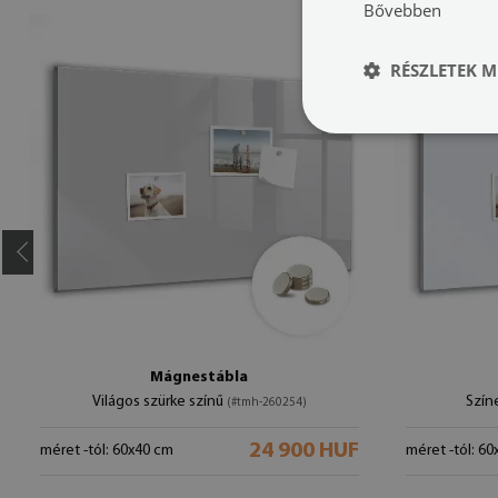
Bővebben
RÉSZLETEK M
Mágnestábla
Világos szürke színű
Szín
(#tmh-260254)
24 900 HUF
méret -tól: 60x40 cm
méret -tól: 6