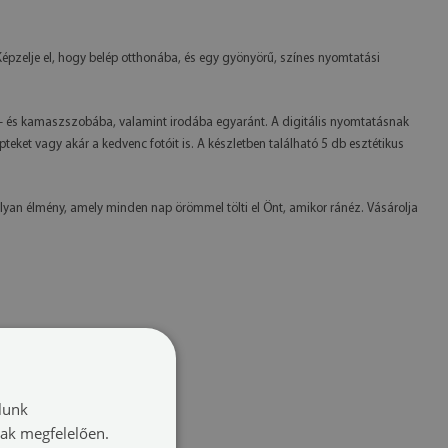
épzelje el, hogy belép otthonába, és egy gyönyörű, színes nyomtatási
k- és kamaszszobába, valamint irodába egyaránt. A digitális nyomtatásnak
eket vagy akár a kedvenc fotóit is. A készletben található 5 db esztétikus
lyan élmény, amely minden nap örömmel tölti el Önt, amikor ránéz. Vásárolja
lunk
nak megfelelően.