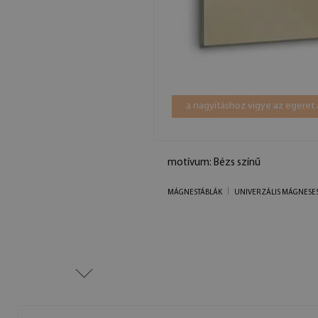
a nagyításhoz vigye az egeret 
motívum: Bézs színű
MÁGNESTÁBLÁK
UNIVERZÁLIS MÁGNESES