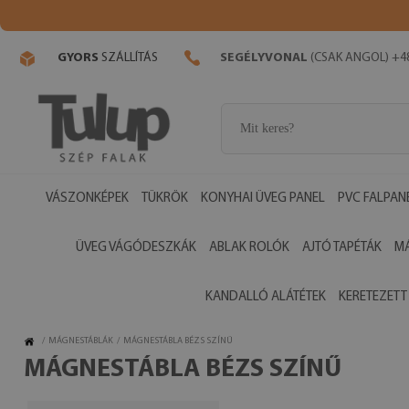
GYORS
SZÁLLÍTÁS
SEGÉLYVONAL
(CSAK ANGOL) +48
VÁSZONKÉPEK
TÜKRÖK
KONYHAI ÜVEG PANEL
PVC FALPAN
ÜVEG VÁGÓDESZKÁK
ABLAK ROLÓK
AJTÓ TAPÉTÁK
M
KANDALLÓ ALÁTÉTEK
KERETEZETT
/
MÁGNESTÁBLÁK
/
MÁGNESTÁBLA BÉZS SZÍNŰ
MÁGNESTÁBLA BÉZS SZÍNŰ