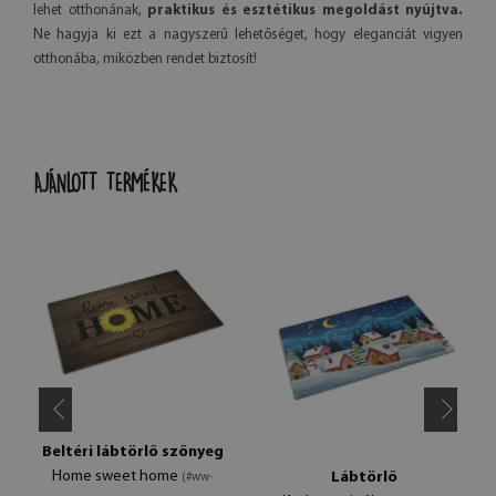
lehet otthonának,
praktikus és esztétikus megoldást nyújtva.
Ne hagyja ki ezt a nagyszerű lehetőséget, hogy eleganciát vigyen
otthonába, miközben rendet biztosít!
AJÁNLOTT TERMÉKEK
Beltéri lábtörlő szőnyeg
Home sweet home
Lábtörlő
(#ww-