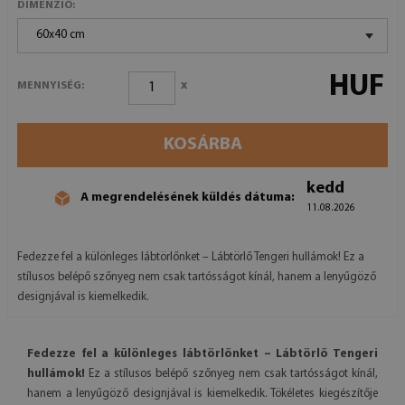
DIMENZIÓ:
60x40 cm
HUF
x
MENNYISÉG:
KOSÁRBA
kedd
A megrendelésének küldés dátuma:
11.08.2026
Fedezze fel a különleges lábtörlőnket – Lábtörlő Tengeri hullámok! Ez a
stílusos belépő szőnyeg nem csak tartósságot kínál, hanem a lenyűgöző
designjával is kiemelkedik.
Fedezze fel a különleges lábtörlőnket – Lábtörlő Tengeri
hullámok!
Ez a stílusos belépő szőnyeg nem csak tartósságot kínál,
hanem a lenyűgöző designjával is kiemelkedik. Tökéletes kiegészítője