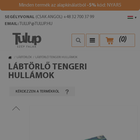
Minden termék az alapkínálatból
-5%
kód: NYAR5
SEGÉLYVONAL
(CSAK ANGOL) +48 32 700 37 99
▾
EMAIL:
TULUP@TULUP.HU
(
0
)
/
LÁBTÖRLŐK
/
LÁBTÖRLŐ TENGERI HULLÁMOK
LÁBTÖRLŐ TENGERI
HULLÁMOK
KÉRDEZZEN A TERMÉKRŐL