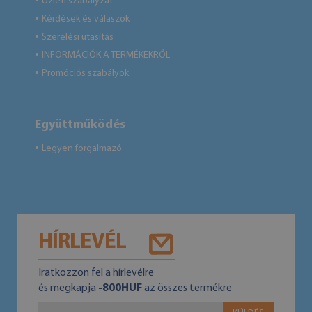
Üzleti szabályzat
●
Kérdések és válaszok
●
Szerelési utasítás
●
INFORMÁCIÓK A TERMÉKEKRŐL
●
Promóciós szabályok
●
Együttműködés
Legyen forgalmazó
●
HÍRLEVÉL
Iratkozzon fel a hírlevélre
és megkapja
-800HUF
az összes termékre