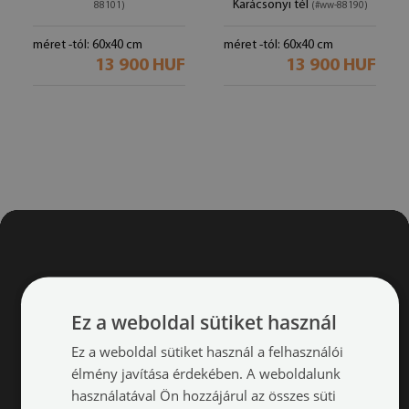
Karácsonyi tél
88101)
(#ww-88190)
méret -tól: 60x40 cm
méret -tól: 60x40 cm
13 900 HUF
13 900 HUF
Ez a weboldal sütiket használ
Ez a weboldal sütiket használ a felhasználói
élmény javítása érdekében. A weboldalunk
használatával Ön hozzájárul az összes süti