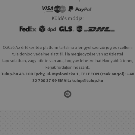
Küldés módja:
©2026 Az értékesítési platform tartalma a lengyel szerzői jog és szellemi
tulajdonjog védelme alatt áll. Ha megjegyzése van az üzlettel
kapcsolatban, vagy ötlete van arra, hogyan lehetne hatékonyabbá tenni,
kérjük forduljon hozzánk.
Tulup.hu 43-100 Tychy, ul. Mysłowicka 1, TELEFON (csak angol): +48
32 700 37 99 EMAIL:
tulup@tulup.hu