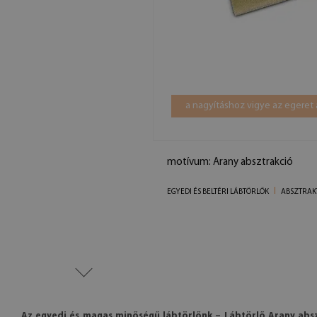
a nagyításhoz vigye az egeret 
motívum: Arany absztrakció
EGYEDI ÉS BELTÉRI LÁBTÖRLŐK
ABSZTRAK
Az egyedi és magas minőségű lábtörlőnk – Lábtörlő Arany abs