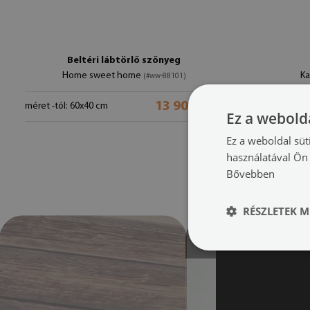
Beltéri lábtörlő szőnyeg
Home sweet home
Ka
(#ww-88101)
13 900 HUF
méret -tól: 60x40 cm
méret -tól: 6
Ez a webolda
Ez a weboldal süt
használatával Ön 
Bővebben
RÉSZLETEK M