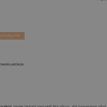
a fénykép fölé
T MINTÁS LÁBTÖRLŐK
ztrakció
, minden bejáratot megszépít! Akár stílusos, akár hagyományos stílust