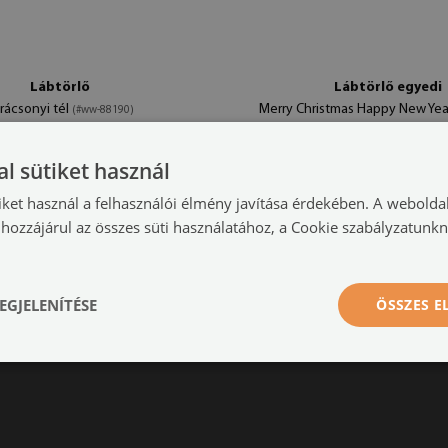
Lábtörlő
Lábtörlő egyedi
rácsonyi tél
Merry Christmas Happy New Ye
(#ww-88190)
13 900 HUF
1
0x40 cm
méret -tól: 60x40 cm
l sütiket használ
iket használ a felhasználói élmény javítása érdekében. A webolda
hozzájárul az összes süti használatához, a Cookie szabályzatunk
EGJELENÍTÉSE
ÖSSZES 