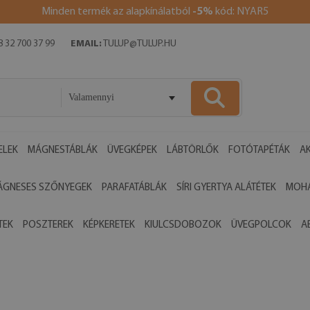
Minden termék az alapkínálatból
-5%
kód: NYAR5
 32 700 37 99
EMAIL:
TULUP@TULUP.HU
Valamennyi
ELEK
MÁGNESTÁBLÁK
ÜVEGKÉPEK
LÁBTÖRLŐK
FOTÓTAPÉTÁK
AK
ÁGNESES SZŐNYEGEK
PARAFATÁBLÁK
SÍRI GYERTYA ALÁTÉTEK
MOHA
TEK
POSZTEREK
KÉPKERETEK
KIULCSDOBOZOK
ÜVEGPOLCOK
A