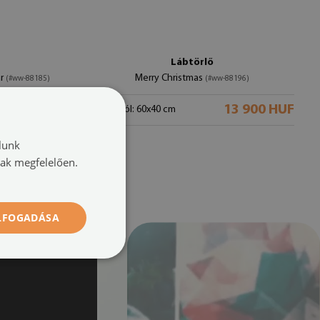
Lábtörlő
ar
Merry Christmas
(#ww-88185)
(#ww-88196)
3 900 HUF
13 900 HUF
méret -tól: 60x40 cm
lunk
nak megfelelően.
ELFOGADÁSA