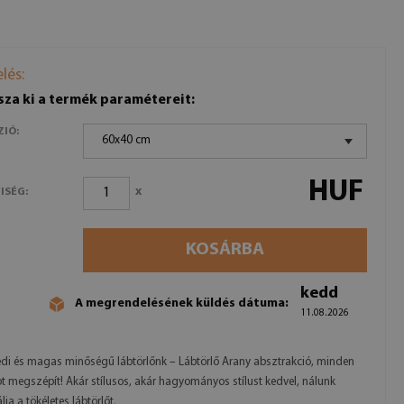
lés:
sza ki a termék paramétereit:
ZIÓ:
60x40 cm
HUF
x
ISÉG:
KOSÁRBA
kedd
A megrendelésének küldés dátuma:
11.08.2026
di és magas minőségű lábtörlőnk – Lábtörlő Arany absztrakció, minden
ot megszépít! Akár stílusos, akár hagyományos stílust kedvel, nálunk
ja a tökéletes lábtörlőt.