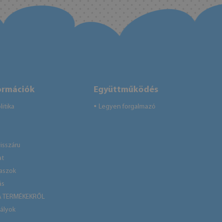
ormációk
Együttműködés
itika
Legyen forgalmazó
●
isszáru
at
laszok
ás
A TERMÉKEKRŐL
ályok