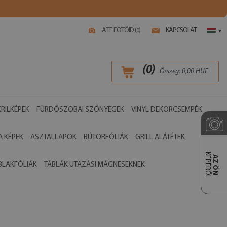
A TE FOTÓID (
)
KAPCSOLAT
0
▾
(
0
)
Összeg:
0,00
HUF
RILKÉPEK
FÜRDŐSZOBAI SZŐNYEGEK
VINYL DEKORCSEMPÉK
 KÉPEK
ASZTALLAPOK
BÚTORFÓLIÁK
GRILL ALÁTÉTEK
KÉPÉRŐL
AZ ÖN
BLAKFÓLIÁK
TÁBLÁK UTAZÁSI MÁGNESEKNEK