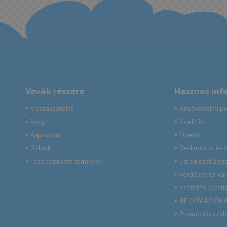
Vevők részére
Hasznos inf
Visszacsatolás
Adatvédelmi pol
●
●
Blog
Szállítás
●
●
Kapcsolat
Fizetés
●
●
Rólunk
Reklamáció és v
●
●
Testreszabott termékek
Üzleti szabályz
●
●
Kérdések és vá
●
Szerelési utasít
●
INFORMÁCIÓK 
●
Promóciós szab
●