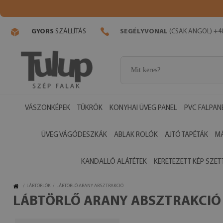
GYORS
SZÁLLÍTÁS
SEGÉLYVONAL
(CSAK ANGOL) +48
VÁSZONKÉPEK
TÜKRÖK
KONYHAI ÜVEG PANEL
PVC FALPAN
ÜVEG VÁGÓDESZKÁK
ABLAK ROLÓK
AJTÓ TAPÉTÁK
M
KANDALLÓ ALÁTÉTEK
KERETEZETT KÉP SZET
/
LÁBTÖRLŐK
/
LÁBTÖRLŐ ARANY ABSZTRAKCIÓ
LÁBTÖRLŐ ARANY ABSZTRAKCIÓ