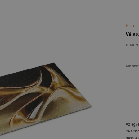
Rende
Válas
DIMEN
MENNY
Az egye
bejárat
megtalál