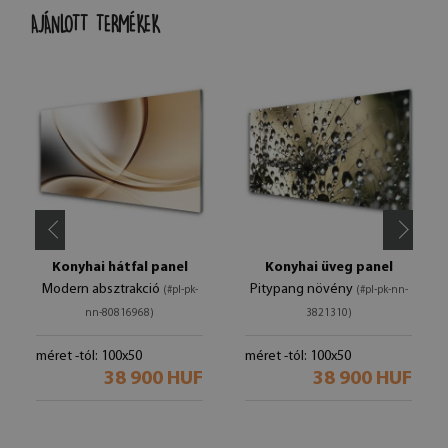
AJÁNLOTT TERMÉKEK
Konyhai hátfal panel
Konyhai üveg panel
Modern absztrakció
Pitypang növény
(#pl-pk-
(#pl-pk-nn-
nn-80816968)
3821310)
méret -tól: 100x50
méret -tól: 100x50
38 900 HUF
38 900 HUF