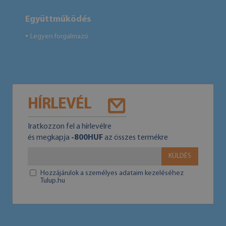
Együttműködés
Legyen forgalmazó
●
HÍRLEVÉL
Iratkozzon fel a hírlevélre
és megkapja
-800HUF
az összes termékre
KÜLDÉS
Hozzájárulok a személyes adataim kezeléséhez
Tulup.hu