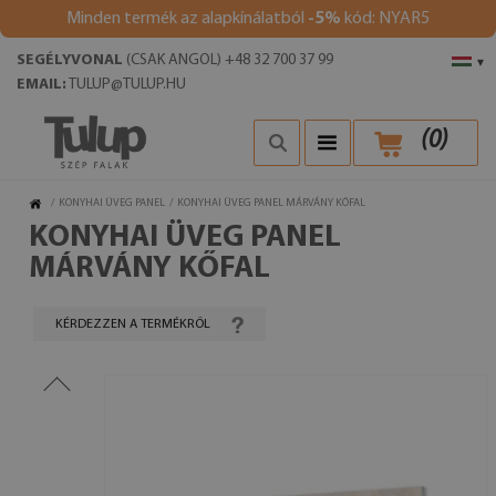
Minden termék az alapkínálatból
-5%
kód: NYAR5
SEGÉLYVONAL
(CSAK ANGOL) +48 32 700 37 99
▾
EMAIL:
TULUP@TULUP.HU
(
0
)
/
KONYHAI ÜVEG PANEL
/
KONYHAI ÜVEG PANEL MÁRVÁNY KŐFAL
KONYHAI ÜVEG PANEL
MÁRVÁNY KŐFAL
KÉRDEZZEN A TERMÉKRŐL