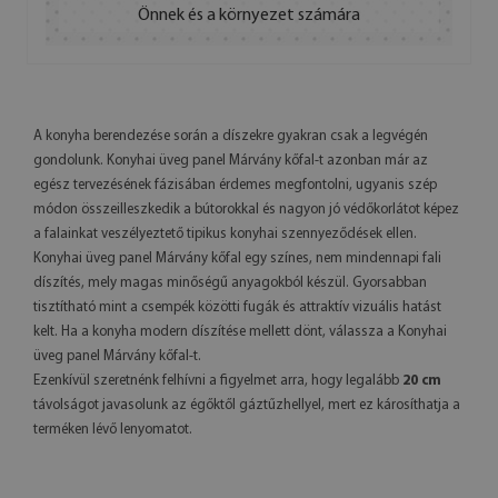
Önnek és a környezet számára
A konyha berendezése során a díszekre gyakran csak a legvégén
gondolunk. Konyhai üveg panel Márvány kőfal-t azonban már az
egész tervezésének fázisában érdemes megfontolni, ugyanis szép
módon összeilleszkedik a bútorokkal és nagyon jó védőkorlátot képez
a falainkat veszélyeztető tipikus konyhai szennyeződések ellen.
Konyhai üveg panel Márvány kőfal egy színes, nem mindennapi fali
díszítés, mely magas minőségű anyagokból készül. Gyorsabban
tisztítható mint a csempék közötti fugák és attraktív vizuális hatást
kelt. Ha a konyha modern díszítése mellett dönt, válassza a Konyhai
üveg panel Márvány kőfal-t.
Ezenkívül szeretnénk felhívni a figyelmet arra, hogy legalább
20 cm
távolságot javasolunk az égőktől gáztűzhellyel, mert ez károsíthatja a
terméken lévő lenyomatot.