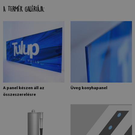
A TERMÉK GALÉRIÁJA:
A panel készen áll az
Üveg konyhapanel
összeszerelésre