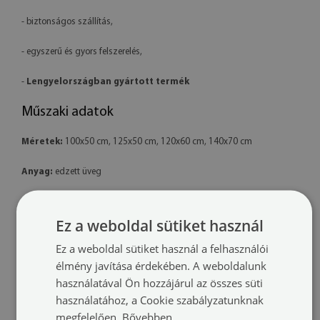
- biztonságos szállítás,
- egyszerű és gyors felszerelés,
-
Lengyelországban gyártott termék
Műszaki adatok
Méretek:
100x50 cm, 125x50 cm, 120x60 cm, 140x70 cm
Anyag:
edzett üveg
Nyomtatás:
latex – környezetbarát
Ez a weboldal sütiket használ
Forma:
téglalap alakú
Ez a weboldal sütiket használ a felhasználói
Felszerelés:
a termék készen áll a felszerelésre. A csomag tartalmaz
élmény javítása érdekében. A weboldalunk
professzionális polimer ragasztót is.
használatával Ön hozzájárul az összes süti
használatához, a Cookie szabályzatunknak
További információk:
megfelelően.
Bővebben