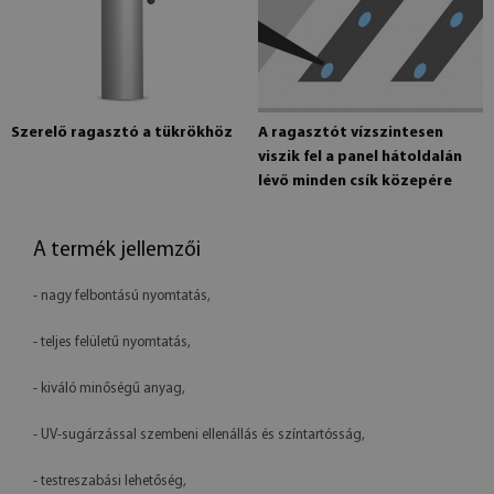
Szerelő ragasztó a tükrökhöz
A ragasztót vízszintesen
viszik fel a panel hátoldalán
lévő minden csík közepére
A termék jellemzői
- nagy felbontású nyomtatás,
- teljes felületű nyomtatás,
- kiváló minőségű anyag,
- UV-sugárzással szembeni ellenállás és színtartósság,
- testreszabási lehetőség,