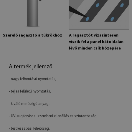
Szerelő ragasztó a tükrökhöz
A ragasztót vízszintesen
viszik fel a panel hátoldalán
lévő minden csík közepére
A termék jellemzői
- nagy felbontású nyomtatás,
- teljes felületű nyomtatás,
- kiváló minőségű anyag,
- UV-sugárzással szembeni ellenállás és színtartósság,
- testreszabási lehetőség,