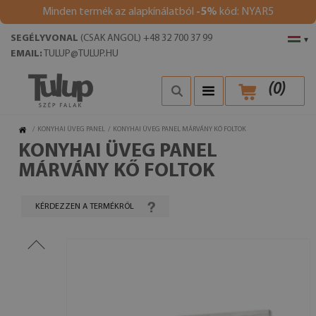
Minden termék az alapkínálatból
-5%
kód: NYAR5
SEGÉLYVONAL
(CSAK ANGOL) +48 32 700 37 99
▾
EMAIL:
TULUP@TULUP.HU
(
0
)
/
KONYHAI ÜVEG PANEL
/
KONYHAI ÜVEG PANEL MÁRVÁNY KŐ FOLTOK
KONYHAI ÜVEG PANEL
MÁRVÁNY KŐ FOLTOK
KÉRDEZZEN A TERMÉKRŐL