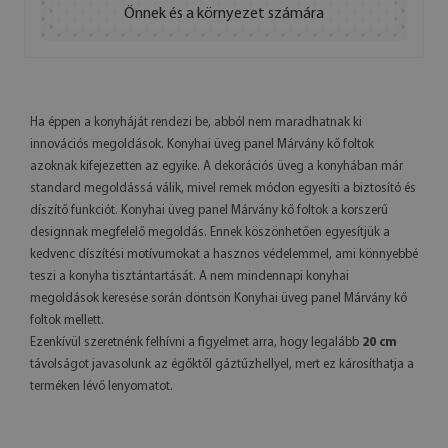
Önnek és a környezet számára
Ha éppen a konyháját rendezi be, abból nem maradhatnak ki
innovációs megoldások. Konyhai üveg panel Márvány kő foltok
azoknak kifejezetten az egyike. A dekorációs üveg a konyhában már
standard megoldássá válik, mivel remek módon egyesíti a biztosító és
díszítő funkciót. Konyhai üveg panel Márvány kő foltok a korszerű
designnak megfelelő megoldás. Ennek köszönhetően egyesítjük a
kedvenc díszítési motívumokat a hasznos védelemmel, ami könnyebbé
teszi a konyha tisztántartását. A nem mindennapi konyhai
megoldások keresése során döntsön Konyhai üveg panel Márvány kő
foltok mellett.
Ezenkívül szeretnénk felhívni a figyelmet arra, hogy legalább
20 cm
távolságot javasolunk az égőktől gáztűzhellyel, mert ez károsíthatja a
terméken lévő lenyomatot.