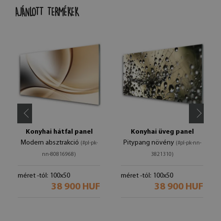
AJÁNLOTT TERMÉKEK
Konyhai hátfal panel
Konyhai üveg panel
Modern absztrakció
Pitypang növény
(#pl-pk-
(#pl-pk-nn-
nn-80816968)
3821310)
méret -tól: 100x50
méret -tól: 100x50
38 900 HUF
38 900 HUF