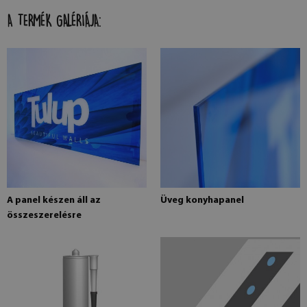
A TERMÉK GALÉRIÁJA:
A panel készen áll az
Üveg konyhapanel
összeszerelésre