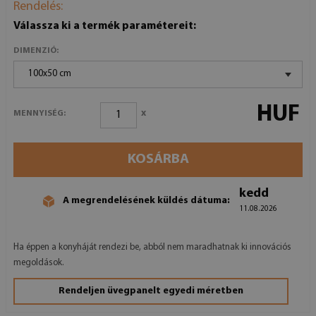
Rendelés:
Válassza ki a termék paramétereit:
DIMENZIÓ:
100x50 cm
HUF
x
MENNYISÉG:
KOSÁRBA
kedd
A megrendelésének küldés dátuma:
11.08.2026
Ha éppen a konyháját rendezi be, abból nem maradhatnak ki innovációs
megoldások.
Rendeljen üvegpanelt egyedi méretben