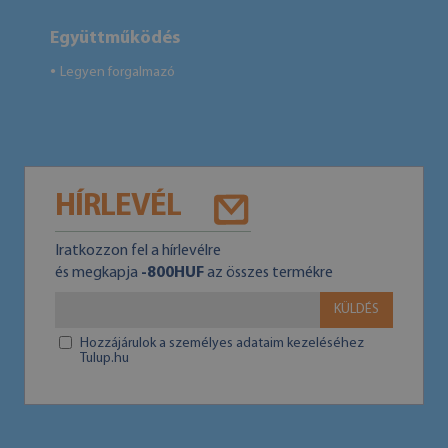
Együttműködés
Legyen forgalmazó
●
HÍRLEVÉL
Iratkozzon fel a hírlevélre
és megkapja
-800HUF
az összes termékre
KÜLDÉS
Hozzájárulok a személyes adataim kezeléséhez
Tulup.hu