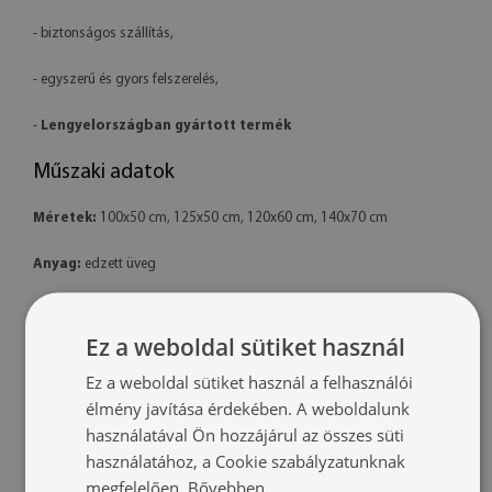
- biztonságos szállítás,
- egyszerű és gyors felszerelés,
-
Lengyelországban gyártott termék
Műszaki adatok
Méretek:
100x50 cm, 125x50 cm, 120x60 cm, 140x70 cm
Anyag:
edzett üveg
Nyomtatás:
latex – környezetbarát
Ez a weboldal sütiket használ
Forma:
téglalap alakú
Ez a weboldal sütiket használ a felhasználói
Felszerelés:
a termék készen áll a felszerelésre. A csomag tartalmaz
élmény javítása érdekében. A weboldalunk
professzionális polimer ragasztót is.
használatával Ön hozzájárul az összes süti
használatához, a Cookie szabályzatunknak
További információk:
megfelelően.
Bővebben