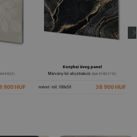
Konyhai üveg panel
Márvány kő absztrakció
-36041627)
(#pk-351851710)
8 900 HUF
38 900 HUF
méret -tól: 100x50