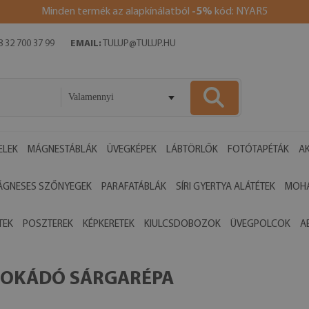
Minden termék az alapkínálatból
-5%
kód: NYAR5
 32 700 37 99
EMAIL:
TULUP@TULUP.HU
Valamennyi
ELEK
MÁGNESTÁBLÁK
ÜVEGKÉPEK
LÁBTÖRLŐK
FOTÓTAPÉTÁK
AK
ÁGNESES SZŐNYEGEK
PARAFATÁBLÁK
SÍRI GYERTYA ALÁTÉTEK
MOHA
TEK
POSZTEREK
KÉPKERETEK
KIULCSDOBOZOK
ÜVEGPOLCOK
A
VOKÁDÓ SÁRGARÉPA