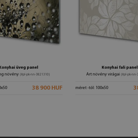
Konyhai üveg panel
Konyhai fali panel
ang növény
Art növény virágai
(#pl-pk-nn-3821310)
(#pl-pk-nn
38 900 HUF
3
0x50
méret -tól: 100x50