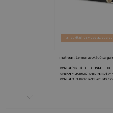
a nagyításhoz vigye az egeret 
motívum: Lemon avokádó sárgar
KONYHAI ÜVEG HÁTFAL - FALI PANEL
KAT
KONYHAI FALBURKOLÓ PANEL - RETRO ÉS VI
KONYHAI FALBURKOLÓ PANEL - GYÜMÖLCSÖ