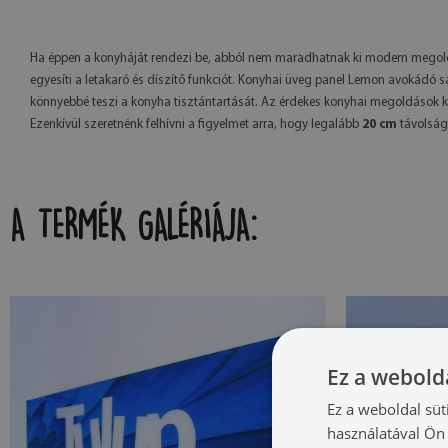
Ha éppen a konyháját rendezi be, abból nem maradhatnak ki modern megold
egyesíti a letakaró és díszítő funkciót. Konyhai üveg panel Lemon avokád
könnyebbé teszi a konyha tisztántartását. Az érdekes konyhai megoldások 
Ezenkívül szeretnénk felhívni a figyelmet arra, hogy legalább
20 cm
távolságo
A TERMÉK GALÉRIÁJA:
Ez a webolda
Ez a weboldal süt
használatával Ön 