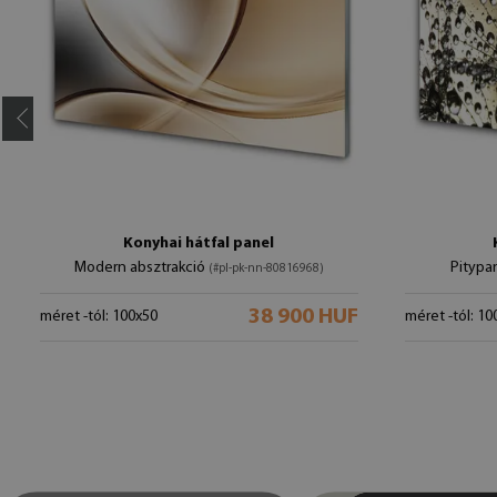
Konyhai hátfal panel
Modern absztrakció
Pityp
(#pl-pk-nn-80816968)
38 900 HUF
méret -tól: 100x50
méret -tól: 10