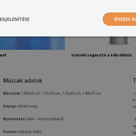
EGJELENÍTÉSE
ÖSSZES 
nel
Szerelő ragasztó a tükrökhöz
Műszaki adatok
T
Méretek:
100x50 cm, 125x50 cm, 120x60 cm, 140x70 cm
-
h
Anyag:
edzett üveg
m
Nyomtatás:
latex – környezetbarát
-
v
Forma:
téglalap alakú
te