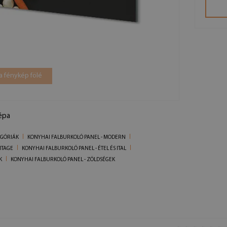
a fénykép fölé
épa
EGÓRIÁK
KONYHAI FALBURKOLÓ PANEL - MODERN
NTAGE
KONYHAI FALBURKOLÓ PANEL - ÉTEL ÉS ITAL
K
KONYHAI FALBURKOLÓ PANEL - ZÖLDSÉGEK