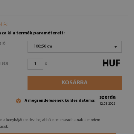
lés:
sza ki a termék paramétereit:
ZIÓ:
100x50 cm
HUF
x
ISÉG:
KOSÁRBA
szerda
A megrendelésének küldés dátuma:
12.08.2026
n a konyháját rendezi be, abból nem maradhatnak ki modern
ások.