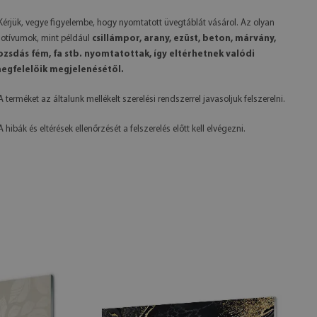
 Kérjük, vegye figyelembe, hogy nyomtatott üvegtáblát vásárol. Az olyan
otívumok, mint például
csillámpor, arany, ezüst, beton, márvány,
ozsdás fém, fa stb. nyomtatottak, így eltérhetnek valódi
egfelelőik megjelenésétől.
 A terméket az általunk mellékelt szerelési rendszerrel javasoljuk felszerelni.
 A hibák és eltérések ellenőrzését a felszerelés előtt kell elvégezni.