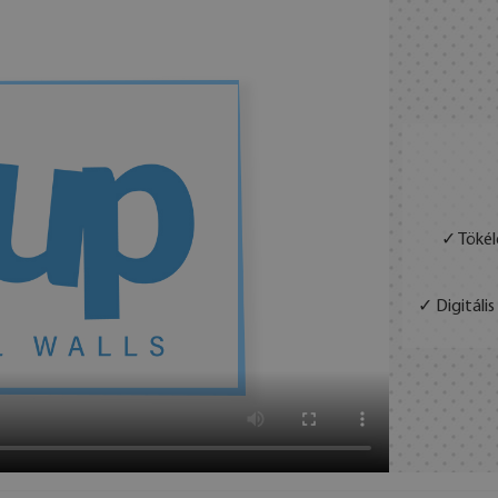
✓ Tökél
✓ Digitáli