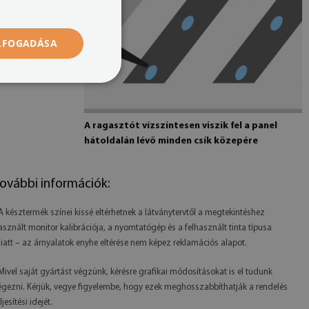
ELFOGADÁSA
A ragasztót vízszintesen viszik fel a panel
hátoldalán lévő minden csík közepére
ovábbi információk:
 A késztermék színei kissé eltérhetnek a látványtervtől a megtekintéshez
asznált monitor kalibrációja, a nyomtatógép és a felhasznált tinta típusa
iatt – az árnyalatok enyhe eltérése nem képez reklamációs alapot.
 Mivel saját gyártást végzünk, kérésre grafikai módosításokat is el tudunk
égezni. Kérjük, vegye figyelembe, hogy ezek meghosszabbíthatják a rendelés
ljesítési idejét.