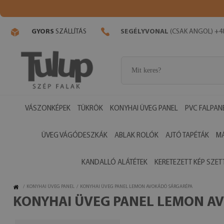
GYORS
SZÁLLÍTÁS
SEGÉLYVONAL
(CSAK ANGOL) +48
VÁSZONKÉPEK
TÜKRÖK
KONYHAI ÜVEG PANEL
PVC FALPAN
ÜVEG VÁGÓDESZKÁK
ABLAK ROLÓK
AJTÓ TAPÉTÁK
M
KANDALLÓ ALÁTÉTEK
KERETEZETT KÉP SZET
/
KONYHAI ÜVEG PANEL
/
KONYHAI ÜVEG PANEL LEMON AVOKÁDÓ SÁRGARÉPA
KONYHAI ÜVEG PANEL LEMON A