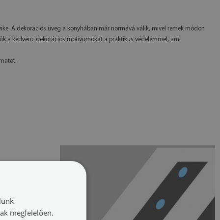
ike. A dekorációs üveg a konyhában már normává válik, mivel remek módon
tjük a kedvenc dekorációs motívumokat a praktikus védelemmel, ami
omatot.
lunk
nak megfelelően.