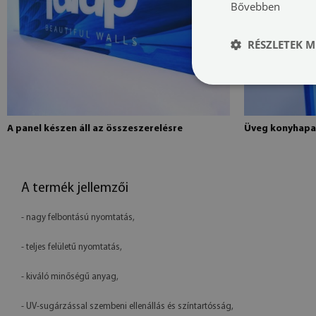
Bővebben
RÉSZLETEK M
A panel készen áll az összeszerelésre
Üveg konyhapa
A termék jellemzői
- nagy felbontású nyomtatás,
- teljes felületű nyomtatás,
- kiváló minőségű anyag,
- UV-sugárzással szembeni ellenállás és színtartósság,