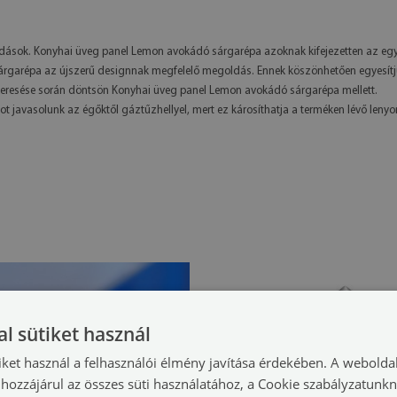
ások. Konyhai üveg panel Lemon avokádó sárgarépa azoknak kifejezetten az egy
ó sárgarépa az újszerű designnak megfelelő megoldás. Ennek köszönhetően egyesí
keresése során döntsön Konyhai üveg panel Lemon avokádó sárgarépa mellett.
t javasolunk az égőktől gáztűzhellyel, mert ez károsíthatja a terméken lévő leny
l sütiket használ
iket használ a felhasználói élmény javítása érdekében. A webolda
hozzájárul az összes süti használatához, a Cookie szabályzatunk