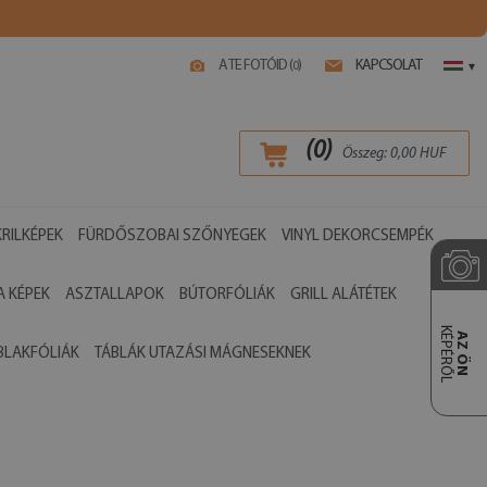
A TE FOTÓID (
)
KAPCSOLAT
0
▾
(
0
)
Összeg:
0,00
HUF
RILKÉPEK
FÜRDŐSZOBAI SZŐNYEGEK
VINYL DEKORCSEMPÉK
 KÉPEK
ASZTALLAPOK
BÚTORFÓLIÁK
GRILL ALÁTÉTEK
KÉPÉRŐL
AZ ÖN
BLAKFÓLIÁK
TÁBLÁK UTAZÁSI MÁGNESEKNEK