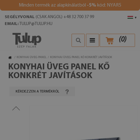
Minden termék az alapkínálatból
-5%
kód: NYAR5
SEGÉLYVONAL
(CSAK ANGOL) +48 32 700 37 99
▾
EMAIL:
TULUP@TULUP.HU
(
0
)
/
KONYHAI ÜVEG PANEL
/
KONYHAI ÜVEG PANEL KŐ KONKRÉT JAVÍTÁSOK
KONYHAI ÜVEG PANEL KŐ
KONKRÉT JAVÍTÁSOK
KÉRDEZZEN A TERMÉKRŐL