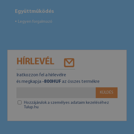
Együttműködés
Legyen forgalmazó
●
HÍRLEVÉL
Iratkozzon fel a hírlevélre
és megkapja
-800HUF
az összes termékre
KÜLDÉS
Hozzájárulok a személyes adataim kezeléséhez
Tulup.hu