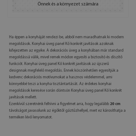
Önnek és a környezet számára
Ha éppen a konyháját rendezi be, abból nem maradhatnak ki modern
megoldások. Konyhai üveg panel Kő konkrét javítások azoknak
kifejezetten az egyike. A dekorációs üveg a konyhában már standard
megoldássá válik, mivel remek módon egyesíti a biztosító és díszítő
funkciót. Konyhai üveg panel Kő konkrét javítások az újszerű
designnak megfelelő megoldás. Ennek köszönhetően egyesítjük a
kedvenc dekorációs motívumokat a hasznos védelemmel, ami
könnyebbé teszi a konyha tisztántartását. Az érdekes konyhai
megoldások keresése során döntsön Konyhai üveg panel Kő konkrét
javítások mellett.
Ezenkívül szeretnénk felhívni a figyelmet arra, hogy legalább
20 cm
távolságot javasolunk az égőktől gáztűzhellyel, mert ez károsíthatja a
terméken lévő lenyomatot.