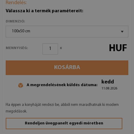
Rendelés:
Válassza ki a termék paramétereit:
DIMENZIÓ:
100x50 cm
HUF
x
MENNYISÉG:
KOSÁRBA
kedd
A megrendelésének küldés dátuma:
11.08.2026
Ha éppen a konyháját rendezi be, abból nem maradhatnak ki modern
megoldások.
Rendeljen üvegpanelt egyedi méretben