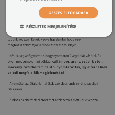
- A késztermék színei kissé eltérhetnek a látványtervtől a
ÖSSZES ELFOGADÁSA
megtekintéshez használt monitor kalibrációja, a nyomtatógép és a
felhasznált tinta típusa miatt – az árnyalatok enyhe eltérése nem képez
reklamációs alapot.
RÉSZLETEK MEGJELENÍTÉSE
- Mivel saját gyártást végzünk, kérésre grafikai módosításokat is el
tudunk végezni. Kérjük, vegye figyelembe, hogy ezek
meghosszabbíthatják a rendelés teljesítési idejét.
- Kérjük, vegye figyelembe, hogy nyomtatott üvegtáblát vásárol. Az
olyan motívumok, mint például
csillámpor, arany, ezüst, beton,
márvány, rozsdás fém, fa stb. nyomtatottak, így eltérhetnek
valódi megfelelőik megjelenésétől.
- A terméket az általunk mellékelt szerelési rendszerrel javasoljuk
felszerelni.
- A hibák és eltérések ellenőrzését a felszerelés előtt kell elvégezni.