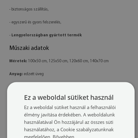
- biztonságos szállítás,
- egyszerű és gyors felszerelés,
-
Lengyelországban gyártott termék
Műszaki adatok
Méretek:
100x50 cm, 125x50 cm, 120x60 cm, 140x70 cm
Anyag:
edzett üveg
Nyomtatás:
latex – környezetbarát
Ez a weboldal sütiket használ
Forma:
téglalap alakú
Ez a weboldal sütiket használ a felhasználói
Felszerelés:
a termék készen áll a felszerelésre. A csomag tartalmaz
élmény javítása érdekében. A weboldalunk
professzionális polimer ragasztót is.
használatával Ön hozzájárul az összes süti
használatához, a Cookie szabályzatunknak
További információk:
megfelelően.
Bővebben