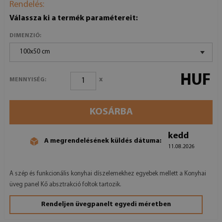
Rendelés:
Válassza ki a termék paramétereit:
DIMENZIÓ:
100x50 cm
HUF
x
MENNYISÉG:
KOSÁRBA
kedd
A megrendelésének küldés dátuma:
11.08.2026
A szép és funkcionális konyhai díszelemekhez egyebek mellett a Konyhai
üveg panel Kő absztrakció foltok tartozik.
Rendeljen üvegpanelt egyedi méretben