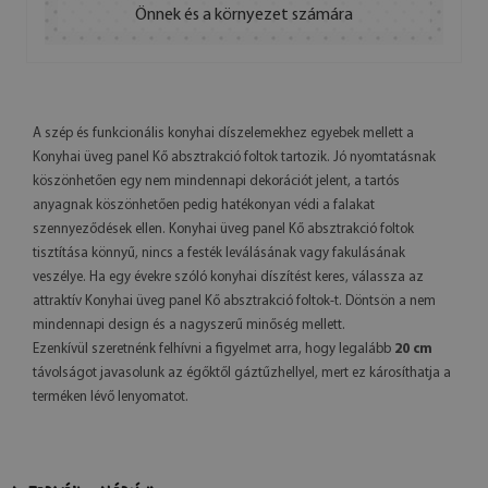
Önnek és a környezet számára
A szép és funkcionális konyhai díszelemekhez egyebek mellett a
Konyhai üveg panel Kő absztrakció foltok tartozik. Jó nyomtatásnak
köszönhetően egy nem mindennapi dekorációt jelent, a tartós
anyagnak köszönhetően pedig hatékonyan védi a falakat
szennyeződések ellen. Konyhai üveg panel Kő absztrakció foltok
tisztítása könnyű, nincs a festék leválásának vagy fakulásának
veszélye. Ha egy évekre szóló konyhai díszítést keres, válassza az
attraktív Konyhai üveg panel Kő absztrakció foltok-t. Döntsön a nem
mindennapi design és a nagyszerű minőség mellett.
Ezenkívül szeretnénk felhívni a figyelmet arra, hogy legalább
20 cm
távolságot javasolunk az égőktől gáztűzhellyel, mert ez károsíthatja a
terméken lévő lenyomatot.