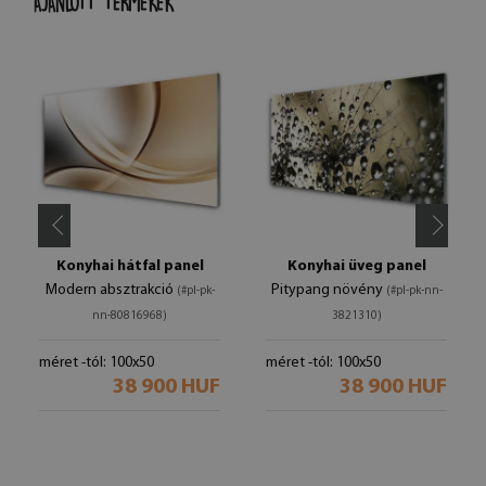
AJÁNLOTT TERMÉKEK
Konyhai hátfal panel
Konyhai üveg panel
Modern absztrakció
Pitypang növény
(#pl-pk-
(#pl-pk-nn-
nn-80816968)
3821310)
méret -tól: 100x50
méret -tól: 100x50
38 900 HUF
38 900 HUF