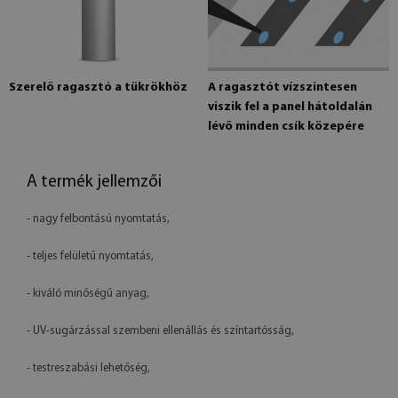
Szerelő ragasztó a tükrökhöz
A ragasztót vízszintesen
viszik fel a panel hátoldalán
lévő minden csík közepére
A termék jellemzői
- nagy felbontású nyomtatás,
- teljes felületű nyomtatás,
- kiváló minőségű anyag,
- UV-sugárzással szembeni ellenállás és színtartósság,
- testreszabási lehetőség,