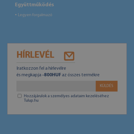
Együttműködés
Legyen forgalmazó
●
HÍRLEVÉL
Iratkozzon fel a hírlevélre
és megkapja
-800HUF
az összes termékre
KÜLDÉS
Hozzájárulok a személyes adataim kezeléséhez
Tulup.hu