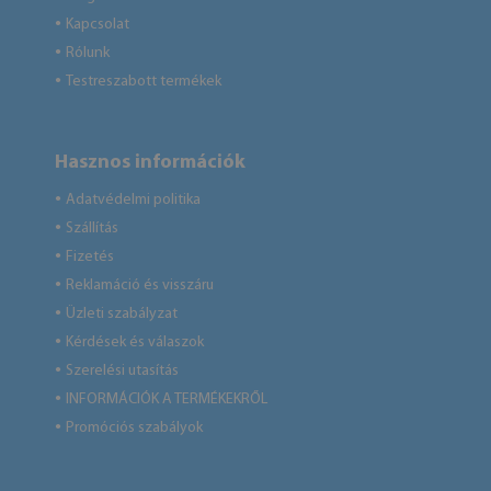
Kapcsolat
●
Rólunk
●
Testreszabott termékek
●
Hasznos információk
Adatvédelmi politika
●
Szállítás
●
Fizetés
●
Reklamáció és visszáru
●
Üzleti szabályzat
●
Kérdések és válaszok
●
Szerelési utasítás
●
INFORMÁCIÓK A TERMÉKEKRŐL
●
Promóciós szabályok
●