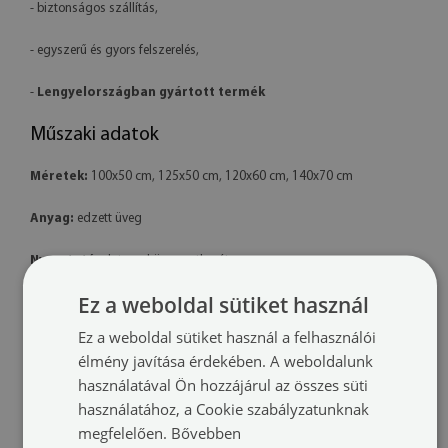
- biztonságos szállítás,
- egyszerű és gyors felszerelés,
-
Lengyelországban gyártott termék
Műszaki adatok
Méretek:
100x50 cm, 125x50 cm, 120x60 cm, 140x70 cm
Anyag:
edzett üveg
Nyomtatás:
latex – környezetbarát
Ez a weboldal sütiket használ
Forma:
téglalap alakú
Ez a weboldal sütiket használ a felhasználói
Felszerelés:
a termék készen áll a felszerelésre. A csomag tartalmaz
élmény javítása érdekében. A weboldalunk
professzionális polimer ragasztót is.
használatával Ön hozzájárul az összes süti
használatához, a Cookie szabályzatunknak
További információk:
megfelelően.
Bővebben