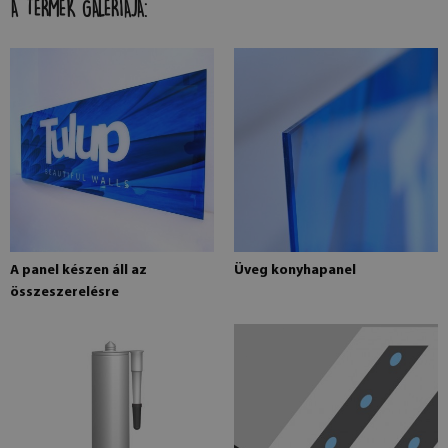
A TERMÉK GALÉRIÁJA:
A panel készen áll az
Üveg konyhapanel
összeszerelésre