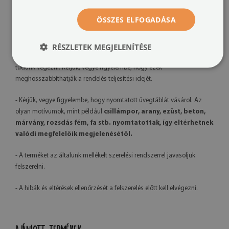
- A késztermék színei kissé eltérhetnek a látványtervtől a
megtekintéshez használt monitor kalibrációja, a nyomtatógép és a
ÖSSZES ELFOGADÁSA
felhasznált tinta típusa miatt – az árnyalatok enyhe eltérése nem képez
reklamációs alapot.
RÉSZLETEK MEGJELENÍTÉSE
- Mivel saját gyártást végzünk, kérésre grafikai módosításokat is el
tudunk végezni. Kérjük, vegye figyelembe, hogy ezek
meghosszabbíthatják a rendelés teljesítési idejét.
- Kérjük, vegye figyelembe, hogy nyomtatott üvegtáblát vásárol. Az
olyan motívumok, mint például
csillámpor, arany, ezüst, beton,
márvány, rozsdás fém, fa stb. nyomtatottak, így eltérhetnek
valódi megfelelőik megjelenésétől.
- A terméket az általunk mellékelt szerelési rendszerrel javasoljuk
felszerelni.
- A hibák és eltérések ellenőrzését a felszerelés előtt kell elvégezni.