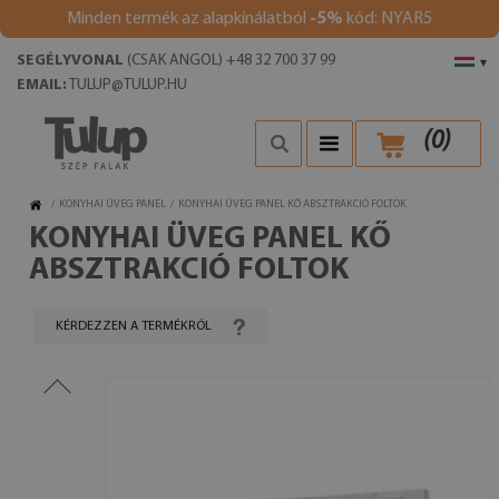
Minden termék az alapkínálatból
-5%
kód: NYAR5
SEGÉLYVONAL
(CSAK ANGOL) +48 32 700 37 99
▾
EMAIL:
TULUP@TULUP.HU
(
0
)
/
KONYHAI ÜVEG PANEL
/
KONYHAI ÜVEG PANEL KŐ ABSZTRAKCIÓ FOLTOK
KONYHAI ÜVEG PANEL KŐ
ABSZTRAKCIÓ FOLTOK
KÉRDEZZEN A TERMÉKRŐL