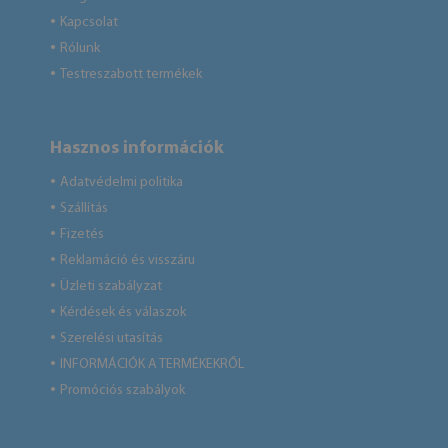
Kapcsolat
●
Rólunk
●
Testreszabott termékek
●
Hasznos információk
Adatvédelmi politika
●
Szállítás
●
Fizetés
●
Reklamáció és visszáru
●
Üzleti szabályzat
●
Kérdések és válaszok
●
Szerelési utasítás
●
INFORMÁCIÓK A TERMÉKEKRŐL
●
Promóciós szabályok
●