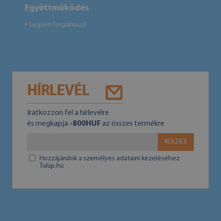
Együttműködés
Legyen forgalmazó
●
HÍRLEVÉL
Iratkozzon fel a hírlevélre
és megkapja
-800HUF
az összes termékre
KÜLDÉS
Hozzájárulok a személyes adataim kezeléséhez
Tulup.hu