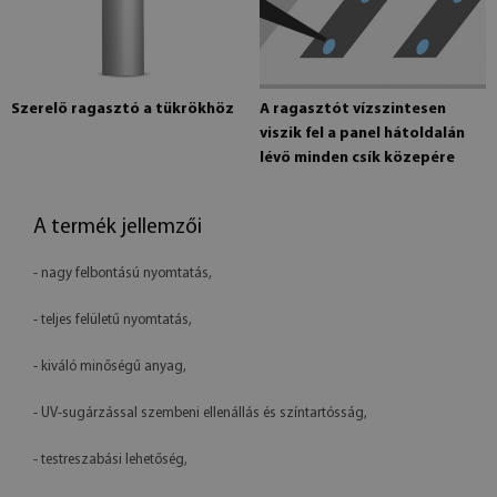
Szerelő ragasztó a tükrökhöz
A ragasztót vízszintesen
viszik fel a panel hátoldalán
lévő minden csík közepére
A termék jellemzői
- nagy felbontású nyomtatás,
- teljes felületű nyomtatás,
- kiváló minőségű anyag,
- UV-sugárzással szembeni ellenállás és színtartósság,
- testreszabási lehetőség,