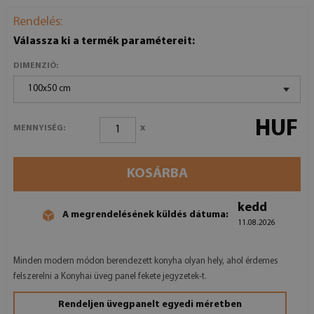
Rendelés:
Válassza ki a termék paramétereit:
DIMENZIÓ:
100x50 cm
HUF
x
MENNYISÉG:
KOSÁRBA
kedd
A megrendelésének küldés dátuma:
11.08.2026
Minden modern módon berendezett konyha olyan hely, ahol érdemes
felszerelni a Konyhai üveg panel fekete jegyzetek-t.
Rendeljen üvegpanelt egyedi méretben