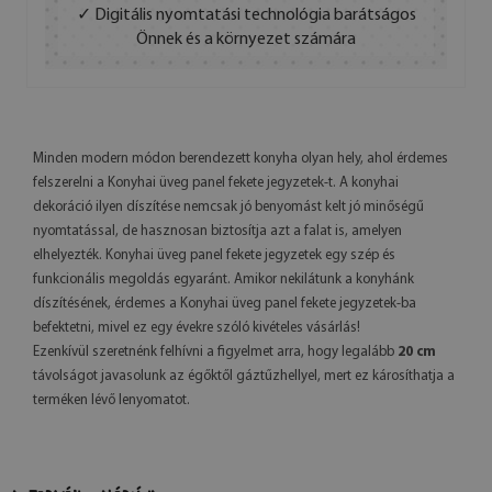
✓ Digitális nyomtatási technológia barátságos
Önnek és a környezet számára
Minden modern módon berendezett konyha olyan hely, ahol érdemes
felszerelni a Konyhai üveg panel fekete jegyzetek-t. A konyhai
dekoráció ilyen díszítése nemcsak jó benyomást kelt jó minőségű
nyomtatással, de hasznosan biztosítja azt a falat is, amelyen
elhelyezték. Konyhai üveg panel fekete jegyzetek egy szép és
funkcionális megoldás egyaránt. Amikor nekilátunk a konyhánk
díszítésének, érdemes a Konyhai üveg panel fekete jegyzetek-ba
befektetni, mivel ez egy évekre szóló kivételes vásárlás!
Ezenkívül szeretnénk felhívni a figyelmet arra, hogy legalább
20 cm
távolságot javasolunk az égőktől gáztűzhellyel, mert ez károsíthatja a
terméken lévő lenyomatot.