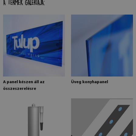
A TERMÉK GALÉRIÁJA:
A panel készen áll az
Üveg konyhapanel
összeszerelésre