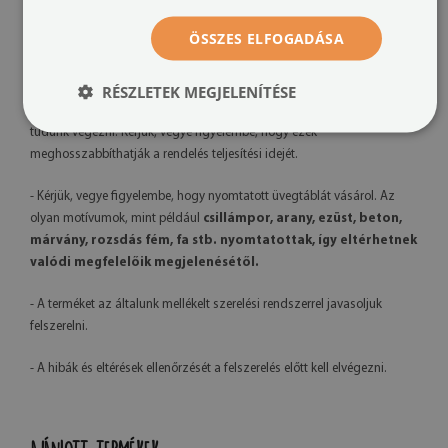
- A késztermék színei kissé eltérhetnek a látványtervtől a
megtekintéshez használt monitor kalibrációja, a nyomtatógép és a
ÖSSZES ELFOGADÁSA
felhasznált tinta típusa miatt – az árnyalatok enyhe eltérése nem képez
reklamációs alapot.
RÉSZLETEK MEGJELENÍTÉSE
- Mivel saját gyártást végzünk, kérésre grafikai módosításokat is el
tudunk végezni. Kérjük, vegye figyelembe, hogy ezek
meghosszabbíthatják a rendelés teljesítési idejét.
- Kérjük, vegye figyelembe, hogy nyomtatott üvegtáblát vásárol. Az
olyan motívumok, mint például
csillámpor, arany, ezüst, beton,
márvány, rozsdás fém, fa stb. nyomtatottak, így eltérhetnek
valódi megfelelőik megjelenésétől.
- A terméket az általunk mellékelt szerelési rendszerrel javasoljuk
felszerelni.
- A hibák és eltérések ellenőrzését a felszerelés előtt kell elvégezni.