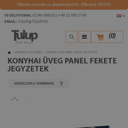
Minden termék az alapkínálatból
-5%
kód: NYAR5
SEGÉLYVONAL
(CSAK ANGOL) +48 32 700 37 99
▾
EMAIL:
TULUP@TULUP.HU
(
0
)
/
KONYHAI ÜVEG PANEL
/
KONYHAI ÜVEG PANEL FEKETE JEGYZETEK
KONYHAI ÜVEG PANEL FEKETE
JEGYZETEK
KÉRDEZZEN A TERMÉKRŐL