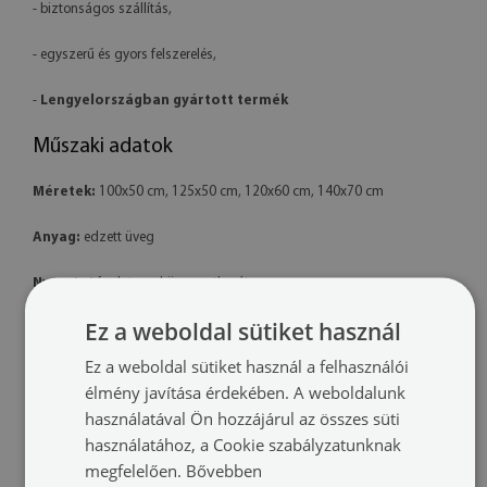
- biztonságos szállítás,
- egyszerű és gyors felszerelés,
-
Lengyelországban gyártott termék
Műszaki adatok
Méretek:
100x50 cm, 125x50 cm, 120x60 cm, 140x70 cm
Anyag:
edzett üveg
Nyomtatás:
latex – környezetbarát
Ez a weboldal sütiket használ
Forma:
téglalap alakú
Ez a weboldal sütiket használ a felhasználói
Felszerelés:
a termék készen áll a felszerelésre. A csomag tartalmaz
élmény javítása érdekében. A weboldalunk
professzionális polimer ragasztót is.
használatával Ön hozzájárul az összes süti
használatához, a Cookie szabályzatunknak
További információk:
megfelelően.
Bővebben