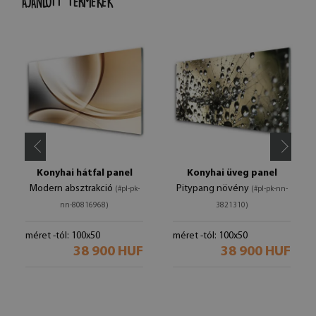
AJÁNLOTT TERMÉKEK
Konyhai hátfal panel
Konyhai üveg panel
Modern absztrakció
Pitypang növény
(#pl-pk-
(#pl-pk-nn-
nn-80816968)
3821310)
méret -tól: 100x50
méret -tól: 100x50
38 900 HUF
38 900 HUF