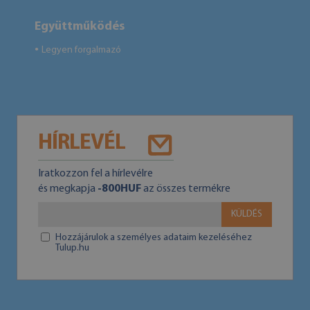
Együttműködés
Legyen forgalmazó
●
HÍRLEVÉL
Iratkozzon fel a hírlevélre
és megkapja
-800HUF
az összes termékre
KÜLDÉS
Hozzájárulok a személyes adataim kezeléséhez
Tulup.hu