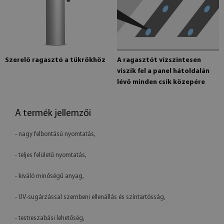
Szerelő ragasztó a tükrökhöz
A ragasztót vízszintesen
viszik fel a panel hátoldalán
lévő minden csík közepére
A termék jellemzői
- nagy felbontású nyomtatás,
- teljes felületű nyomtatás,
- kiváló minőségű anyag,
- UV-sugárzással szembeni ellenállás és színtartósság,
- testreszabási lehetőség,