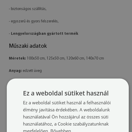
- biztonságos szállítás,
- egyszerű és gyors felszerelés,
-
Lengyelországban gyártott termék
Műszaki adatok
Méretek:
100x50 cm, 125x50 cm, 120x60 cm, 140x70 cm
Anyag:
edzett üveg
Nyomtatás:
latex – környezetbarát
Ez a weboldal sütiket használ
Forma:
téglalap alakú
Ez a weboldal sütiket használ a felhasználói
Felszerelés:
a termék készen áll a felszerelésre. A csomag tartalmaz
élmény javítása érdekében. A weboldalunk
professzionális polimer ragasztót is.
használatával Ön hozzájárul az összes süti
használatához, a Cookie szabályzatunknak
További információk:
megfelelően.
Bővebben