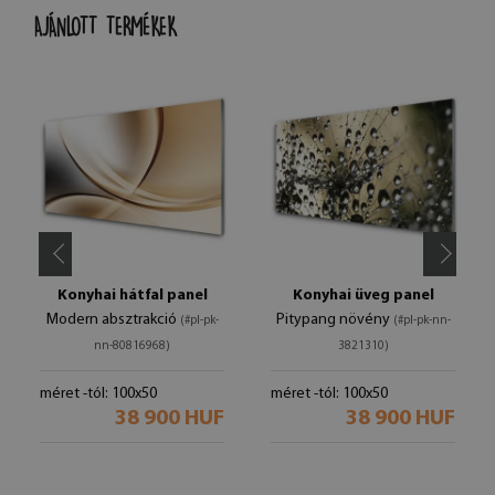
AJÁNLOTT TERMÉKEK
Konyhai hátfal panel
Konyhai üveg panel
Modern absztrakció
Pitypang növény
(#pl-pk-
(#pl-pk-nn-
nn-80816968)
3821310)
méret -tól: 100x50
méret -tól: 100x50
38 900 HUF
38 900 HUF