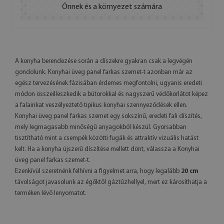
Önnek és a környezet számára
A konyha berendezése során a díszekre gyakran csak a legvégén
gondolunk. Konyhai üveg panel farkas szemet-t azonban már az
egész tervezésének fázisában érdemes megfontolni, ugyanis eredeti
módon összeilleszkedik a bútorokkal és nagyszerű védőkorlátot képez
a falainkat veszélyeztető tipikus konyhai szennyeződések ellen.
Konyhai üveg panel farkas szemet egy sokszínű, eredeti fali díszítés,
mely legmagasabb minőségű anyagokból készül. Gyorsabban
tisztítható mint a csempék közötti fugák és attraktív vizuális hatást
kelt. Ha a konyha újszerű díszítése mellett dönt, válassza a Konyhai
üveg panel farkas szemet-t.
Ezenkívül szeretnénk felhívni a figyelmet arra, hogy legalább
20 cm
távolságot javasolunk az égőktől gáztűzhellyel, mert ez károsíthatja a
terméken lévő lenyomatot.