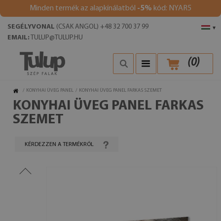
Minden termék az alapkínálatból
-5%
kód: NYAR5
SEGÉLYVONAL
(CSAK ANGOL) +48 32 700 37 99
▾
EMAIL:
TULUP@TULUP.HU
(
0
)
/
KONYHAI ÜVEG PANEL
/
KONYHAI ÜVEG PANEL FARKAS SZEMET
KONYHAI ÜVEG PANEL FARKAS
SZEMET
KÉRDEZZEN A TERMÉKRŐL