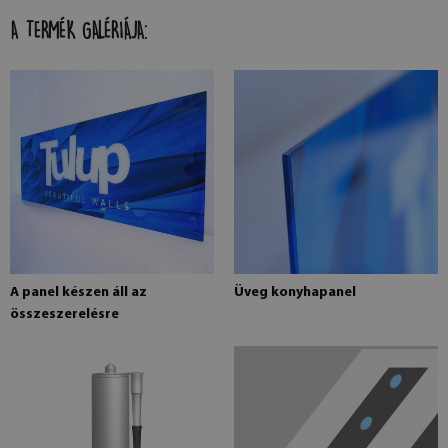
A TERMÉK GALÉRIÁJA:
A panel készen áll az
Üveg konyhapanel
összeszerelésre