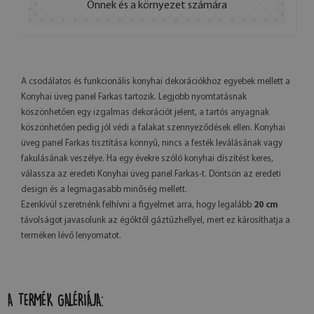
Önnek és a környezet számára
A csodálatos és funkcionális konyhai dekorációkhoz egyebek mellett a
Konyhai üveg panel Farkas tartozik. Legjobb nyomtatásnak
köszönhetően egy izgalmas dekorációt jelent, a tartós anyagnak
köszönhetően pedig jól védi a falakat szennyeződések ellen. Konyhai
üveg panel Farkas tisztítása könnyű, nincs a festék leválásának vagy
fakulásának veszélye. Ha egy évekre szóló konyhai díszítést keres,
válassza az eredeti Konyhai üveg panel Farkas-t. Döntsön az eredeti
design és a legmagasabb minőség mellett.
Ezenkívül szeretnénk felhívni a figyelmet arra, hogy legalább
20 cm
távolságot javasolunk az égőktől gáztűzhellyel, mert ez károsíthatja a
terméken lévő lenyomatot.
A TERMÉK GALÉRIÁJA: