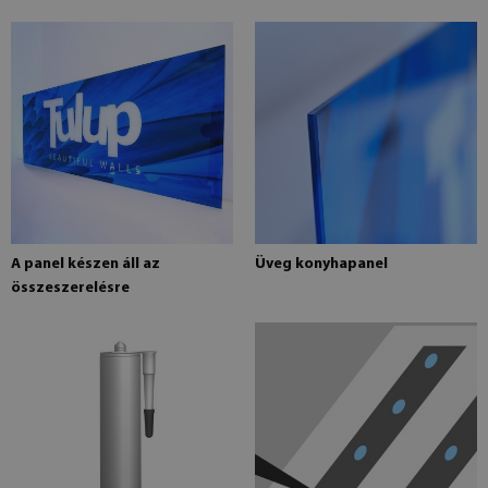
A panel készen áll az
Üveg konyhapanel
összeszerelésre