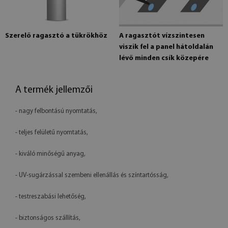
Szerelő ragasztó a tükrökhöz
A ragasztót vízszintesen
viszik fel a panel hátoldalán
lévő minden csík közepére
A termék jellemzői
- nagy felbontású nyomtatás,
- teljes felületű nyomtatás,
- kiváló minőségű anyag,
- UV-sugárzással szembeni ellenállás és színtartósság,
- testreszabási lehetőség,
- biztonságos szállítás,