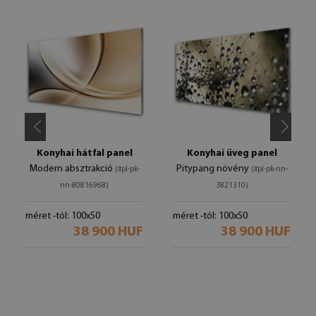
Konyhai hátfal panel
Konyhai üveg panel
Modern absztrakció
Pitypang növény
(#pl-pk-
(#pl-pk-nn-
nn-80816968)
3821310)
méret -tól: 100x50
méret -tól: 100x50
38 900 HUF
38 900 HUF