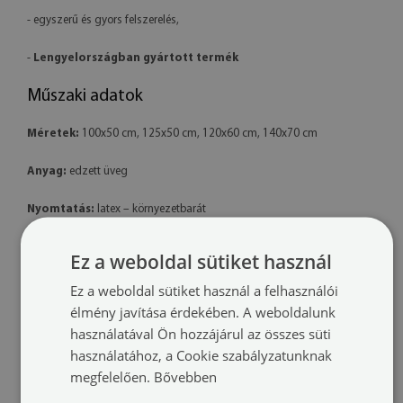
- egyszerű és gyors felszerelés,
-
Lengyelországban gyártott termék
Műszaki adatok
Méretek:
100x50 cm, 125x50 cm, 120x60 cm, 140x70 cm
Anyag:
edzett üveg
Nyomtatás:
latex – környezetbarát
Forma:
téglalap alakú
Ez a weboldal sütiket használ
Felszerelés:
a termék készen áll a felszerelésre. A csomag tartalmaz
Ez a weboldal sütiket használ a felhasználói
professzionális polimer ragasztót is.
élmény javítása érdekében. A weboldalunk
használatával Ön hozzájárul az összes süti
További információk:
használatához, a Cookie szabályzatunknak
megfelelően.
Bővebben
- A késztermék színei kissé eltérhetnek a látványtervtől a
megtekintéshez használt monitor kalibrációja, a nyomtatógép és a