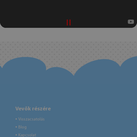
Vevők részére
Visszacsatolás
●
Blog
●
Kapcsolat
●