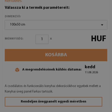
Rendelés:
Válassza ki a termék paramétereit:
DIMENZIÓ:
100x50 cm
HUF
x
MENNYISÉG:
KOSÁRBA
kedd
A megrendelésének küldés dátuma:
11.08.2026
A csodálatos és funkcionális konyhai dekorációkhoz egyebek mellett a
Konyhai üveg panel Farkas tartozik.
Rendeljen üvegpanelt egyedi méretben