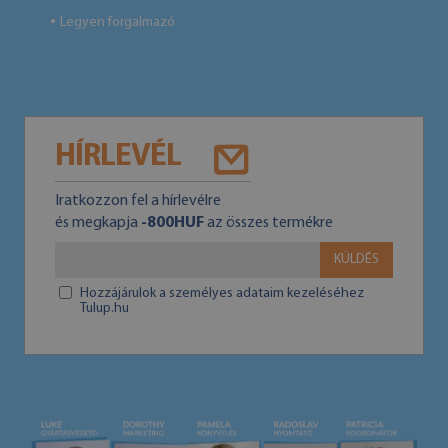
Legyen forgalmazó
●
HÍRLEVÉL
Iratkozzon fel a hírlevélre
és megkapja
-800HUF
az összes termékre
KÜLDÉS
Hozzájárulok a személyes adataim kezeléséhez
Tulup.hu