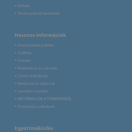
Rólunk
●
Testreszabott termékek
●
Hasznos információk
Adatvédelmi politika
●
Szállítás
●
Fizetés
●
Reklamáció és visszáru
●
Üzleti szabályzat
●
Kérdések és válaszok
●
Szerelési utasítás
●
INFORMÁCIÓK A TERMÉKEKRŐL
●
Promóciós szabályok
●
Együttműködés