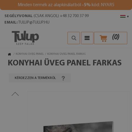
Minden termék az alapkínálatból
-5%
kód: NYAR5
SEGÉLYVONAL
(CSAK ANGOL) +48 32 700 37 99
▾
EMAIL:
TULUP@TULUP.HU
(
0
)
/
KONYHAI ÜVEG PANEL
/
KONYHAI ÜVEG PANEL FARKAS
KONYHAI ÜVEG PANEL FARKAS
KÉRDEZZEN A TERMÉKRŐL