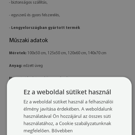
- biztonságos szállítás,
- egyszerű és gyors felszerelés,
-
Lengyelországban gyártott termék
Műszaki adatok
Méretek:
100x50 cm, 125x50 cm, 120x60 cm, 140x70 cm
Anyag:
edzett üveg
Nyomtatás:
latex – környezetbarát
Ez a weboldal sütiket használ
Forma:
téglalap alakú
Ez a weboldal sütiket használ a felhasználói
Felszerelés:
a termék készen áll a felszerelésre. A csomag tartalmaz
élmény javítása érdekében. A weboldalunk
professzionális polimer ragasztót is.
használatával Ön hozzájárul az összes süti
használatához, a Cookie szabályzatunknak
További információk:
megfelelően.
Bővebben