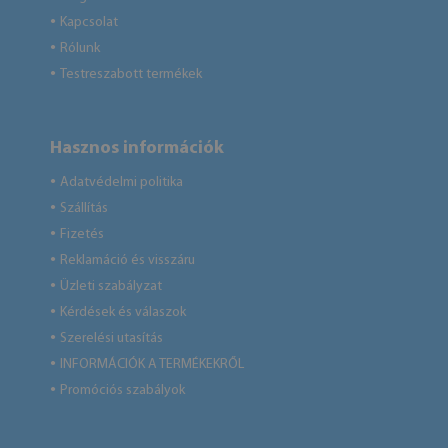
Kapcsolat
●
Rólunk
●
Testreszabott termékek
●
Hasznos információk
Adatvédelmi politika
●
Szállítás
●
Fizetés
●
Reklamáció és visszáru
●
Üzleti szabályzat
●
Kérdések és válaszok
●
Szerelési utasítás
●
INFORMÁCIÓK A TERMÉKEKRŐL
●
Promóciós szabályok
●