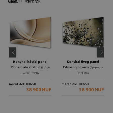
AJÁNLOTT TERMÉKEK
Konyhai hátfal panel
Konyhai üveg panel
Modern absztrakció
Pitypang növény
(#pl-pk-
(#pl-pk-nn-
nn-80816968)
3821310)
méret -tól: 100x50
méret -tól: 100x50
38 900 HUF
38 900 HUF