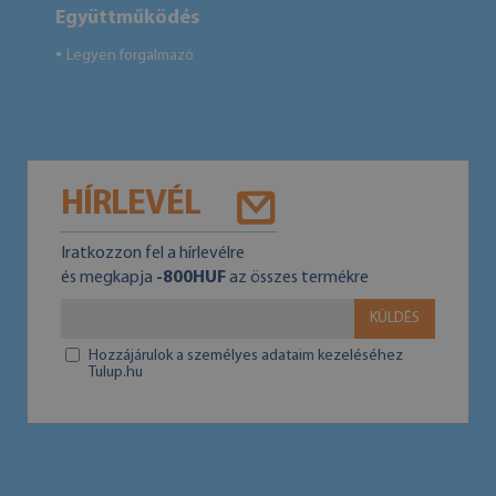
Együttműködés
Legyen forgalmazó
●
HÍRLEVÉL
Iratkozzon fel a hírlevélre
és megkapja
-800HUF
az összes termékre
KÜLDÉS
Hozzájárulok a személyes adataim kezeléséhez
Tulup.hu