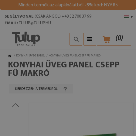
Minden termék az alapkínálatból
-5%
kód: NYAR5
SEGÉLYVONAL
(CSAK ANGOL) +48 32 700 37 99
▾
EMAIL:
TULUP@TULUP.HU
(
0
)
/
KONYHAI ÜVEG PANEL
/
KONYHAI ÜVEG PANEL CSEPP FŰ MAKRÓ
KONYHAI ÜVEG PANEL CSEPP
FŰ MAKRÓ
KÉRDEZZEN A TERMÉKRŐL