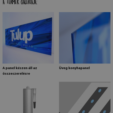
A TERMÉK GALÉRIÁJA:
A panel készen áll az
Üveg konyhapanel
összeszerelésre