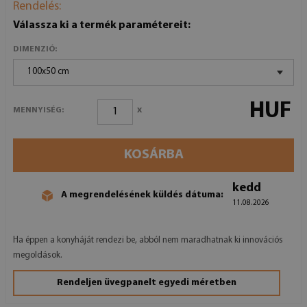
Rendelés:
Válassza ki a termék paramétereit:
DIMENZIÓ:
100x50 cm
HUF
x
MENNYISÉG:
KOSÁRBA
kedd
A megrendelésének küldés dátuma:
11.08.2026
Ha éppen a konyháját rendezi be, abból nem maradhatnak ki innovációs
megoldások.
Rendeljen üvegpanelt egyedi méretben