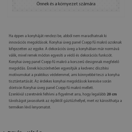
Önnek és a környezet számára
Ha éppen a konyháját rendezi be, abból nem maradhatnak ki
innovációs megoldások. Konyhai üveg panel Csepp fű makró azoknak
kifejezetten az egyike. A dekorációs üveg a konyhában már normává
válik, mivel remek módon egyesíti a védő és dekorációs funkciót.
Konyhai üveg panel Csepp fű makró a korszerű designnak megfelelő
megoldás. Ennek köszönhetően egyesítjük a kedvenc díszítési
motívumokat a praktikus védelemmel, ami könnyebbé teszi a konyha
tisztántartását. Az érdekes konyhai megoldások keresése során
döntsön Konyhai üveg panel Csepp fű makró mellett.
Ezenkívül szeretnénk felhívni a figyelmet arra, hogy legalább
20 cm
távolságot javasolunk az égőktől gáztűzhellyel, mert ez károsíthatja a
terméken lévő lenyomatot.