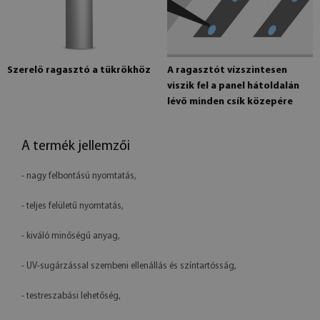
Szerelő ragasztó a tükrökhöz
A ragasztót vízszintesen
viszik fel a panel hátoldalán
lévő minden csík közepére
A termék jellemzői
- nagy felbontású nyomtatás,
- teljes felületű nyomtatás,
- kiváló minőségű anyag,
- UV-sugárzással szembeni ellenállás és színtartósság,
- testreszabási lehetőség,