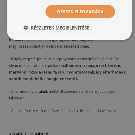
- A késztermék színei kissé eltérhetnek a látványtervtől a
megtekintéshez használt monitor kalibrációja, a nyomtatógép és a
ÖSSZES ELFOGADÁSA
felhasznált tinta típusa miatt – az árnyalatok enyhe eltérése nem képez
reklamációs alapot.
RÉSZLETEK MEGJELENÍTÉSE
- Mivel saját gyártást végzünk, kérésre grafikai módosításokat is el
tudunk végezni. Kérjük, vegye figyelembe, hogy ezek
meghosszabbíthatják a rendelés teljesítési idejét.
- Kérjük, vegye figyelembe, hogy nyomtatott üvegtáblát vásárol. Az
olyan motívumok, mint például
csillámpor, arany, ezüst, beton,
márvány, rozsdás fém, fa stb. nyomtatottak, így eltérhetnek
valódi megfelelőik megjelenésétől.
- A terméket az általunk mellékelt szerelési rendszerrel javasoljuk
felszerelni.
- A hibák és eltérések ellenőrzését a felszerelés előtt kell elvégezni.