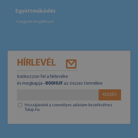
Együttműködés
Legyen forgalmazó
●
HÍRLEVÉL
Iratkozzon fel a hírlevélre
és megkapja
-800HUF
az összes termékre
KÜLDÉS
Hozzájárulok a személyes adataim kezeléséhez
Tulup.hu