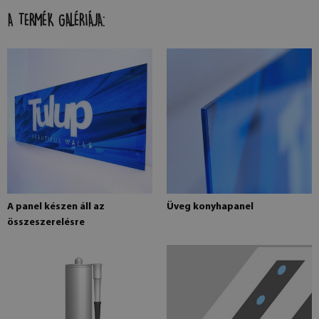
A TERMÉK GALÉRIÁJA:
A panel készen áll az
Üveg konyhapanel
összeszerelésre