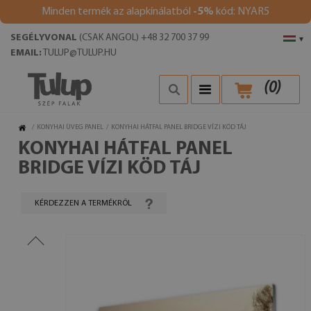
Minden termék az alapkínálatból
-5%
kód: NYAR5
SEGÉLYVONAL
(CSAK ANGOL) +48 32 700 37 99
▾
EMAIL:
TULUP@TULUP.HU
(
0
)
/
KONYHAI ÜVEG PANEL
/
KONYHAI HÁTFAL PANEL BRIDGE VÍZI KÖD TÁJ
KONYHAI HÁTFAL PANEL
BRIDGE VÍZI KÖD TÁJ
KÉRDEZZEN A TERMÉKRŐL