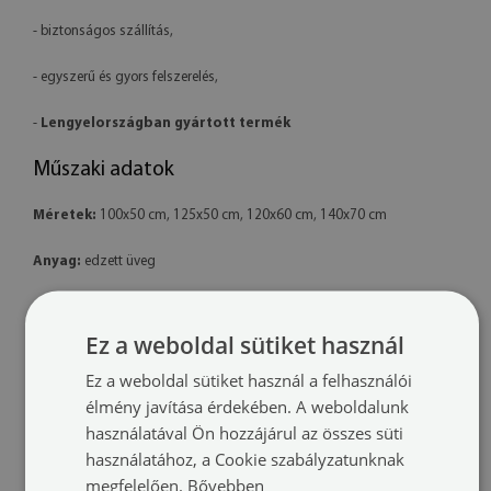
- biztonságos szállítás,
- egyszerű és gyors felszerelés,
-
Lengyelországban gyártott termék
Műszaki adatok
Méretek:
100x50 cm, 125x50 cm, 120x60 cm, 140x70 cm
Anyag:
edzett üveg
Nyomtatás:
latex – környezetbarát
Ez a weboldal sütiket használ
Forma:
téglalap alakú
Ez a weboldal sütiket használ a felhasználói
Felszerelés:
a termék készen áll a felszerelésre. A csomag tartalmaz
élmény javítása érdekében. A weboldalunk
professzionális polimer ragasztót is.
használatával Ön hozzájárul az összes süti
használatához, a Cookie szabályzatunknak
További információk:
megfelelően.
Bővebben