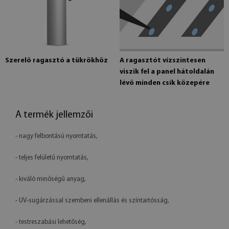
Szerelő ragasztó a tükrökhöz
A ragasztót vízszintesen
viszik fel a panel hátoldalán
lévő minden csík közepére
A termék jellemzői
- nagy felbontású nyomtatás,
- teljes felületű nyomtatás,
- kiváló minőségű anyag,
- UV-sugárzással szembeni ellenállás és színtartósság,
- testreszabási lehetőség,