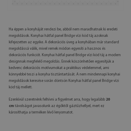
Ha éppen a konyháját rendezi be, abból nem maradhatnak ki eredeti
megoldások. Konyhai hátfal panel Bridge vízi köd táj azoknak
kifejezetten az egyike. A dekorációs üveg a konyhában már standard
megoldássá válik, mivel remek módon egyesíti a hasznos és
dekorációs funkciót. Konyhai hátfal panel Bridge vízi köd táj a modern
designnak megfelelő megoldás. Ennek köszönhetően egyesítjük a
kedvenc dekorációs motívumokat a praktikus védelemmel, ami
könnyebbé teszi a konyha tisztántartását. A nem mindennapi konyhai
megoldások keresése során döntsön Konyhai hátfal panel Bridge vízi
köd táj mellett.
Ezenkívül szeretnénk felhívni a figyelmet arra, hogy legalább
20
cm
távolságot javasolunk az égőktől gáztűzhellyel, mert ez
károsíthatja a terméken lévő lenyomatot.