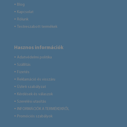
Blog
●
Kapcsolat
●
Rólunk
●
Testreszabott termékek
●
Hasznos információk
Adatvédelmi politika
●
Szállítás
●
Fizetés
●
Reklamáció és visszáru
●
Üzleti szabályzat
●
Kérdések és válaszok
●
Szerelési utasítás
●
INFORMÁCIÓK A TERMÉKEKRŐL
●
Promóciós szabályok
●