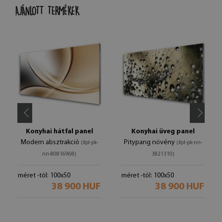
AJÁNLOTT TERMÉKEK
Konyhai hátfal panel
Konyhai üveg panel
Modern absztrakció
Pitypang növény
(#pl-pk-
(#pl-pk-nn-
nn-80816968)
3821310)
méret -tól: 100x50
méret -tól: 100x50
38 900 HUF
38 900 HUF