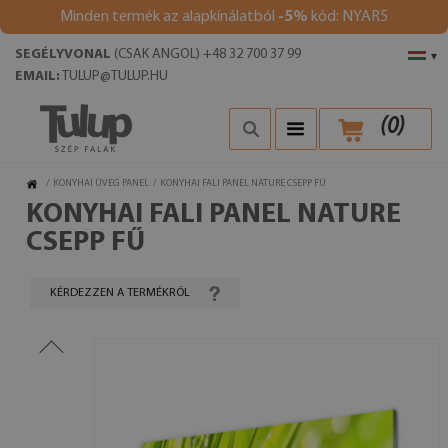
Minden termék az alapkínálatból
-5%
kód: NYAR5
SEGÉLYVONAL
(CSAK ANGOL) +48 32 700 37 99
▾
EMAIL:
TULUP@TULUP.HU
(
0
)
/
KONYHAI ÜVEG PANEL
/
KONYHAI FALI PANEL NATURE CSEPP FŰ
KONYHAI FALI PANEL NATURE
CSEPP FŰ
KÉRDEZZEN A TERMÉKRŐL