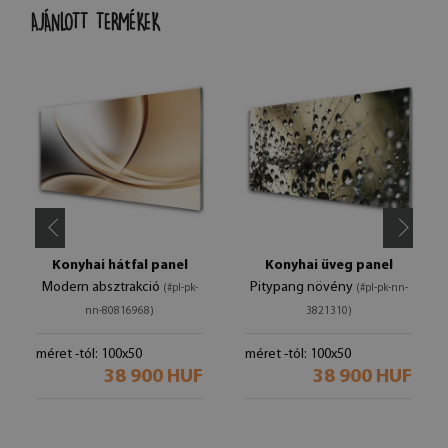
AJÁNLOTT TERMÉKEK
Konyhai hátfal panel
Konyhai üveg panel
Modern absztrakció
Pitypang növény
(#pl-pk-
(#pl-pk-nn-
nn-80816968)
3821310)
méret -tól: 100x50
méret -tól: 100x50
38 900 HUF
38 900 HUF