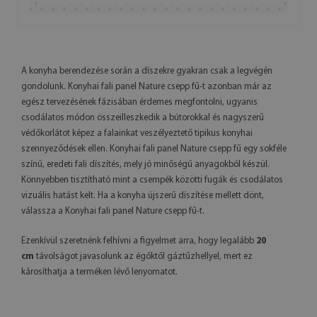
A konyha berendezése során a díszekre gyakran csak a legvégén
gondolunk. Konyhai fali panel Nature csepp fű-t azonban már az
egész tervezésének fázisában érdemes megfontolni, ugyanis
csodálatos módon összeilleszkedik a bútorokkal és nagyszerű
védőkorlátot képez a falainkat veszélyeztető tipikus konyhai
szennyeződések ellen. Konyhai fali panel Nature csepp fű egy sokféle
színű, eredeti fali díszítés, mely jó minőségű anyagokból készül.
Könnyebben tisztítható mint a csempék közötti fugák és csodálatos
vizuális hatást kelt. Ha a konyha újszerű díszítése mellett dönt,
válassza a Konyhai fali panel Nature csepp fű-t.
Ezenkívül szeretnénk felhívni a figyelmet arra, hogy legalább
20
cm
távolságot javasolunk az égőktől gáztűzhellyel, mert ez
károsíthatja a terméken lévő lenyomatot.