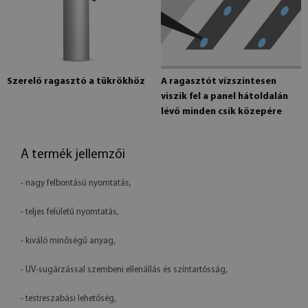
Szerelő ragasztó a tükrökhöz
A ragasztót vízszintesen
viszik fel a panel hátoldalán
lévő minden csík közepére
A termék jellemzői
- nagy felbontású nyomtatás,
- teljes felületű nyomtatás,
- kiváló minőségű anyag,
- UV-sugárzással szembeni ellenállás és színtartósság,
- testreszabási lehetőség,