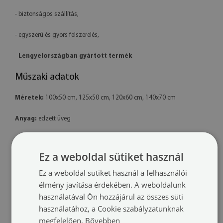
- biztonságos szállítás,
- egyszerű és gyors felszerelés,
-
Lengyelországban gyártott termék
Műszaki adatok
Méretek:
100x50 cm, 125x50 cm, 120x60 cm, 140x70 cm
Anyag:
edzett üveg
Nyomtatás:
latex – környezetbarát
Ez a weboldal sütiket használ
Forma:
téglalap alakú
Ez a weboldal sütiket használ a felhasználói
Felszerelés:
a termék készen áll a felszerelésre. A csomag tartalmaz
élmény javítása érdekében. A weboldalunk
professzionális polimer ragasztót is.
használatával Ön hozzájárul az összes süti
használatához, a Cookie szabályzatunknak
További információk:
megfelelően.
Bővebben