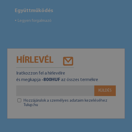
Együttműködés
Legyen forgalmazó
●
HÍRLEVÉL
Iratkozzon fel a hírlevélre
és megkapja
-800HUF
az összes termékre
KÜLDÉS
Hozzájárulok a személyes adataim kezeléséhez
Tulup.hu