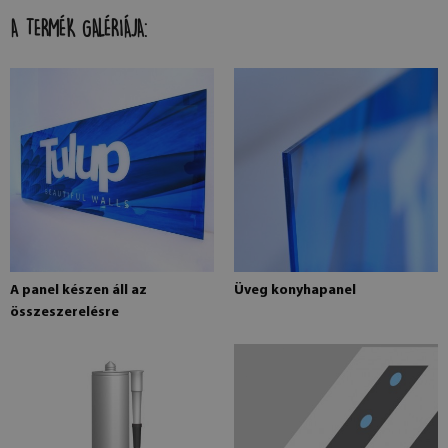
A TERMÉK GALÉRIÁJA:
A panel készen áll az
Üveg konyhapanel
összeszerelésre