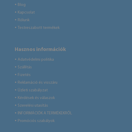
Blog
●
Kapcsolat
●
Rólunk
●
Testreszabott termékek
●
Hasznos információk
Adatvédelmi politika
●
Szállítás
●
Fizetés
●
Reklamáció és visszáru
●
Üzleti szabályzat
●
Kérdések és válaszok
●
Szerelési utasítás
●
INFORMÁCIÓK A TERMÉKEKRŐL
●
Promóciós szabályok
●