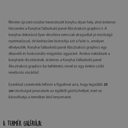
Minden újszerű módon berendezett konyha olyan hely, ahol érdemes
felszerelni a Konyhai falburkoló panel Absztrakció graphics-t. A
konyhai dekoráció ilyen díszítése nemcsak elragadtat jó minőségű
nyomtatással, de kedvezően biztosítja azt a falat is, amelyen
elhelyezték. Konyhai falburkoló panel Absztrakció graphics egy
elbüvölő és funkcionális megoldás egyaránt. Amikor nekilátunk a
konyhánk díszítésének, érdemes a Konyhai falburkoló panel
Absztrakció graphics-ba befektetni, mivel ez egy évekre szóló
revelációs vásárlás!
Ezenkívül szeretnénk felhívni a figyelmet arra, hogy legalább
20
cm
távolságot javasolunk az égőktől gáztűzhellyel, mert ez
károsíthatja a terméken lévő lenyomatot.
A TERMÉK GALÉRIÁJA: