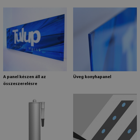
A panel készen áll az
Üveg konyhapanel
összeszerelésre