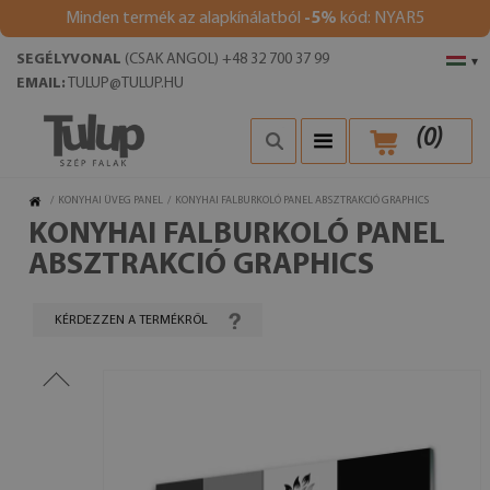
Minden termék az alapkínálatból
-5%
kód: NYAR5
SEGÉLYVONAL
(CSAK ANGOL) +48 32 700 37 99
▾
EMAIL:
TULUP@TULUP.HU
(
0
)
/
KONYHAI ÜVEG PANEL
/
KONYHAI FALBURKOLÓ PANEL ABSZTRAKCIÓ GRAPHICS
KONYHAI FALBURKOLÓ PANEL
ABSZTRAKCIÓ GRAPHICS
KÉRDEZZEN A TERMÉKRŐL