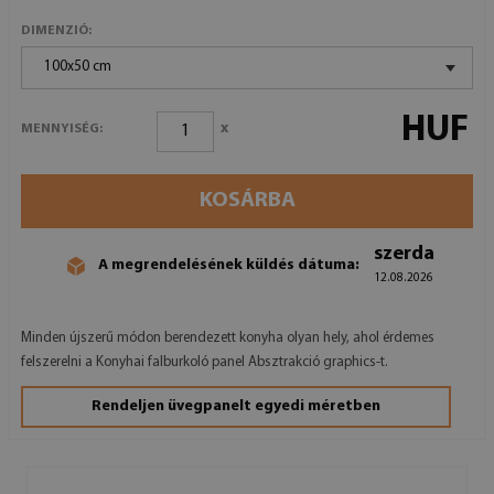
DIMENZIÓ:
100x50 cm
HUF
x
MENNYISÉG:
KOSÁRBA
szerda
A megrendelésének küldés dátuma:
12.08.2026
Minden újszerű módon berendezett konyha olyan hely, ahol érdemes
felszerelni a Konyhai falburkoló panel Absztrakció graphics-t.
Rendeljen üvegpanelt egyedi méretben