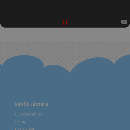
Vevők részére
Visszacsatolás
●
Blog
●
Kapcsolat
●