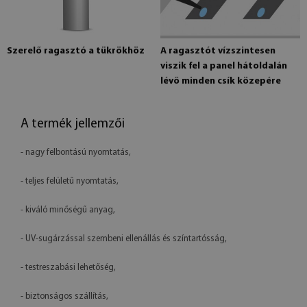
Szerelő ragasztó a tükrökhöz
A ragasztót vízszintesen
viszik fel a panel hátoldalán
lévő minden csík közepére
A termék jellemzői
- nagy felbontású nyomtatás,
- teljes felületű nyomtatás,
- kiváló minőségű anyag,
- UV-sugárzással szembeni ellenállás és színtartósság,
- testreszabási lehetőség,
- biztonságos szállítás,