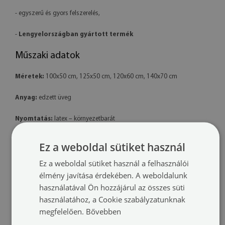
- egyszerű és gyors felszerelés,
-
Lengyelországban gyártott termék
Műszaki adatok
Méretek:
100x50 cm, 125x50 cm, 120x60 cm, 140x70 cm
Anyag:
edzett üveg
Nyomtatás:
latex – környezetbarát
Forma:
téglalap alakú
Ez a weboldal sütiket használ
Ez a weboldal sütiket használ a felhasználói
Felszerelés:
a termék készen áll a felszerelésre. A csomag tartalmaz
professzionális polimer ragasztót is.
élmény javítása érdekében. A weboldalunk
használatával Ön hozzájárul az összes süti
További információk:
használatához, a Cookie szabályzatunknak
megfelelően.
Bővebben
- A késztermék színei kissé eltérhetnek a látványtervtől a