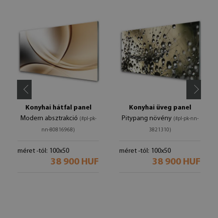
Konyhai hátfal panel
Konyhai üveg panel
Modern absztrakció
Pitypang növény
(#pl-pk-
(#pl-pk-nn-
nn-80816968)
3821310)
méret -tól: 100x50
méret -tól: 100x50
38 900 HUF
38 900 HUF