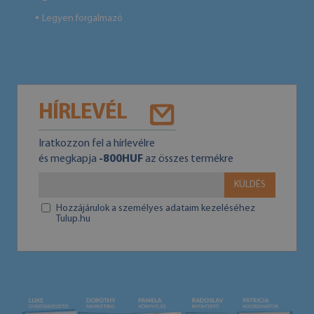
Legyen forgalmazó
●
HÍRLEVÉL
Iratkozzon fel a hírlevélre
és megkapja
-800HUF
az összes termékre
KÜLDÉS
Hozzájárulok a személyes adataim kezeléséhez
Tulup.hu