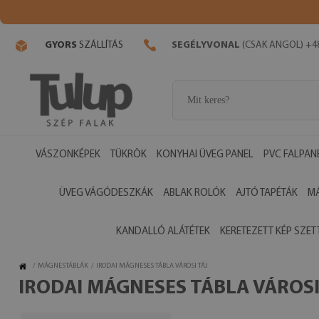
GYORS
SZÁLLÍTÁS
SEGÉLYVONAL
(CSAK ANGOL) +48
VÁSZONKÉPEK
TÜKRÖK
KONYHAI ÜVEG PANEL
PVC FALPAN
ÜVEG VÁGÓDESZKÁK
ABLAK ROLÓK
AJTÓ TAPÉTÁK
M
KANDALLÓ ALÁTÉTEK
KERETEZETT KÉP SZET
/
MÁGNESTÁBLÁK
/
IRODAI MÁGNESES TÁBLA VÁROSI TÁJ
IRODAI MÁGNESES TÁBLA VÁROSI