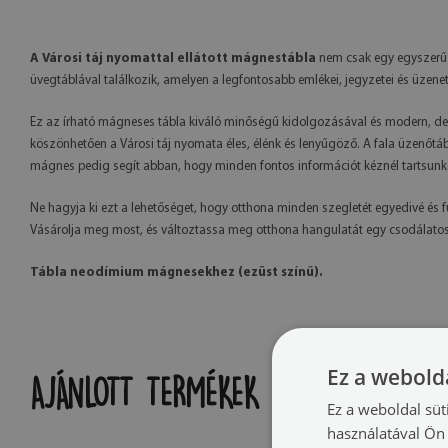
A Városi táj nyomattal ellátott mágnestábla
nem csak egy egyszerű t
üvegtáblával találkozik, amelyen a legfontosabb emlékei, jegyzetei és üzene
Ez az írható mágneses tábla kiváló minőségű kidolgozásával és modern, dek
köszönhetően a Városi táj nyomata éles, élénk és lenyűgöző. A fala üzenőtábl
mágnes pedig segít abban, hogy minden fontos információt kéznél tartsunk
Ne hagyja ki ezt a lehetőséget, hogy otthona minden szegletét egyedivé és 
Vásárolja meg most, és változtassa meg otthona hangulatát egy csodálatos
Tábla neodímium mágnesekhez (ezüst színű).
Ez a webolda
AJÁNLOTT TERMÉKEK
Ez a weboldal süt
használatával Ön 