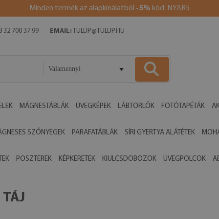
Minden termék az alapkínálatból
-5%
kód: NYAR5
 32 700 37 99
EMAIL:
TULUP@TULUP.HU
Valamennyi
ELEK
MÁGNESTÁBLÁK
ÜVEGKÉPEK
LÁBTÖRLŐK
FOTÓTAPÉTÁK
AK
ÁGNESES SZŐNYEGEK
PARAFATÁBLÁK
SÍRI GYERTYA ALÁTÉTEK
MOHA
TEK
POSZTEREK
KÉPKERETEK
KIULCSDOBOZOK
ÜVEGPOLCOK
A
 TÁJ