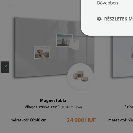
Bővebben
RÉSZLETEK M
Mágnestábla
Világos szürke színű
Szín
(#tmh-260254)
24 900 HUF
méret -tól: 60x40 cm
méret -tól: 6