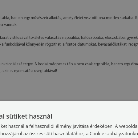
ábla, hanem egy művészeti alkotás, amely életet visz otthona minden sarkába. Ké
tei vannak.
oratív stílusával tökéletes választás nappaliba, hálószobába, előszobába, gyere
a funkciójával könnyedén rögzítheti a fontos dátumokat, bevásárlólistákat, recepte
.
funkcionálissá tegye. A Irodai mágneses tábla nem csak egy tábla, hanem egy élmé
, színes nyomtatási üvegtáblával!
l sütiket használ
iket használ a felhasználói élmény javítása érdekében. A webolda
hozzájárul az összes süti használatához, a Cookie szabályzatunk