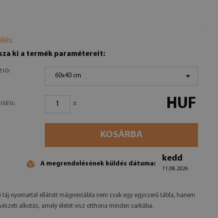
lés:
sza ki a termék paramétereit:
ZIÓ:
60x40 cm
HUF
x
ISÉG:
KOSÁRBA
kedd
A megrendelésének küldés dátuma:
11.08.2026
i táj nyomattal ellátott mágnestábla nem csak egy egyszerű tábla, hanem
észeti alkotás, amely életet visz otthona minden sarkába.