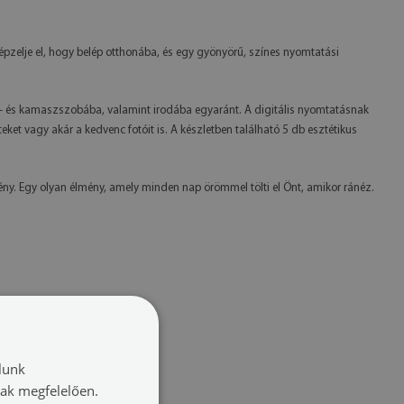
pzelje el, hogy belép otthonába, és egy gyönyörű, színes nyomtatási
k- és kamaszszobába, valamint irodába egyaránt. A digitális nyomtatásnak
ket vagy akár a kedvenc fotóit is. A készletben található 5 db esztétikus
ny. Egy olyan élmény, amely minden nap örömmel tölti el Önt, amikor ránéz.
lunk
nak megfelelően.