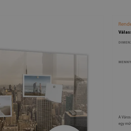
Rende
Válas
DIMEN
MENNY
A Város
egy műv