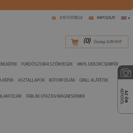
A TE FOTÓID (
)
KAPCSOLAT
0
▾
(
0
)
Összeg:
0,00
HUF
RILKÉPEK
FÜRDŐSZOBAI SZŐNYEGEK
VINYL DEKORCSEMPÉK
 KÉPEK
ASZTALLAPOK
BÚTORFÓLIÁK
GRILL ALÁTÉTEK
KÉPÉRŐL
AZ ÖN
BLAKFÓLIÁK
TÁBLÁK UTAZÁSI MÁGNESEKNEK