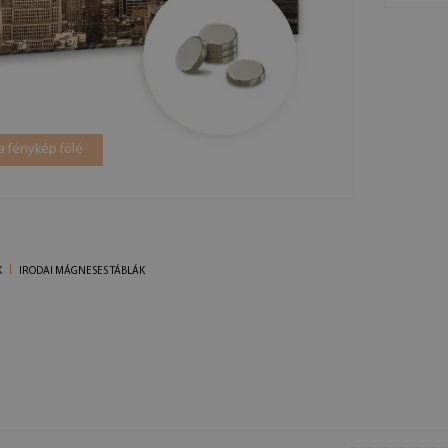
a fénykép fölé
K
IRODAI MÁGNESES TÁBLÁK