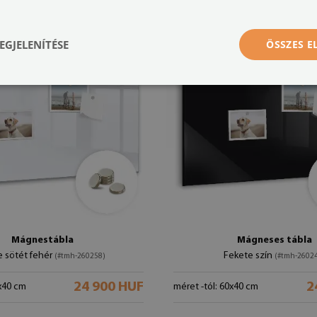
EGJELENÍTÉSE
ÖSSZES 
Mágnestábla
Mágneses tábla
e sötét fehér
Fekete szín
(#tmh-260258)
(#tmh-2602
24 900 HUF
2
0x40 cm
méret -tól: 60x40 cm