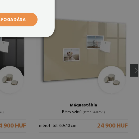
ELFOGADÁSA
Mágnestábla
Bézs színű
49)
(#tmh-260256)
4 900 HUF
24 900 HUF
méret -tól: 60x40 cm