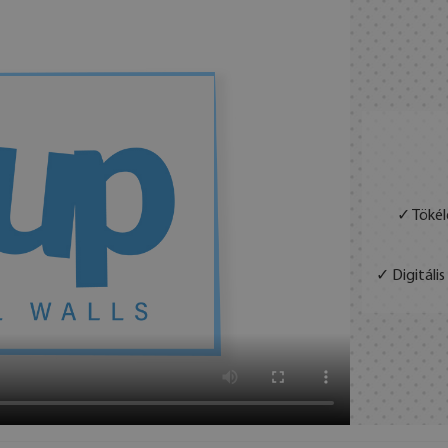
✓ Tökél
✓ Digitáli