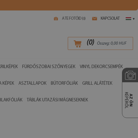
A TE FOTÓID (
)
KAPCSOLAT
0
▾
(
0
)
Összeg:
0,00
HUF
RILKÉPEK
FÜRDŐSZOBAI SZŐNYEGEK
VINYL DEKORCSEMPÉK
 KÉPEK
ASZTALLAPOK
BÚTORFÓLIÁK
GRILL ALÁTÉTEK
KÉPÉRŐL
AZ ÖN
BLAKFÓLIÁK
TÁBLÁK UTAZÁSI MÁGNESEKNEK