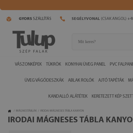
GYORS
SZÁLLÍTÁS
SEGÉLYVONAL
(CSAK ANGOL) +48
VÁSZONKÉPEK
TÜKRÖK
KONYHAI ÜVEG PANEL
PVC FALPAN
ÜVEG VÁGÓDESZKÁK
ABLAK ROLÓK
AJTÓ TAPÉTÁK
M
KANDALLÓ ALÁTÉTEK
KERETEZETT KÉP SZET
/
MÁGNESTÁBLÁK
/
IRODAI MÁGNESES TÁBLA KANYON
IRODAI MÁGNESES TÁBLA KANY