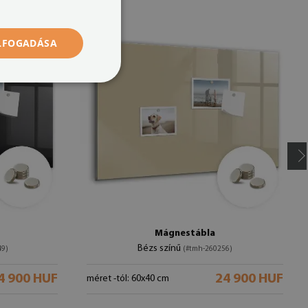
ELFOGADÁSA
Mágnestábla
Bézs színű
49)
(#tmh-260256)
4 900 HUF
24 900 HUF
méret -tól: 60x40 cm