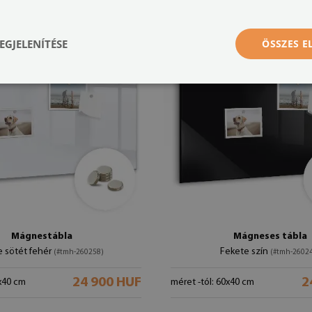
EGJELENÍTÉSE
ÖSSZES 
Mágnestábla
Mágneses tábla
e sötét fehér
Fekete szín
(#tmh-260258)
(#tmh-2602
24 900 HUF
2
0x40 cm
méret -tól: 60x40 cm