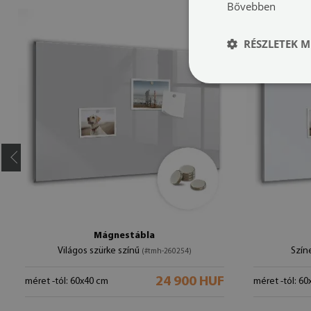
Bővebben
RÉSZLETEK M
Mágnestábla
Világos szürke színű
Szín
(#tmh-260254)
24 900 HUF
méret -tól: 60x40 cm
méret -tól: 6