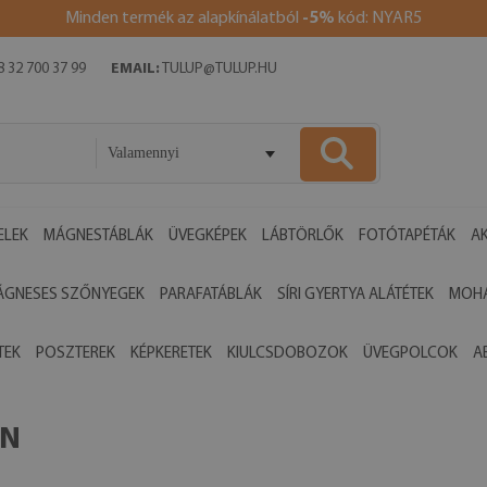
Minden termék az alapkínálatból
-5%
kód: NYAR5
 32 700 37 99
EMAIL:
TULUP@TULUP.HU
Valamennyi
ELEK
MÁGNESTÁBLÁK
ÜVEGKÉPEK
LÁBTÖRLŐK
FOTÓTAPÉTÁK
AK
ÁGNESES SZŐNYEGEK
PARAFATÁBLÁK
SÍRI GYERTYA ALÁTÉTEK
MOHA
TEK
POSZTEREK
KÉPKERETEK
KIULCSDOBOZOK
ÜVEGPOLCOK
A
ON