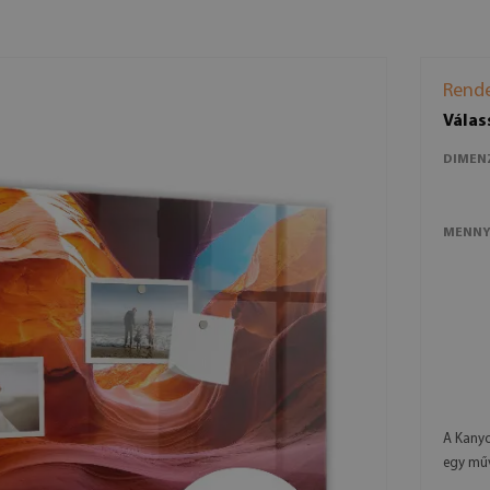
Rende
Válas
DIMEN
MENNY
A Kanyo
egy műv