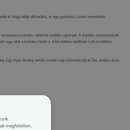
elje el, hogy belép otthonába, és egy gyönyörű, színes nyomtatási
k- és kamaszszobába, valamint irodába egyaránt. A digitális nyomtatásnak
 vagy akár a kedvenc fotóit is. A készletben található 5 db esztétikus
ny. Egy olyan élmény, amely minden nap örömmel tölti el Önt, amikor ránéz.
lunk
nak megfelelően.