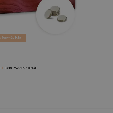
a fénykép fölé
K
IRODAI MÁGNESES TÁBLÁK