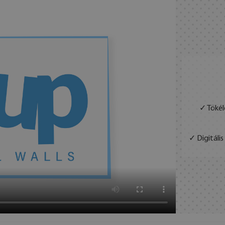
✓ Tökél
✓ Digitáli