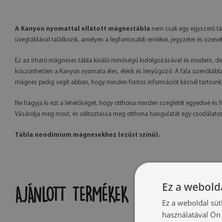
A Kanyon nyomattal ellátott mágnestábla
nem csak egy egyszerű táb
üvegtáblával találkozik, amelyen a legfontosabb emlékei, jegyzetei és üzene
Ez az írható mágneses tábla kiváló minőségű kidolgozásával és modern, dek
köszönhetően a Kanyon nyomata éles, élénk és lenyűgöző. A fala üzenőtábla f
mágnes pedig segít abban, hogy minden fontos információt kéznél tartsunk
Ne hagyja ki ezt a lehetőséget, hogy otthona minden szegletét egyedivé és 
Vásárolja meg most, és változtassa meg otthona hangulatát egy csodálatos
Tábla neodímium mágnesekhez (ezüst színű).
Ez a webolda
AJÁNLOTT TERMÉKEK
Ez a weboldal süt
használatával Ön 