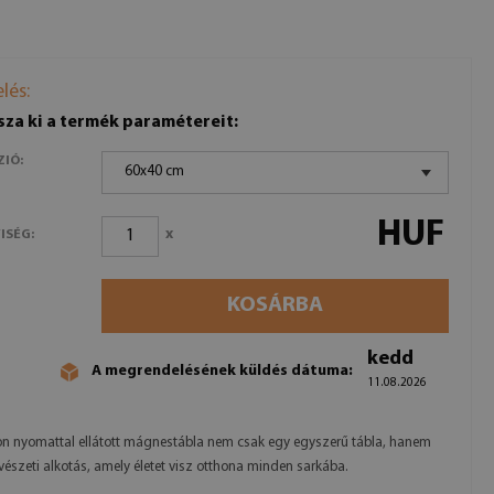
lés:
sza ki a termék paramétereit:
ZIÓ:
60x40 cm
HUF
x
ISÉG:
KOSÁRBA
kedd
A megrendelésének küldés dátuma:
11.08.2026
n nyomattal ellátott mágnestábla nem csak egy egyszerű tábla, hanem
észeti alkotás, amely életet visz otthona minden sarkába.