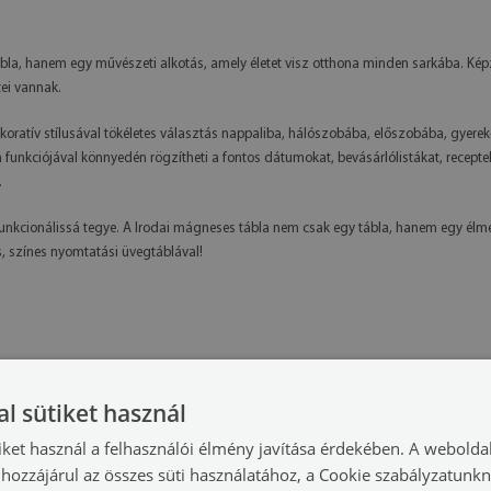
la, hanem egy művészeti alkotás, amely életet visz otthona minden sarkába. Képz
tei vannak.
oratív stílusával tökéletes választás nappaliba, hálószobába, előszobába, gyere
unkciójával könnyedén rögzítheti a fontos dátumokat, bevásárlólistákat, recepteket
.
funkcionálissá tegye. A Irodai mágneses tábla nem csak egy tábla, hanem egy élmé
, színes nyomtatási üvegtáblával!
l sütiket használ
iket használ a felhasználói élmény javítása érdekében. A webolda
hozzájárul az összes süti használatához, a Cookie szabályzatunk