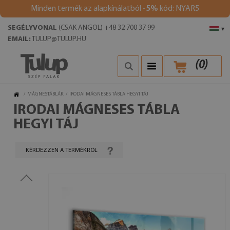
Minden termék az alapkínálatból
-5%
kód: NYAR5
SEGÉLYVONAL
(CSAK ANGOL) +48 32 700 37 99
▾
EMAIL:
TULUP@TULUP.HU
(
0
)
/
MÁGNESTÁBLÁK
/
IRODAI MÁGNESES TÁBLA HEGYI TÁJ
IRODAI MÁGNESES TÁBLA
HEGYI TÁJ
KÉRDEZZEN A TERMÉKRŐL