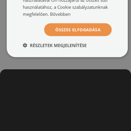
260254)
260258)
használatához, a Cookie szabályzatunknak
megfelelően.
Bővebben
méret -tól: 60x40 cm
méret -tól: 60x40 cm
24 900 HUF
24 900 HUF
ÖSSZES ELFOGADÁSA
RÉSZLETEK MEGJELENÍTÉSE