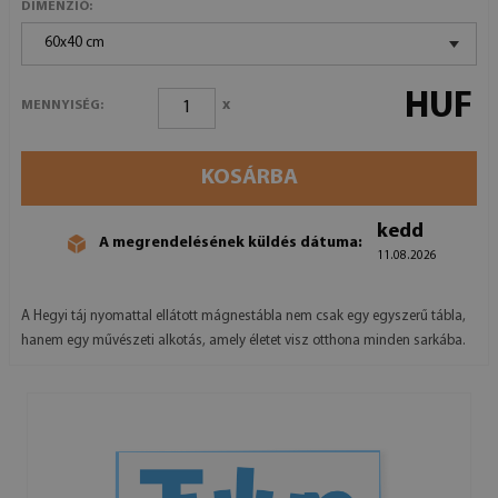
DIMENZIÓ:
60x40 cm
HUF
x
MENNYISÉG:
KOSÁRBA
kedd
A megrendelésének küldés dátuma:
11.08.2026
A Hegyi táj nyomattal ellátott mágnestábla nem csak egy egyszerű tábla,
hanem egy művészeti alkotás, amely életet visz otthona minden sarkába.