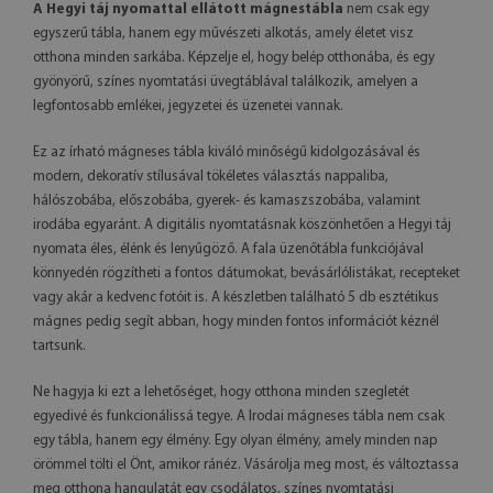
A Hegyi táj nyomattal ellátott mágnestábla
nem csak egy
egyszerű tábla, hanem egy művészeti alkotás, amely életet visz
otthona minden sarkába. Képzelje el, hogy belép otthonába, és egy
gyönyörű, színes nyomtatási üvegtáblával találkozik, amelyen a
legfontosabb emlékei, jegyzetei és üzenetei vannak.
Ez az írható mágneses tábla kiváló minőségű kidolgozásával és
modern, dekoratív stílusával tökéletes választás nappaliba,
hálószobába, előszobába, gyerek- és kamaszszobába, valamint
irodába egyaránt. A digitális nyomtatásnak köszönhetően a Hegyi táj
nyomata éles, élénk és lenyűgöző. A fala üzenőtábla funkciójával
könnyedén rögzítheti a fontos dátumokat, bevásárlólistákat, recepteket
vagy akár a kedvenc fotóit is. A készletben található 5 db esztétikus
mágnes pedig segít abban, hogy minden fontos információt kéznél
tartsunk.
Ne hagyja ki ezt a lehetőséget, hogy otthona minden szegletét
egyedivé és funkcionálissá tegye. A Irodai mágneses tábla nem csak
egy tábla, hanem egy élmény. Egy olyan élmény, amely minden nap
örömmel tölti el Önt, amikor ránéz. Vásárolja meg most, és változtassa
meg otthona hangulatát egy csodálatos, színes nyomtatási