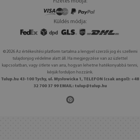
Fizetés módja:
Küldés módja:
©2026 Az értékesítési platform tartalma a lengyel szerzői jog és szellemi
tulajdonjog védelme alatt áll. Ha megjegyzése van az üzlettel
kapcsolatban, vagy ötlete van arra, hogyan lehetne hatékonyabbá tenni,
kérjük forduljon hozzánk.
Tulup.hu 43-100 Tychy, ul. Mysłowicka 1, TELEFON (csak angol): +48
32 700 37 99 EMAIL:
tulup@tulup.hu