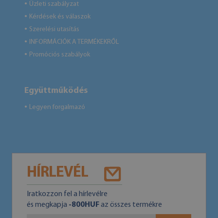
Üzleti szabályzat
●
Kérdések és válaszok
●
Szerelési utasítás
●
INFORMÁCIÓK A TERMÉKEKRŐL
●
Promóciós szabályok
●
Együttműködés
Legyen forgalmazó
●
HÍRLEVÉL
Iratkozzon fel a hírlevélre
és megkapja
-800HUF
az összes termékre