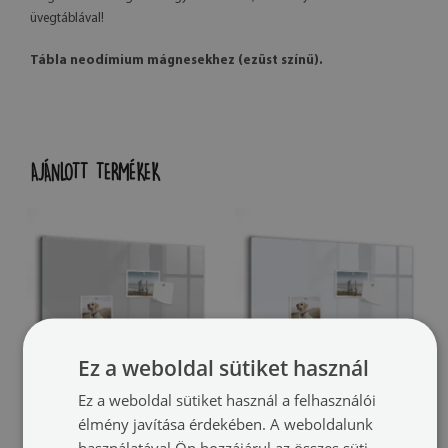
üvegtáblával!
Tábla neodímium mágnesekhez (ezüst színű).
AJÁNLOTT TERMÉKEK
Ez a weboldal sütiket használ
Ez a weboldal sütiket használ a felhasználói
Mágnestábla
Mágnestábla
élmény javítása érdekében. A weboldalunk
Világos szürke színű
Színe sötét fehér
(#tmh-
(#tmh-
használatával Ön hozzájárul az összes süti