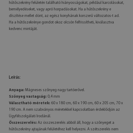
hűtőszekrény felületén található hiányosságokat, például karcolásokat,
bemélyedéseket, vagy apró horpadásokat. Ha a hűtőszekrény e
díszítése mellet dönt, az egész konyhának korszerű változatos-t ad.
Ha a hűtőszekrénye gondot okoz olcsón felfrissítheti, kiválasztva
kedvenc mintáját.
Leírás:
Anyaga:
Mágneses szőnyeg nagy tartóerővel.
Szőnyeg vastagság:
0,4 mm
Választható méretek:
60 x 180 cm, 60 x 190 cm, 60 x 205 cm, 70 x
190 cm. A nem szabványos méretekkel kapcsolatban érdeklődjön az
Ügyfélszolgálati Irodánál.
Összeszerelés:
Az összeszerelés abból áll, hogy a szőnyeget a
hűtőszekrény ajtajának felületéhez kell helyezni. A szétszerelés nem