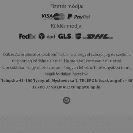
Fizetés módja:
Küldés módja:
©2026 Az értékesítési platform tartalma a lengyel szerzői jog és szellemi
tulajdonjog védelme alatt áll. Ha megjegyzése van az üzlettel
kapcsolatban, vagy ötlete van arra, hogyan lehetne hatékonyabbá tenni,
kérjük forduljon hozzánk.
Tulup.hu 43-100 Tychy, ul. Mysłowicka 1, TELEFON (csak angol): +48
32 700 37 99 EMAIL:
tulup@tulup.hu