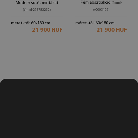
Fém absztrakció
Modern sötét mintázat
(#mml-
(#mml-278782232)
w0003109)
méret -tól: 60x180 cm
méret -tól: 60x180 cm
21 900 HUF
21 900 HUF