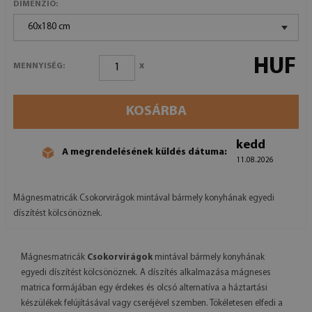
DIMENZIÓ:
60x180 cm
HUF
x
MENNYISÉG:
KOSÁRBA
kedd
A megrendelésének küldés dátuma:
11.08.2026
Mágnesmatricák Csokorvirágok mintával bármely konyhának egyedi
díszítést kölcsönöznek.
Mágnesmatricák
Csokorvirágok
mintával bármely konyhának
egyedi díszítést kölcsönöznek. A díszítés alkalmazása mágneses
matrica formájában egy érdekes és olcsó alternatíva a háztartási
készülékek felújításával vagy cseréjével szemben. Tökéletesen elfedi a