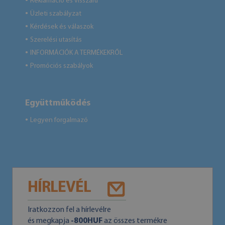
Reklamáció és visszáru
●
Üzleti szabályzat
●
Kérdések és válaszok
●
Szerelési utasítás
●
INFORMÁCIÓK A TERMÉKEKRŐL
●
Promóciós szabályok
●
Együttműködés
Legyen forgalmazó
●
HÍRLEVÉL
Iratkozzon fel a hírlevélre
és megkapja
-800HUF
az összes termékre