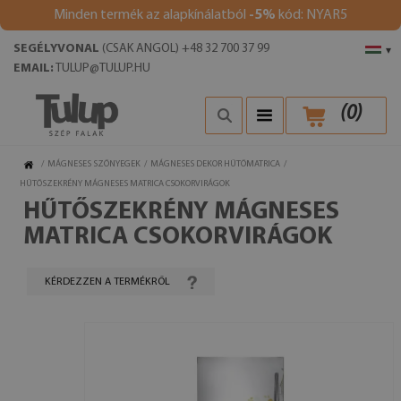
Minden termék az alapkínálatból
-5%
kód: NYAR5
SEGÉLYVONAL
(CSAK ANGOL) +48 32 700 37 99
▾
EMAIL:
TULUP@TULUP.HU
(
0
)
/
MÁGNESES SZŐNYEGEK
/
MÁGNESES DEKOR HŰTŐMATRICA
/
HŰTŐSZEKRÉNY MÁGNESES MATRICA CSOKORVIRÁGOK
HŰTŐSZEKRÉNY MÁGNESES
MATRICA CSOKORVIRÁGOK
KÉRDEZZEN A TERMÉKRŐL