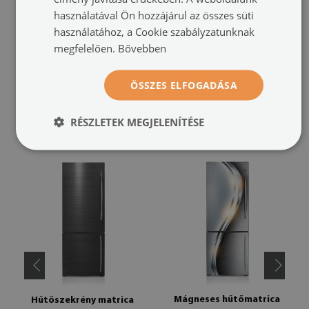
használatával Ön hozzájárul az összes süti
sugárzással szemben. A kész termék árnyalatai kis mértékben
használatához, a Cookie szabályzatunknak
eltérhetnek a vizualizációtól a monitor beállításai, a nyomtató
kalibrációja és a használt tinta típusa miatt – az enyhe színeltérés nem
megfelelően.
Bővebben
képez reklamációs alapot.
ÖSSZES ELFOGADÁSA
AJÁNLOTT TERMÉKEK
RÉSZLETEK MEGJELENÍTÉSE
Mágneses hűtőmatrica
Hűtőszekrény matrica