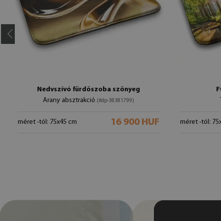
Nedvszívó fürdőszoba szőnyeg
F
Arany absztrakció
(#dp-38381799)
16 900 HUF
méret -tól: 75x45 cm
méret -tól: 7