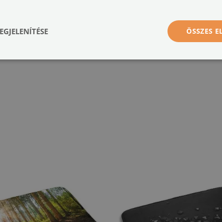
nnyedén illeszthető a stílusodhoz és a választott helyiséghez. A fürdőszobában puh
 mellé, az előszobába vagy akár a nappaliba is – bárhová, ahol extra kényelmet és
EGJELENÍTÉSE
ÖSSZES 
nyagokból készülnek, a minták pedig szublimációs technológiával kerülnek nyomta