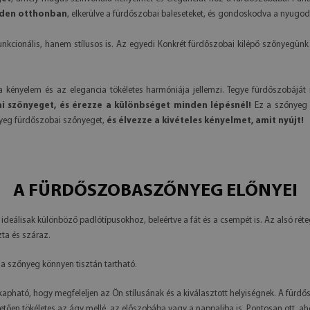
inden otthonban
, elkerülve a fürdőszobai baleseteket, és gondoskodva a nyugod
onális, hanem stílusos is. Az egyedi Konkrét fürdőszobai kilépő szőnyegünk vált
a kényelem és az elegancia tökéletes harmóniája jellemzi. Tegye fürdőszobájá
 szőnyeget, és érezze a különbséget minden lépésnél!
Ez a szőnyeg 
nyeg fürdőszobai szőnyeget,
és élvezze a kivételes kényelmet, amit nyújt!
A FÜRDŐSZOBASZŐNYEG ELŐNYEI
eálisak különböző padlótípusokhoz, beleértve a fát és a csempét is. Az alsó r
zta és száraz.
a szőnyeg könnyen tisztán tartható.
 kapható, hogy megfeleljen az Ön stílusának és a kiválasztott helyiségnek. A fürd
etően tökéletes az ágy mellé, az előszobába vagy a nappaliba is. Pontosan ott, a