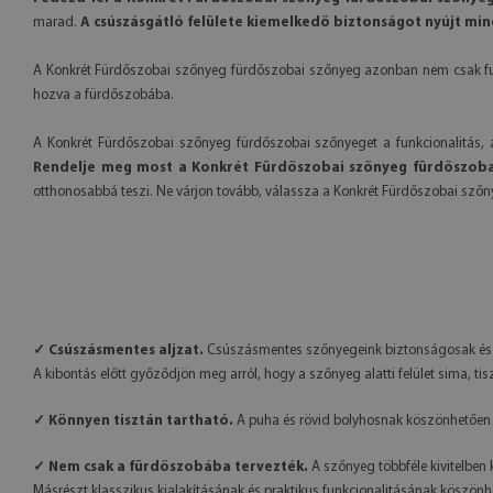
marad.
A csúszásgátló felülete kiemelkedő biztonságot nyújt m
A Konkrét Fürdőszobai szőnyeg fürdőszobai szőnyeg azonban nem csak funkci
hozva a fürdőszobába.
A Konkrét Fürdőszobai szőnyeg fürdőszobai szőnyeget a funkcionalitás, 
Rendelje meg most a Konkrét Fürdőszobai szőnyeg fürdőszobai
otthonosabbá teszi. Ne várjon tovább, válassza a Konkrét Fürdőszobai sző
✓ Csúszásmentes aljzat.
Csúszásmentes szőnyegeink biztonságosak és id
A kibontás előtt győződjön meg arról, hogy a szőnyeg alatti felület sima, tis
✓ Könnyen tisztán tartható.
A puha és rövid bolyhosnak köszönhetően 
✓ Nem csak a fürdőszobába tervezték.
A szőnyeg többféle kivitelben
Másrészt klasszikus kialakításának és praktikus funkcionalitásának köszönh