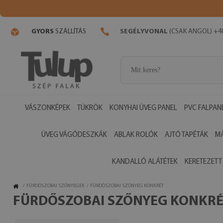
GYORS
SZÁLLÍTÁS
SEGÉLYVONAL
(CSAK ANGOL) +48
VÁSZONKÉPEK
TÜKRÖK
KONYHAI ÜVEG PANEL
PVC FALPAN
ÜVEG VÁGÓDESZKÁK
ABLAK ROLÓK
AJTÓ TAPÉTÁK
M
KANDALLÓ ALÁTÉTEK
KERETEZETT
/
FÜRDŐSZOBAI SZŐNYEGEK
/
FÜRDŐSZOBAI SZŐNYEG KONKRÉT
FÜRDŐSZOBAI SZŐNYEG KONKR