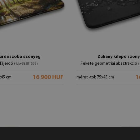
ürdőszoba szőnyeg
Zuhany kilépő szőn
Tájerdő
Fekete geometriai absztrakció
(#dp-38381535)
(
16 900 HUF
1
5x45 cm
méret -tól: 75x45 cm