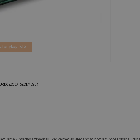
a fénykép fölé
FÜRDŐSZOBAI SZŐNYEGEK
get
, amely magas színvonalú kényelmet és eleganciát hoz a fürdőszobába! Puha