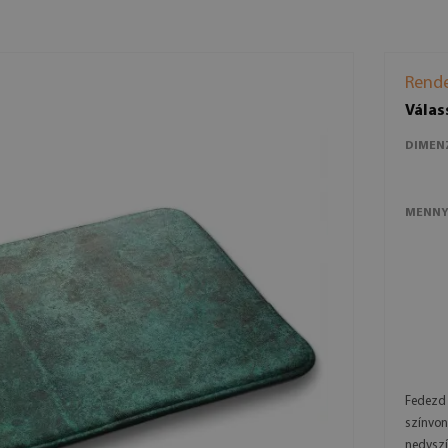
Rende
Válas
DIMEN
MENNY
Fedezd 
színvon
nedvszí