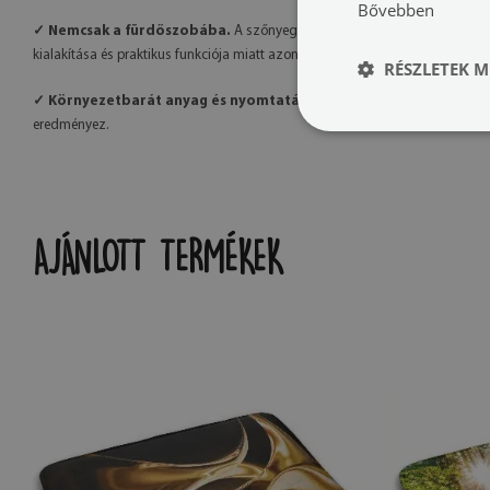
Bővebben
✓ Nemcsak a fürdőszobába.
A szőnyeg számos mintával elérhető, így kö
kialakítása és praktikus funkciója miatt azonban tökéletes választás az ágy
RÉSZLETEK M
✓ Környezetbarát anyag és nyomtatás.
A szőnyegek környezetbarát a
eredményez.
AJÁNLOTT TERMÉKEK