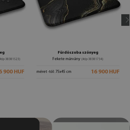
yeg
Fürdőszoba szőnyeg
Fekete márvány
#dp-38381523)
(#dp-38381734)
6 900 HUF
16 900 HUF
méret -tól: 75x45 cm