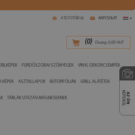
A TE FOTÓID (
)
KAPCSOLAT
0
▾
(
0
)
Összeg:
0,00
HUF
RILKÉPEK
FÜRDŐSZOBAI SZŐNYEGEK
VINYL DEKORCSEMPÉK
 KÉPEK
ASZTALLAPOK
BÚTORFÓLIÁK
GRILL ALÁTÉTEK
KÉPÉRŐL
AZ ÖN
ÁK
TÁBLÁK UTAZÁSI MÁGNESEKNEK