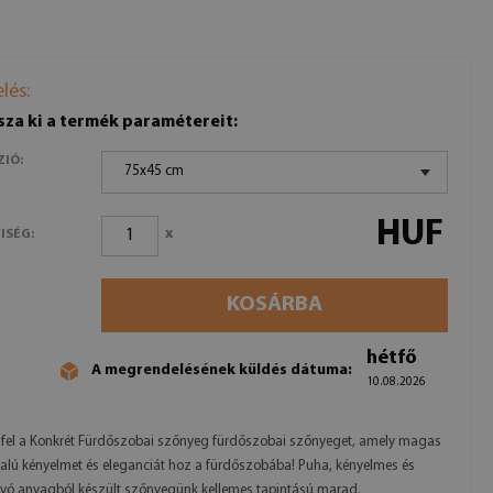
lés:
sza ki a termék paramétereit:
ZIÓ:
75x45 cm
HUF
x
ISÉG:
KOSÁRBA
hétfő
A megrendelésének küldés dátuma:
10.08.2026
fel a Konkrét Fürdőszobai szőnyeg fürdőszobai szőnyeget, amely magas
alú kényelmet és eleganciát hoz a fürdőszobába! Puha, kényelmes és
vó anyagból készült szőnyegünk kellemes tapintású marad.