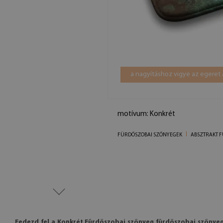
a nagyításhoz vigye az egeret 
motívum: Konkrét
FÜRDŐSZOBAI SZŐNYEGEK
ABSZTRAKT 
Fedezd fel a Konkrét Fürdőszobai szőnyeg fürdőszobai szőnye