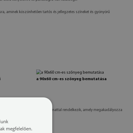
a, aminek köszönhetően tartós és jellegzetes színeket és gyönyörű
i
a 90x60 cm-es szőnyeg bemutatása
mpén. Az alsó rész szilikonbevonattal rendelkezik, amely megakadályozza
lunk
nak megfelelően.