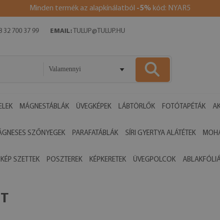
Minden termék az alapkínálatból
-5%
kód: NYAR5
 32 700 37 99
EMAIL:
TULUP@TULUP.HU
Valamennyi
ELEK
MÁGNESTÁBLÁK
ÜVEGKÉPEK
LÁBTÖRLŐK
FOTÓTAPÉTÁK
AK
ÁGNESES SZŐNYEGEK
PARAFATÁBLÁK
SÍRI GYERTYA ALÁTÉTEK
MOHA
 KÉP SZETTEK
POSZTEREK
KÉPKERETEK
ÜVEGPOLCOK
ABLAKFÓLI
ÉT