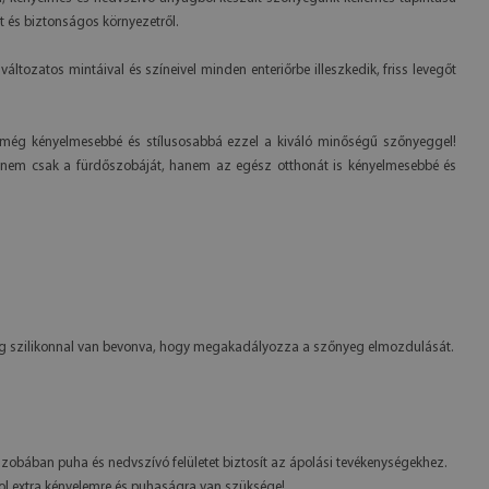
t és biztonságos környezetről.
ozatos mintáival és színeivel minden enteriőrbe illeszkedik, friss levegőt
t még kényelmesebbé és stílusosabbá ezzel a kiváló minőségű szőnyeggel!
nem csak a fürdőszobáját, hanem az egész otthonát is kényelmesebbé és
éteg szilikonnal van bevonva, hogy megakadályozza a szőnyeg elmozdulását.
őszobában puha és nedvszívó felületet biztosít az ápolási tevékenységekhez.
hol extra kényelemre és puhaságra van szüksége!