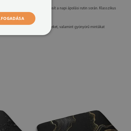
a és nedvszívó felületet biztosít a napi ápolási rutin során. Klasszikus
 puhaságot szeretnél!
ELFOGADÁSA
tásra, ami tartós és élénk színeket, valamint gyönyörű mintákat