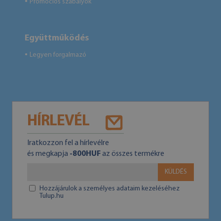
Promóciós szabályok
●
Együttműködés
Legyen forgalmazó
●
HÍRLEVÉL
Iratkozzon fel a hírlevélre
és megkapja
-800HUF
az összes termékre
KÜLDÉS
Hozzájárulok a személyes adataim kezeléséhez
Tulup.hu