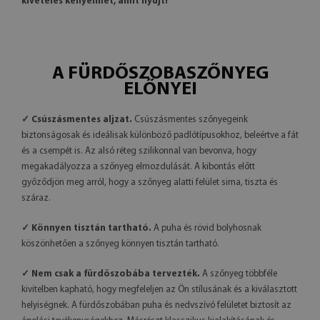
kivételes kényelmet, amit nyújt!
A FÜRDŐSZOBASZŐNYEG
ELŐNYEI
✓ Csúszásmentes aljzat.
Csúszásmentes szőnyegeink
biztonságosak és ideálisak különböző padlótípusokhoz, beleértve a fát
és a csempét is. Az alsó réteg szilikonnal van bevonva, hogy
megakadályozza a szőnyeg elmozdulását. A kibontás előtt
győződjön meg arról, hogy a szőnyeg alatti felület sima, tiszta és
száraz.
✓ Könnyen tisztán tartható.
A puha és rövid bolyhosnak
köszönhetően a szőnyeg könnyen tisztán tartható.
✓ Nem csak a fürdőszobába tervezték.
A szőnyeg többféle
kivitelben kapható, hogy megfeleljen az Ön stílusának és a kiválasztott
helyiségnek. A fürdőszobában puha és nedvszívó felületet biztosít az