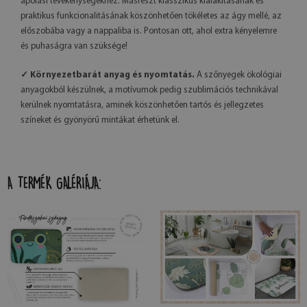
ápolási tevékenységekhez. Másrészt klasszikus kialakításának és
praktikus funkcionalitásának köszönhetően tökéletes az ágy mellé, az
előszobába vagy a nappaliba is. Pontosan ott, ahol extra kényelemre
és puhaságra van szüksége!
✓ Környezetbarát anyag és nyomtatás.
A szőnyegek ökológiai
anyagokból készülnek, a motívumok pedig szublimációs technikával
kerülnek nyomtatásra, aminek köszönhetően tartós és jellegzetes
színeket és gyönyörű mintákat érhetünk el.
A TERMÉK GALÉRIÁJA: