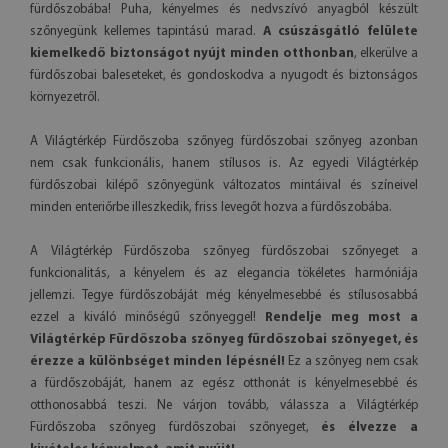
fürdőszobába! Puha, kényelmes és nedvszívó anyagból készült
szőnyegünk kellemes tapintású marad.
A csúszásgátló felülete
kiemelkedő biztonságot nyújt minden otthonban
, elkerülve a
fürdőszobai baleseteket, és gondoskodva a nyugodt és biztonságos
környezetről.
A Világtérkép Fürdőszoba szőnyeg fürdőszobai szőnyeg azonban
nem csak funkcionális, hanem stílusos is. Az egyedi Világtérkép
fürdőszobai kilépő szőnyegünk változatos mintáival és színeivel
minden enteriőrbe illeszkedik, friss levegőt hozva a fürdőszobába.
A Világtérkép Fürdőszoba szőnyeg fürdőszobai szőnyeget a
funkcionalitás, a kényelem és az elegancia tökéletes harmóniája
jellemzi. Tegye fürdőszobáját még kényelmesebbé és stílusosabbá
ezzel a kiváló minőségű szőnyeggel!
Rendelje meg most a
Világtérkép Fürdőszoba szőnyeg fürdőszobai szőnyeget, és
érezze a különbséget minden lépésnél!
Ez a szőnyeg nem csak
a fürdőszobáját, hanem az egész otthonát is kényelmesebbé és
otthonosabbá teszi. Ne várjon tovább, válassza a Világtérkép
Fürdőszoba szőnyeg fürdőszobai szőnyeget,
és élvezze a