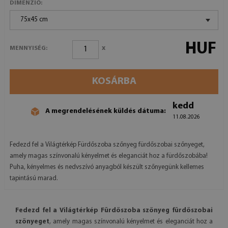
DIMENZIÓ:
75x45 cm
HUF
x
MENNYISÉG:
KOSÁRBA
kedd
A megrendelésének küldés dátuma:
11.08.2026
Fedezd fel a Világtérkép Fürdőszoba szőnyeg fürdőszobai szőnyeget,
amely magas színvonalú kényelmet és eleganciát hoz a fürdőszobába!
Puha, kényelmes és nedvszívó anyagból készült szőnyegünk kellemes
tapintású marad.
Fedezd fel a Világtérkép Fürdőszoba szőnyeg fürdőszobai
szőnyeget
, amely magas színvonalú kényelmet és eleganciát hoz a