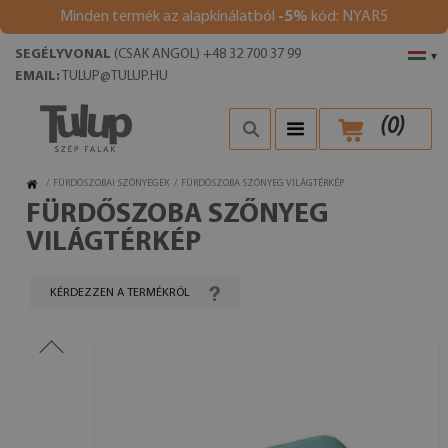
Minden termék az alapkínálatból
-5%
kód: NYAR5
SEGÉLYVONAL
(CSAK ANGOL) +48 32 700 37 99
▾
EMAIL:
TULUP@TULUP.HU
(
0
)
/
FÜRDŐSZOBAI SZŐNYEGEK
/
FÜRDŐSZOBA SZŐNYEG VILÁGTÉRKÉP
FÜRDŐSZOBA SZŐNYEG
VILÁGTÉRKÉP
KÉRDEZZEN A TERMÉKRŐL