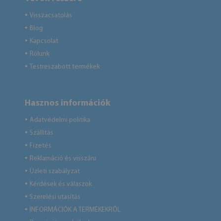
Visszacsatolás
●
Blog
●
Kapcsolat
●
Rólunk
●
Testreszabott termékek
●
Hasznos információk
Adatvédelmi politika
●
Szállítás
●
Fizetés
●
Reklamáció és visszáru
●
Üzleti szabályzat
●
Kérdések és válaszok
●
Szerelési utasítás
●
INFORMÁCIÓK A TERMÉKEKRŐL
●