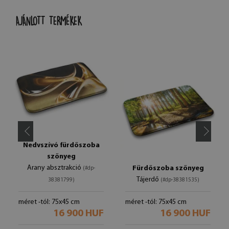
AJÁNLOTT TERMÉKEK
Nedvszívó fürdőszoba
szőnyeg
Arany absztrakció
Fürdőszoba szőnyeg
(#dp-
Tájerdő
38381799)
(#dp-38381535)
méret -tól: 75x45 cm
méret -tól: 75x45 cm
16 900 HUF
16 900 HUF