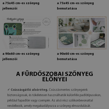
a 75x45 cm-es szőnyeg
a 75x45 cm-es szőnyeg
jellemzői
bemutatása
a 90x60 cm-es szőnyeg
a 90x60 cm-es szőnyeg
jellemzői
bemutatása
A FÜRDŐSZOBAI SZŐNYEG
ELŐNYEI
✓ Csúszásgátló alsóréteg.
Csúszásmentes szőnyegeink
biztonságosak, és tökéletesen használhatók különféle padlótípusokon,
például fapadlón vagy csempén. Az alsó rész szilikonbevonattal
rendelkezik, amely megakadályozza a szőnyeg elmozdulását.