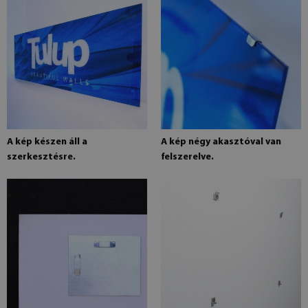
A kép készen áll a
A kép négy akasztóval van
szerkesztésre.
felszerelve.