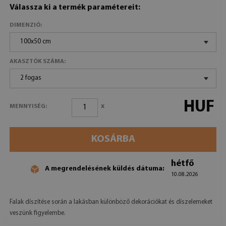
Válassza ki a termék paramétereit:
DIMENZIÓ:
100x50 cm
AKASZTÓK SZÁMA:
2 fogas
HUF
x
MENNYISÉG:
KOSÁRBA
hétfő
A megrendelésének küldés dátuma:
10.08.2026
Falak díszítése során a lakásban különböző dekorációkat és díszelemeket
veszünk figyelembe.