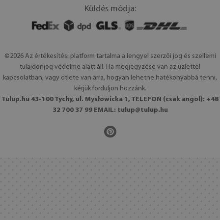
Küldés módja:
©2026 Az értékesítési platform tartalma a lengyel szerzői jog és szellemi
tulajdonjog védelme alatt áll. Ha megjegyzése van az üzlettel
kapcsolatban, vagy ötlete van arra, hogyan lehetne hatékonyabbá tenni,
kérjük forduljon hozzánk.
Tulup.hu 43-100 Tychy, ul. Mysłowicka 1, TELEFON (csak angol): +48
32 700 37 99 EMAIL:
tulup@tulup.hu