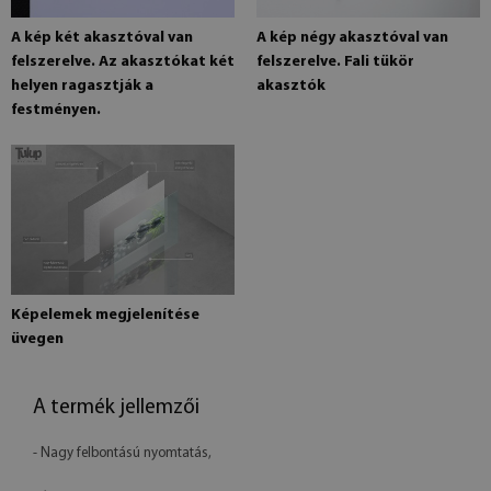
A kép két akasztóval van
A kép négy akasztóval van
felszerelve. Az akasztókat két
felszerelve. Fali tükör
helyen ragasztják a
akasztók
festményen.
Képelemek megjelenítése
üvegen
A termék jellemzői
- Nagy felbontású nyomtatás,