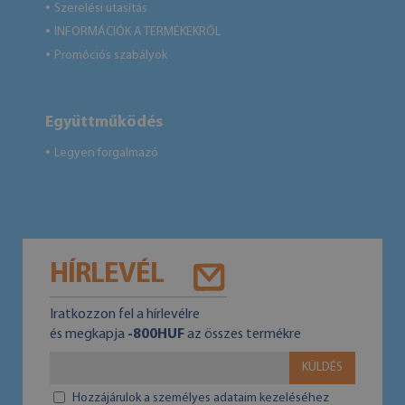
Szerelési utasítás
●
INFORMÁCIÓK A TERMÉKEKRŐL
●
Promóciós szabályok
●
Együttműködés
Legyen forgalmazó
●
HÍRLEVÉL
Iratkozzon fel a hírlevélre
és megkapja
-800HUF
az összes termékre
KÜLDÉS
Hozzájárulok a személyes adataim kezeléséhez