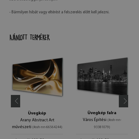
- Bármilyen hibát vagy eltérést a felszerelés előtt kell jelezni.
AJÁNLOTT TERMÉKEK
Üvegkép falra
Üvegkép
Város Építési
Arany Abstract Art
(#osh-nn-
művészeti
(#osh-nn-66564244)
93381079)