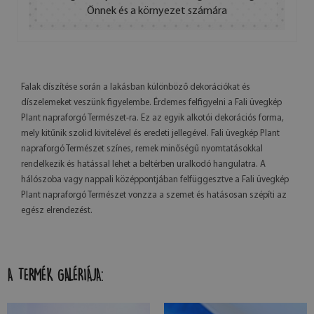
Önnek és a környezet számára
Falak díszítése során a lakásban különböző dekorációkat és
díszelemeket veszünk figyelembe. Érdemes felfigyelni a Fali üvegkép
Plant napraforgó Természet-ra. Ez az egyik alkotói dekorációs forma,
mely kitűnik szolid kivitelével és eredeti jellegével. Fali üvegkép Plant
napraforgó Természet színes, remek minőségű nyomtatásokkal
rendelkezik és hatással lehet a beltérben uralkodó hangulatra. A
hálószoba vagy nappali középpontjában felfüggesztve a Fali üvegkép
Plant napraforgó Természet vonzza a szemet és hatásosan szépíti az
egész elrendezést.
A TERMÉK GALÉRIÁJA: