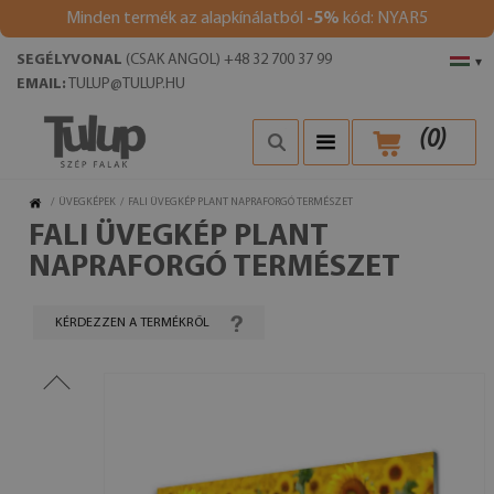
Minden termék az alapkínálatból
-5%
kód: NYAR5
SEGÉLYVONAL
(CSAK ANGOL) +48 32 700 37 99
▾
EMAIL:
TULUP@TULUP.HU
(
0
)
/
ÜVEGKÉPEK
/
FALI ÜVEGKÉP PLANT NAPRAFORGÓ TERMÉSZET
FALI ÜVEGKÉP PLANT
NAPRAFORGÓ TERMÉSZET
KÉRDEZZEN A TERMÉKRŐL