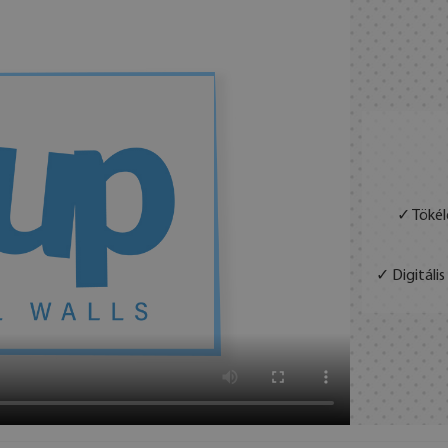
✓ Tökél
✓ Digitáli