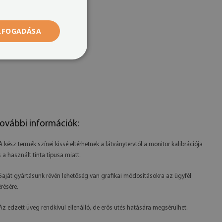
ELFOGADÁSA
ovábbi információk:
 A kész termék színei kissé eltérhetnek a látványtervtől a monitor kalibrációja
s a használt tinta típusa miatt.
 Saját gyártásunk révén lehetőség van grafikai módosításokra az ügyfél
érésére.
 Az edzett üveg rendkívül ellenálló, de erős ütés hatására megsérülhet.