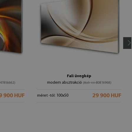
Fali üvegkép
modern absztrakció
-47856662)
(#osh-nn-80816968)
9 900 HUF
29 900 HUF
méret -tól: 100x50