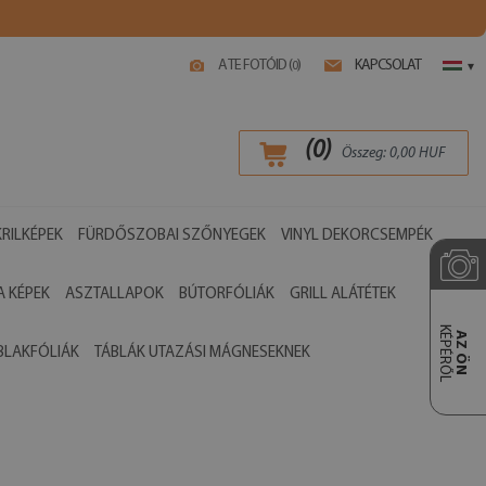
A TE FOTÓID (
)
KAPCSOLAT
0
▾
(
0
)
Összeg:
0,00
HUF
RILKÉPEK
FÜRDŐSZOBAI SZŐNYEGEK
VINYL DEKORCSEMPÉK
 KÉPEK
ASZTALLAPOK
BÚTORFÓLIÁK
GRILL ALÁTÉTEK
KÉPÉRŐL
AZ ÖN
BLAKFÓLIÁK
TÁBLÁK UTAZÁSI MÁGNESEKNEK