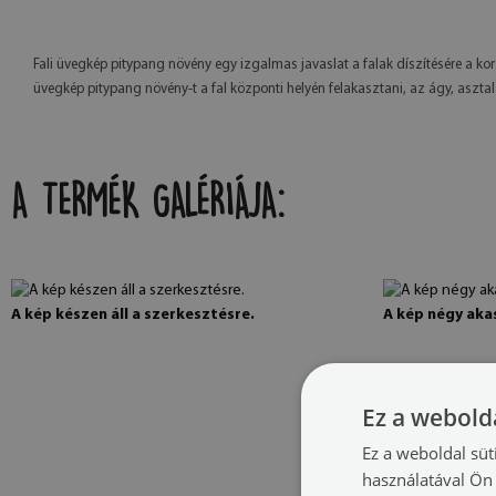
Fali üvegkép pitypang növény egy izgalmas javaslat a falak díszítésére a kor
üvegkép pitypang növény-t a fal központi helyén felakasztani, az ágy, aszta
A TERMÉK GALÉRIÁJA:
A kép készen áll a szerkesztésre.
A kép négy akas
Ez a webolda
Ez a weboldal süt
használatával Ön 