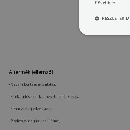
Bővebben
RÉSZLETEK M
A termék jellemzői
- Nagy felbontású nyomtatás,
- Élénk, tartós színek, amelyek nem fakulnak,
- 4 mm vastag edzett üveg,
- Modern és elegáns megjelenés,