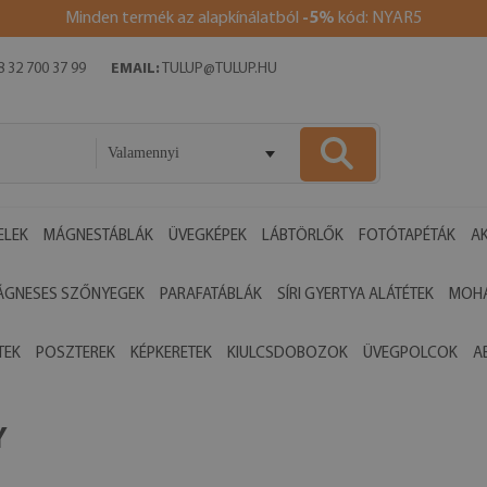
Minden termék az alapkínálatból
-5%
kód: NYAR5
 32 700 37 99
EMAIL:
TULUP@TULUP.HU
Valamennyi
ELEK
MÁGNESTÁBLÁK
ÜVEGKÉPEK
LÁBTÖRLŐK
FOTÓTAPÉTÁK
AK
ÁGNESES SZŐNYEGEK
PARAFATÁBLÁK
SÍRI GYERTYA ALÁTÉTEK
MOHA
TEK
POSZTEREK
KÉPKERETEK
KIULCSDOBOZOK
ÜVEGPOLCOK
A
Y