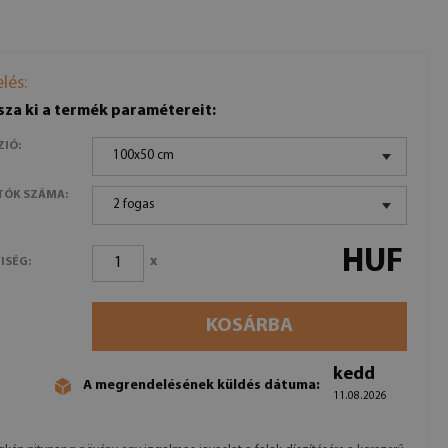
lés:
sza ki a termék paramétereit:
ZIÓ:
100x50 cm
TÓK SZÁMA:
2 fogas
HUF
x
ISÉG:
KOSÁRBA
kedd
A megrendelésének küldés dátuma:
11.08.2026