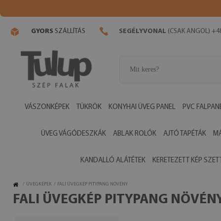
GYORS
SZÁLLÍTÁS
SEGÉLYVONAL
(CSAK ANGOL) +48
VÁSZONKÉPEK
TÜKRÖK
KONYHAI ÜVEG PANEL
PVC FALPAN
ÜVEG VÁGÓDESZKÁK
ABLAK ROLÓK
AJTÓ TAPÉTÁK
M
KANDALLÓ ALÁTÉTEK
KERETEZETT KÉP SZET
/
ÜVEGKÉPEK
/
FALI ÜVEGKÉP PITYPANG NÖVÉNY
FALI ÜVEGKÉP PITYPANG NÖVÉN