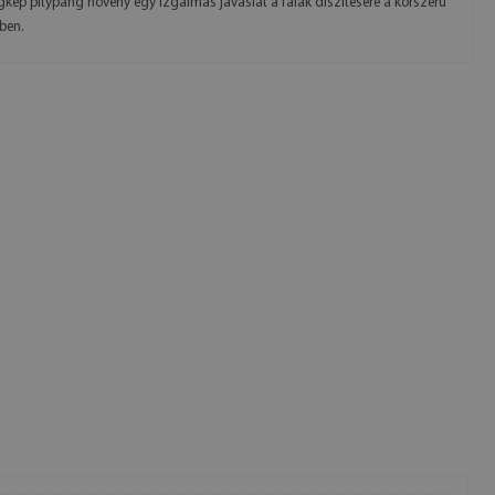
egkép pitypang növény egy izgalmas javaslat a falak díszítésére a korszerű
kben.