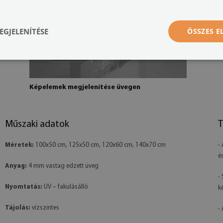
EGJELENÍTÉSE
ÖSSZES 
Képelemek megjelenítése üvegen
Műszaki adatok
T
Méretek:
100x50 cm, 125x50 cm, 120x60 cm, 140x70 cm
-
é
Anyag:
4 mm vastag edzett üveg
-
Nyomtatás:
UV – fakulásálló
k
Tájolás:
vízszintes
-