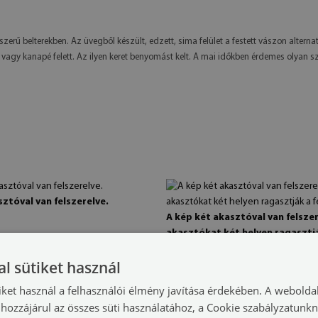
szerű belterekben. Az üvegből készült, edzett, sima felület a festett vászon altern
l vagy kanapé felett. Az ilyen keret benyomást kelt. A mai időkben érdemes olyan 
ztóval van felszerelve.
A kép két akasztóval van felszer
akasztókat két helyen ragasztj
festményen.
l sütiket használ
iket használ a felhasználói élmény javítása érdekében. A webolda
hozzájárul az összes süti használatához, a Cookie szabályzatunk