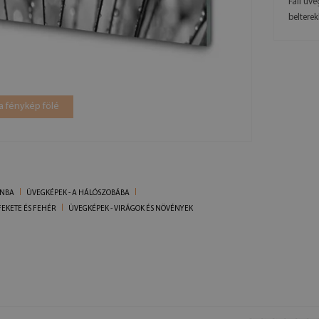
Fali üv
beltere
a fénykép fölé
ONBA
ÜVEGKÉPEK - A HÁLÓSZOBÁBA
FEKETE ÉS FEHÉR
ÜVEGKÉPEK - VIRÁGOK ÉS NÖVÉNYEK