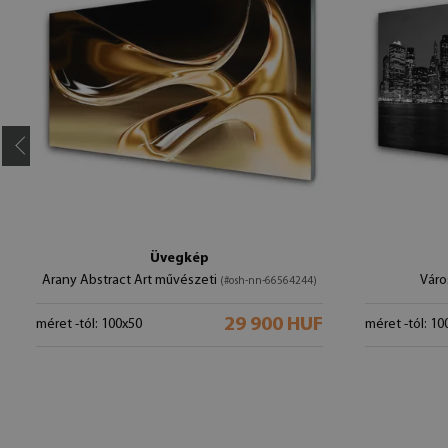
Üvegkép
Arany Abstract Art művészeti
Váro
(#osh-nn-66564244)
29 900 HUF
méret -tól: 100x50
méret -tól: 10