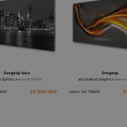
Üvegkép falra
Üvegkép
s Építési
absztrakció Graphics
(#osh-nn-93381079)
(#osh-nn
29 900 HUF
2
0x50
méret -tól: 100x50