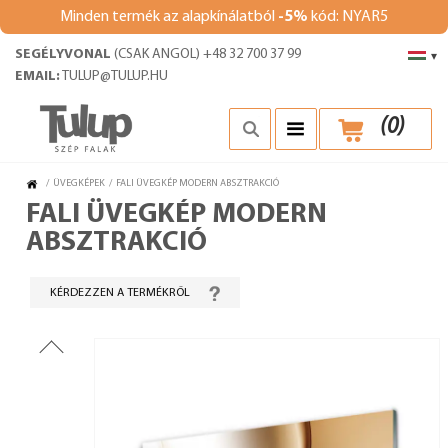
Minden termék az alapkínálatból
-5%
kód: NYAR5
SEGÉLYVONAL
(CSAK ANGOL) +48 32 700 37 99
▾
EMAIL:
TULUP@TULUP.HU
(
0
)
/
ÜVEGKÉPEK
/
FALI ÜVEGKÉP MODERN ABSZTRAKCIÓ
FALI ÜVEGKÉP MODERN
ABSZTRAKCIÓ
KÉRDEZZEN A TERMÉKRŐL