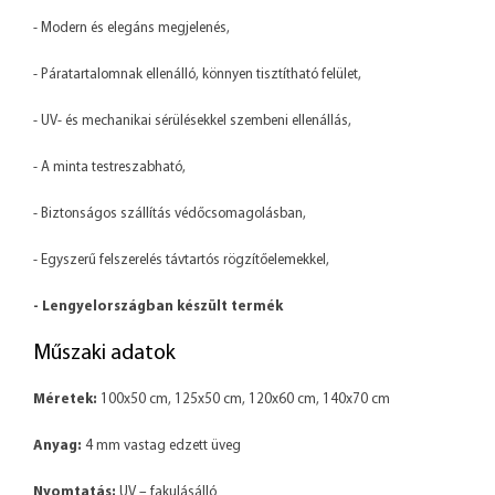
- Modern és elegáns megjelenés,
- Páratartalomnak ellenálló, könnyen tisztítható felület,
- UV- és mechanikai sérülésekkel szembeni ellenállás,
- A minta testreszabható,
- Biztonságos szállítás védőcsomagolásban,
- Egyszerű felszerelés távtartós rögzítőelemekkel,
- Lengyelországban készült termék
Műszaki adatok
Méretek:
100x50 cm, 125x50 cm, 120x60 cm, 140x70 cm
Anyag:
4 mm vastag edzett üveg
Nyomtatás:
UV – fakulásálló