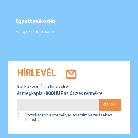
Együttműködés
Legyen forgalmazó
●
HÍRLEVÉL
Iratkozzon fel a hírlevélre
és megkapja
-800HUF
az összes termékre
KÜLDÉS
Hozzájárulok a személyes adataim kezeléséhez
Tulup.hu