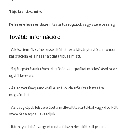
Tájolás:
vízszintes
Felszerelési rendszer:
távtartós rögzítők vagy szerelőszalag
További információk:
- A kész termék színei kissé eltérhetnek a látványtervtől a monitor
kalibrációja és a használt tinta típusa miatt.
- Saját gyártásunk révén lehetőség van grafikai módosításokra az
ügyfél kérésére.
- Az edzett üveg rendkívül ellenálló, de erős ütés hatására
megsérülhet.
- Az üvegképek felszerelését a mellékelt távtartókkal vagy dedikált
szerelőszalaggal javasoljuk.
- Bármilyen hibát vagy eltérést a felszerelés előtt kell jelezni.