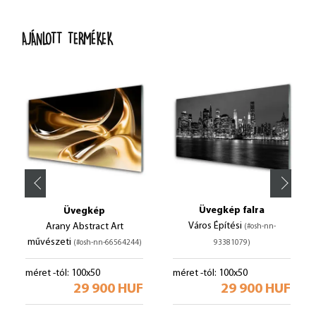
AJÁNLOTT TERMÉKEK
Üvegkép falra
Üvegkép
Város Építési
Arany Abstract Art
(#osh-nn-
művészeti
(#osh-nn-66564244)
93381079)
méret -tól: 100x50
méret -tól: 100x50
29 900 HUF
29 900 HUF