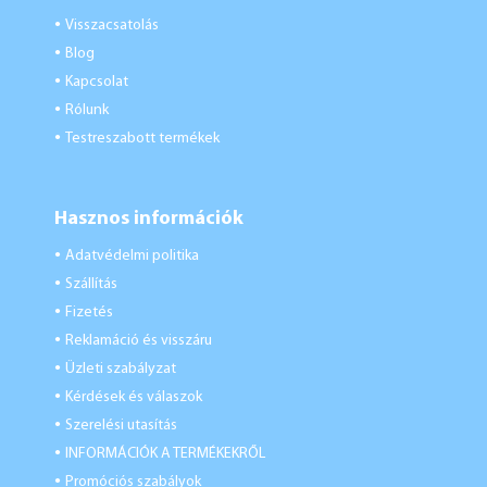
Visszacsatolás
●
Blog
●
Kapcsolat
●
Rólunk
●
Testreszabott termékek
●
Hasznos információk
Adatvédelmi politika
●
Szállítás
●
Fizetés
●
Reklamáció és visszáru
●
Üzleti szabályzat
●
Kérdések és válaszok
●
Szerelési utasítás
●
INFORMÁCIÓK A TERMÉKEKRŐL
●
Promóciós szabályok
●