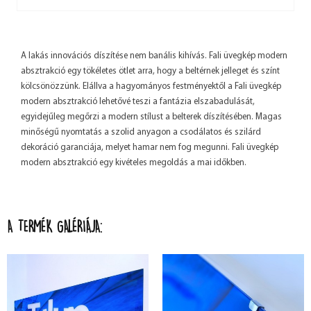
A lakás innovációs díszítése nem banális kihívás. Fali üvegkép modern
absztrakció egy tökéletes ötlet arra, hogy a beltérnek jelleget és színt
kölcsönözzünk. Elállva a hagyományos festményektől a Fali üvegkép
modern absztrakció lehetővé teszi a fantázia elszabadulását,
egyidejűleg megőrzi a modern stílust a belterek díszítésében. Magas
minőségű nyomtatás a szolid anyagon a csodálatos és szilárd
dekoráció garanciája, melyet hamar nem fog megunni. Fali üvegkép
modern absztrakció egy kivételes megoldás a mai időkben.
A TERMÉK GALÉRIÁJA: