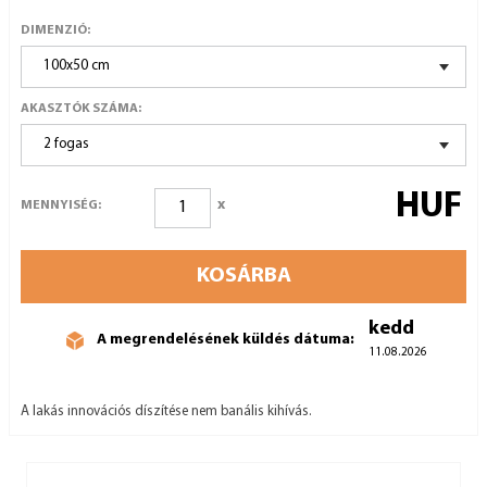
DIMENZIÓ:
100x50 cm
AKASZTÓK SZÁMA:
2 fogas
HUF
x
MENNYISÉG:
KOSÁRBA
kedd
A megrendelésének küldés dátuma:
11.08.2026
A lakás innovációs díszítése nem banális kihívás.