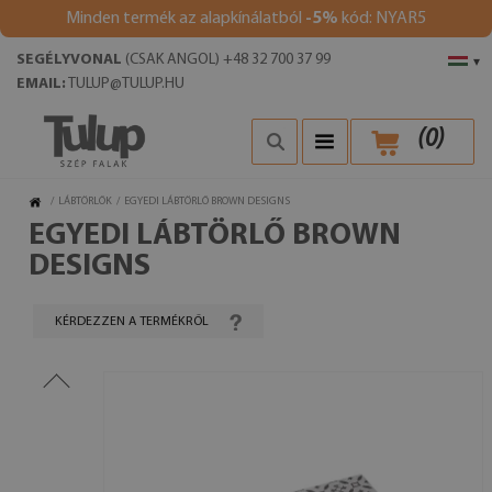
Minden termék az alapkínálatból
-5%
kód: NYAR5
SEGÉLYVONAL
(CSAK ANGOL) +48 32 700 37 99
▾
EMAIL:
TULUP@TULUP.HU
(
0
)
/
LÁBTÖRLŐK
/
EGYEDI LÁBTÖRLŐ BROWN DESIGNS
EGYEDI LÁBTÖRLŐ BROWN
DESIGNS
KÉRDEZZEN A TERMÉKRŐL