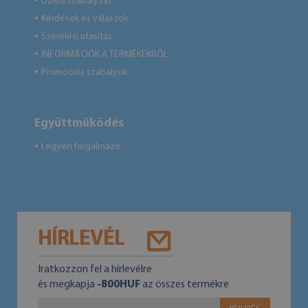
Üzleti szabályzat
●
Kérdések és válaszok
●
Szerelési utasítás
●
INFORMÁCIÓK A TERMÉKEKRŐL
●
Promóciós szabályok
●
Együttműködés
Legyen forgalmazó
●
HÍRLEVÉL
Iratkozzon fel a hírlevélre
és megkapja
-800HUF
az összes termékre