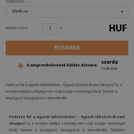
DIMENZIÓ:
60x40 cm
HUF
x
MENNYISÉG:
KOSÁRBA
szerda
A megrendelésének küldés dátuma:
12.08.2026
Fedezze fel a egyedi lábtörlőnket – Egyedi lábtörlő Brown designs! Ez a
modern belépő szőnyeg nem csak magas minőséget kínál, hanem a
lenyűgöző designjával is kiemelkedik.
Fedezze fel a egyedi lábtörlőnket – Egyedi lábtörlő Brown
designs!
Ez a modern belépő szőnyeg nem csak magas minőséget
kínál, hanem a lenyűgöző designjával is kiemelkedik. Tökéletes