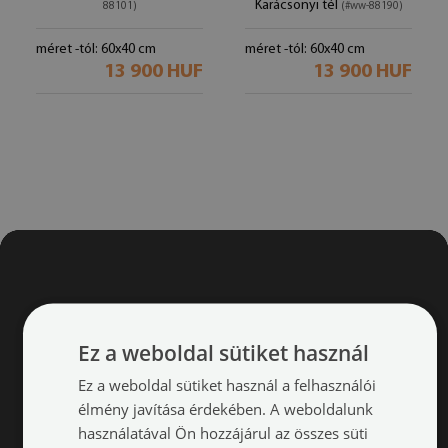
Karácsonyi tél
88101)
(#ww-88190)
méret -tól: 60x40 cm
méret -tól: 60x40 cm
13 900 HUF
13 900 HUF
Ez a weboldal sütiket használ
Ez a weboldal sütiket használ a felhasználói
élmény javítása érdekében. A weboldalunk
használatával Ön hozzájárul az összes süti