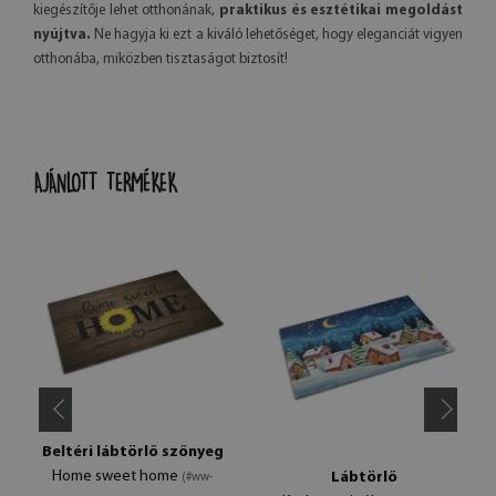
kiegészítője lehet otthonának,
praktikus és esztétikai megoldást
nyújtva.
Ne hagyja ki ezt a kiváló lehetőséget, hogy eleganciát vigyen
otthonába, miközben tisztaságot biztosít!
AJÁNLOTT TERMÉKEK
Beltéri lábtörlő szőnyeg
Home sweet home
Lábtörlő
(#ww-