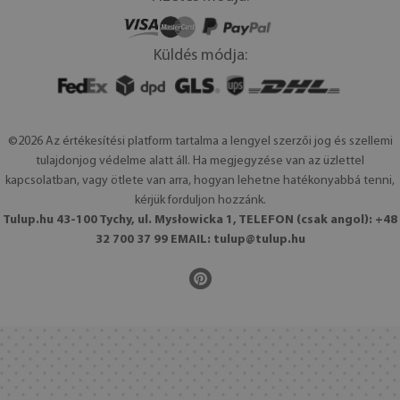
Küldés módja:
©2026 Az értékesítési platform tartalma a lengyel szerzői jog és szellemi
tulajdonjog védelme alatt áll. Ha megjegyzése van az üzlettel
kapcsolatban, vagy ötlete van arra, hogyan lehetne hatékonyabbá tenni,
kérjük forduljon hozzánk.
Tulup.hu 43-100 Tychy, ul. Mysłowicka 1, TELEFON (csak angol): +48
32 700 37 99 EMAIL:
tulup@tulup.hu