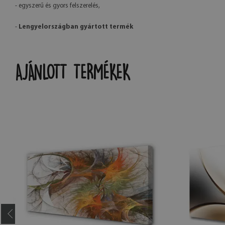
- egyszerű és gyors felszerelés,
-
Lengyelországban gyártott termék
AJÁNLOTT TERMÉKEK