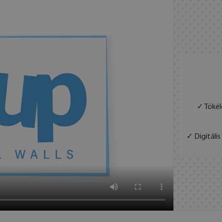
✓ Tökél
✓ Digitáli