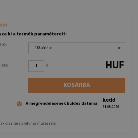
lés:
sza ki a termék paramétereit:
ZIÓ:
100x50 cm
HUF
x
ISÉG:
KOSÁRBA
kedd
A megrendelésének küldés dátuma:
11.08.2026
lak díszítése a kitűnés művészete.