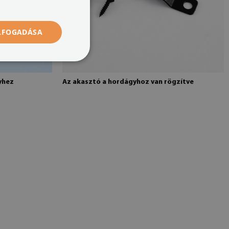
ELFOGADÁSA
yhez
Az akasztó a hordágyhoz van rögzítve