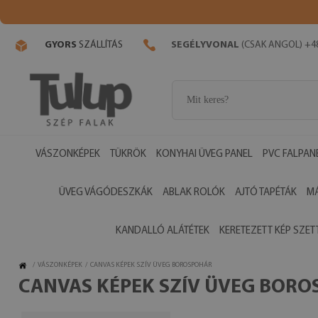
GYORS
SZÁLLÍTÁS
SEGÉLYVONAL
(CSAK ANGOL) +48
VÁSZONKÉPEK
TÜKRÖK
KONYHAI ÜVEG PANEL
PVC FALPAN
ÜVEG VÁGÓDESZKÁK
ABLAK ROLÓK
AJTÓ TAPÉTÁK
M
KANDALLÓ ALÁTÉTEK
KERETEZETT KÉP SZET
/
VÁSZONKÉPEK
/
CANVAS KÉPEK SZÍV ÜVEG BOROSPOHÁR
CANVAS KÉPEK SZÍV ÜVEG BOR