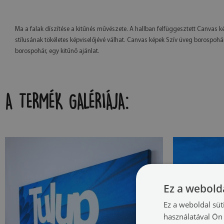
Ma a falak díszítése a kitűnés művészete. A hallban felfüggesztett Canva
stílusának tökéletes képviselőjévé válhat. Canvas képek Szív üveg borospo
borospohár, egy kitűnő ajánlat.
A TERMÉK GALÉRIÁJA:
Ez a webolda
Ez a weboldal süt
használatával Ön 