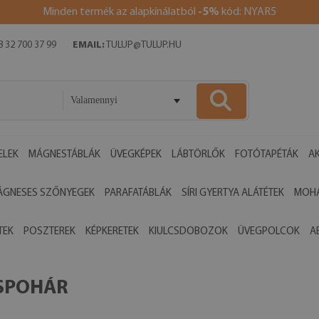
Minden termék az alapkínálatból
-5%
kód: NYAR5
 32 700 37 99
EMAIL:
TULUP@TULUP.HU
Valamennyi
ELEK
MÁGNESTÁBLÁK
ÜVEGKÉPEK
LÁBTÖRLŐK
FOTÓTAPÉTÁK
AK
ÁGNESES SZŐNYEGEK
PARAFATÁBLÁK
SÍRI GYERTYA ALÁTÉTEK
MOHA
TEK
POSZTEREK
KÉPKERETEK
KIULCSDOBOZOK
ÜVEGPOLCOK
A
OSPOHÁR