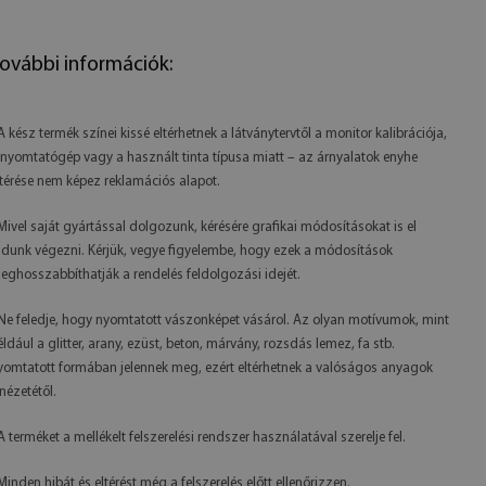
ovábbi információk:
 A kész termék színei kissé eltérhetnek a látványtervtől a monitor kalibrációja,
 nyomtatógép vagy a használt tinta típusa miatt – az árnyalatok enyhe
ltérése nem képez reklamációs alapot.
 Mivel saját gyártással dolgozunk, kérésére grafikai módosításokat is el
udunk végezni. Kérjük, vegye figyelembe, hogy ezek a módosítások
eghosszabbíthatják a rendelés feldolgozási idejét.
 Ne feledje, hogy nyomtatott vászonképet vásárol. Az olyan motívumok, mint
éldául a glitter, arany, ezüst, beton, márvány, rozsdás lemez, fa stb.
yomtatott formában jelennek meg, ezért eltérhetnek a valóságos anyagok
inézetétől.
 A terméket a mellékelt felszerelési rendszer használatával szerelje fel.
 Minden hibát és eltérést még a felszerelés előtt ellenőrizzen.