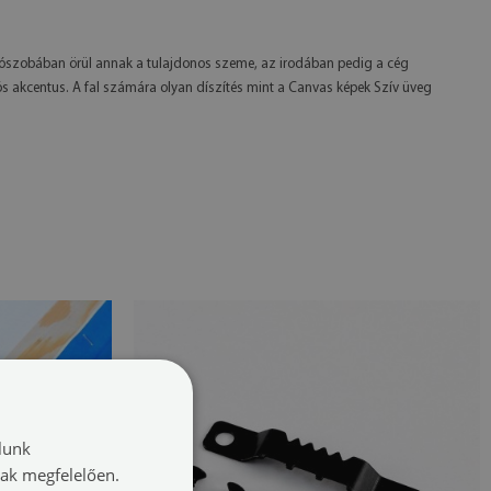
álószobában örül annak a tulajdonos szeme, az irodában pedig a cég
s akcentus. A fal számára olyan díszítés mint a Canvas képek Szív üveg
lunk
nak megfelelően.