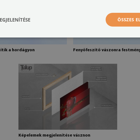
EGJELENÍTÉSE
ÖSSZES 
rítik a hordágyon
Fenyőfeszítő vászonra festmén
Képelemek megjelenítése vásznon