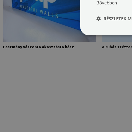
Bővebben
RÉSZLETEK M
Festmény vászonra akasztásra kész
A ruhát szétte