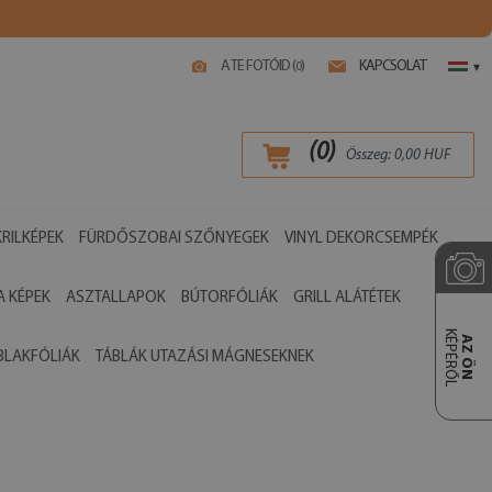
A TE FOTÓID (
)
KAPCSOLAT
0
▾
(
0
)
Összeg:
0,00
HUF
RILKÉPEK
FÜRDŐSZOBAI SZŐNYEGEK
VINYL DEKORCSEMPÉK
 KÉPEK
ASZTALLAPOK
BÚTORFÓLIÁK
GRILL ALÁTÉTEK
KÉPÉRŐL
AZ ÖN
BLAKFÓLIÁK
TÁBLÁK UTAZÁSI MÁGNESEKNEK