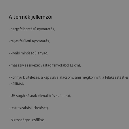
A termék jellemzői
- nagy felbontású nyomtatás,
- teljes felületű nyomtatás,
- kiváló minőségű anyag,
- masszív szerkezet vastag fenyőfából (2 cm),
- könnyű kivitelezés, a kép súlya alacsony, ami megkönnyíti a felakasztást és
szállítást,
- UV-sugárzásnak ellenálló és színtartó,
- testreszabási lehetőség,
- biztonságos szállítás,