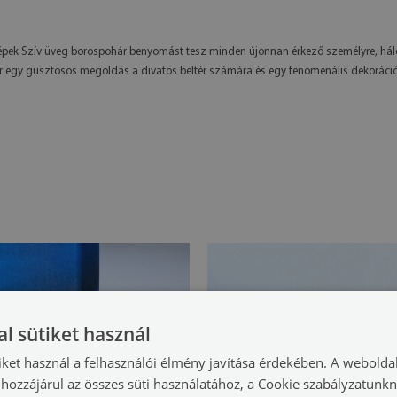
s képek Szív üveg borospohár benyomást tesz minden újonnan érkező személyre, h
hár egy gusztosos megoldás a divatos beltér számára és egy fenomenális dekoráció
l sütiket használ
iket használ a felhasználói élmény javítása érdekében. A webolda
hozzájárul az összes süti használatához, a Cookie szabályzatunk