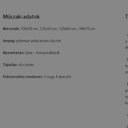
Műszaki adatok
T
Méretek:
100x50 cm, 125x50 cm, 120x60 cm, 140x70 cm
-
Anyag:
prémium polycanvas vászon
a
e
Nyomtatás:
latex – környezetbarát
-
Tájolás:
vízszintes
t
m
Felszerelési rendszer:
2 vagy 4 akasztó
-
p
n
k
-
-