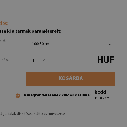
lés:
sza ki a termék paramétereit:
ZIÓ:
100x50 cm
HUF
x
ISÉG:
KOSÁRBA
kedd
A megrendelésének küldés dátuma:
11.08.2026
g a falak díszítése az áttörés művészete.