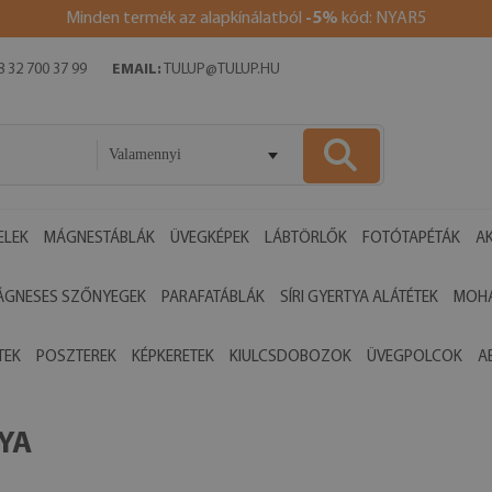
Minden termék az alapkínálatból
-5%
kód: NYAR5
 32 700 37 99
EMAIL:
TULUP@TULUP.HU
Valamennyi
ELEK
MÁGNESTÁBLÁK
ÜVEGKÉPEK
LÁBTÖRLŐK
FOTÓTAPÉTÁK
AK
ÁGNESES SZŐNYEGEK
PARAFATÁBLÁK
SÍRI GYERTYA ALÁTÉTEK
MOHA
TEK
POSZTEREK
KÉPKERETEK
KIULCSDOBOZOK
ÜVEGPOLCOK
A
YA