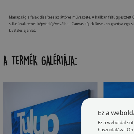
Manapság a falak díszítése az áttörés művészete. A hallban felfüggesztet
stílusának remek képviselőjévé válhat. Canvas képek Rose szív gyertya egy s
kivételes ajánlat.
A TERMÉK GALÉRIÁJA:
Ez a webolda
Ez a weboldal süt
használatával Ön 