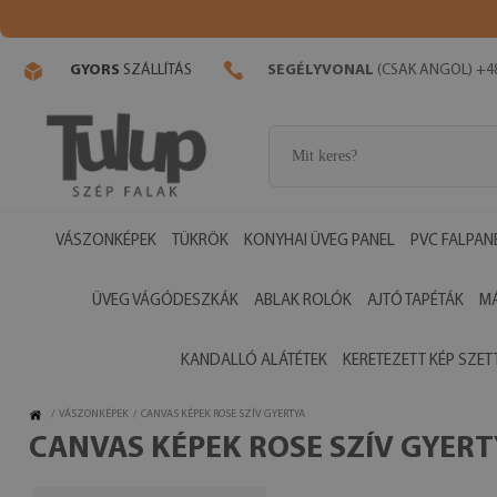
GYORS
SZÁLLÍTÁS
SEGÉLYVONAL
(CSAK ANGOL) +48
VÁSZONKÉPEK
TÜKRÖK
KONYHAI ÜVEG PANEL
PVC FALPAN
ÜVEG VÁGÓDESZKÁK
ABLAK ROLÓK
AJTÓ TAPÉTÁK
M
KANDALLÓ ALÁTÉTEK
KERETEZETT KÉP SZET
/
VÁSZONKÉPEK
/
CANVAS KÉPEK ROSE SZÍV GYERTYA
CANVAS KÉPEK ROSE SZÍV GYERT