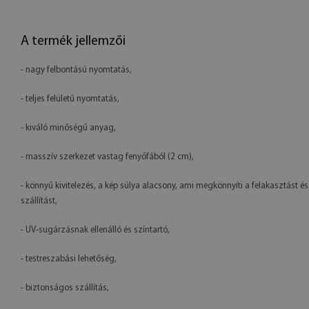
A termék jellemzői
- nagy felbontású nyomtatás,
- teljes felületű nyomtatás,
- kiváló minőségű anyag,
- masszív szerkezet vastag fenyőfából (2 cm),
- könnyű kivitelezés, a kép súlya alacsony, ami megkönnyíti a felakasztást és
szállítást,
- UV-sugárzásnak ellenálló és színtartó,
- testreszabási lehetőség,
- biztonságos szállítás,