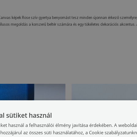
t Canvas képek Rose szív gyertya benyomást tesz minden újonnan érkező személyr
tílusos megoldás a korszerű beltér számára és egy tökéletes dekorációs akcentus. 
l sütiket használ
iket használ a felhasználói élmény javítása érdekében. A webolda
hozzájárul az összes süti használatához, a Cookie szabályzatunk