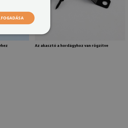
ELFOGADÁSA
yhez
Az akasztó a hordágyhoz van rögzítve