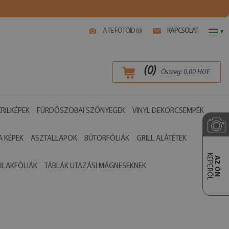
A TE FOTÓID (
)
KAPCSOLAT
0
▾
(
0
)
Összeg:
0,00
HUF
RILKÉPEK
FÜRDŐSZOBAI SZŐNYEGEK
VINYL DEKORCSEMPÉK
 KÉPEK
ASZTALLAPOK
BÚTORFÓLIÁK
GRILL ALÁTÉTEK
KÉPÉRŐL
AZ ÖN
BLAKFÓLIÁK
TÁBLÁK UTAZÁSI MÁGNESEKNEK