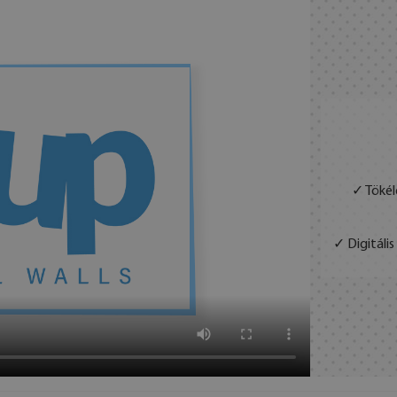
✓ Tökél
✓ Digitáli