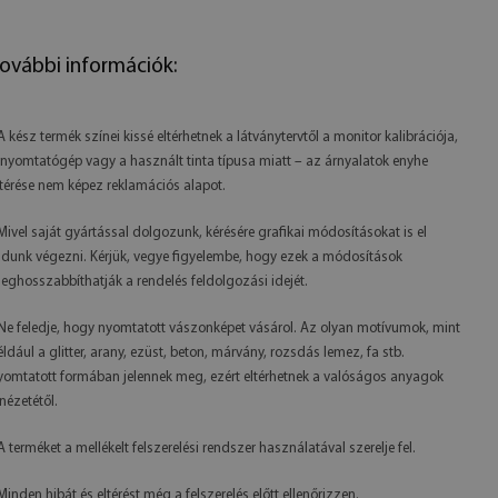
ovábbi információk:
 A kész termék színei kissé eltérhetnek a látványtervtől a monitor kalibrációja,
 nyomtatógép vagy a használt tinta típusa miatt – az árnyalatok enyhe
ltérése nem képez reklamációs alapot.
 Mivel saját gyártással dolgozunk, kérésére grafikai módosításokat is el
udunk végezni. Kérjük, vegye figyelembe, hogy ezek a módosítások
eghosszabbíthatják a rendelés feldolgozási idejét.
 Ne feledje, hogy nyomtatott vászonképet vásárol. Az olyan motívumok, mint
éldául a glitter, arany, ezüst, beton, márvány, rozsdás lemez, fa stb.
yomtatott formában jelennek meg, ezért eltérhetnek a valóságos anyagok
inézetétől.
 A terméket a mellékelt felszerelési rendszer használatával szerelje fel.
 Minden hibát és eltérést még a felszerelés előtt ellenőrizzen.