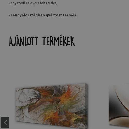
- egyszerű és gyors felszerelés,
-
Lengyelországban gyártott termék
AJÁNLOTT TERMÉKEK