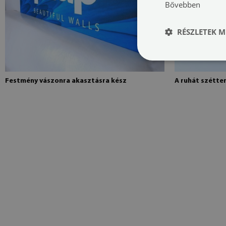
Bővebben
RÉSZLETEK M
Festmény vászonra akasztásra kész
A ruhát szétte