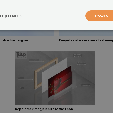
EGJELENÍTÉSE
ÖSSZES 
rítik a hordágyon
Fenyőfeszítő vászonra festmén
Képelemek megjelenítése vásznon