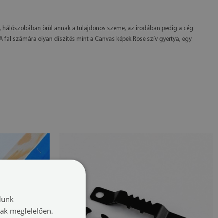
e, hálószobában örül annak a tulajdonos szeme, az irodában pedig a cég
A fal számára olyan díszítés mint a Canvas képek Rose szív gyertya, egy
lunk
nak megfelelően.