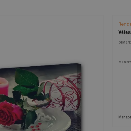
Rende
Válas
DIMEN
MENNY
Manapsá