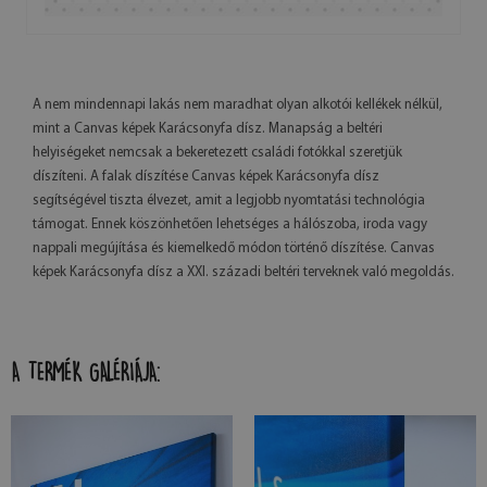
A nem mindennapi lakás nem maradhat olyan alkotói kellékek nélkül,
mint a Canvas képek Karácsonyfa dísz. Manapság a beltéri
helyiségeket nemcsak a bekeretezett családi fotókkal szeretjük
díszíteni. A falak díszítése Canvas képek Karácsonyfa dísz
segítségével tiszta élvezet, amit a legjobb nyomtatási technológia
támogat. Ennek köszönhetően lehetséges a hálószoba, iroda vagy
nappali megújítása és kiemelkedő módon történő díszítése. Canvas
képek Karácsonyfa dísz a XXI. századi beltéri terveknek való megoldás.
A TERMÉK GALÉRIÁJA: