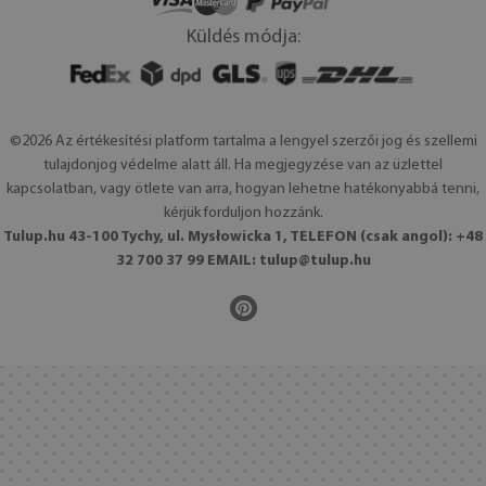
Küldés módja:
©2026 Az értékesítési platform tartalma a lengyel szerzői jog és szellemi
tulajdonjog védelme alatt áll. Ha megjegyzése van az üzlettel
kapcsolatban, vagy ötlete van arra, hogyan lehetne hatékonyabbá tenni,
kérjük forduljon hozzánk.
Tulup.hu 43-100 Tychy, ul. Mysłowicka 1, TELEFON (csak angol): +48
32 700 37 99 EMAIL:
tulup@tulup.hu