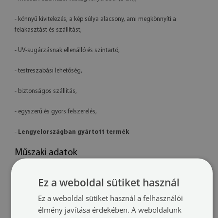
- könnyű kivitelezés, a kép súlya alacsony, ami megkönnyíti a
felakasztást és szállítást,
- UV-sugárzásnak ellenálló és színtartó,
- testreszabási lehetőség,
- biztonságos szállítás,
- egyszerű és gyors felszerelés,
-
Lengyelországban gyártott termék
Műszaki adatok
Méretek:
100x50 cm, 125x50 cm, 120x60 cm, 140x70 cm
Ez a weboldal sütiket használ
Anyag:
prémium polycanvas vászon
Ez a weboldal sütiket használ a felhasználói
élmény javítása érdekében. A weboldalunk
Nyomtatás:
latex – környezetbarát