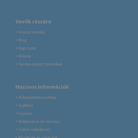
Vevők részére
Visszacsatolás
●
Blog
●
Kapcsolat
●
Rólunk
●
Testreszabott termékek
●
Hasznos információk
Adatvédelmi politika
●
Szállítás
●
Fizetés
●
Reklamáció és visszáru
●
Üzleti szabályzat
●
Kérdések és válaszok
●