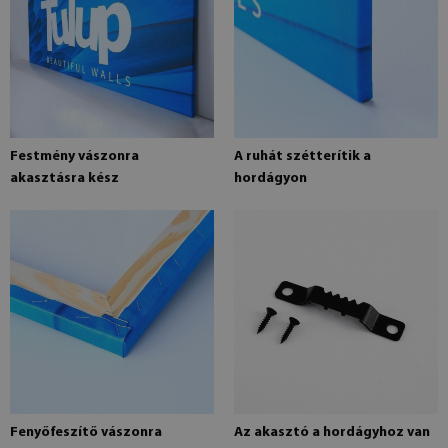
Festmény vászonra
A ruhát szétterítik a
akasztásra kész
hordágyon
Fenyőfeszítő vászonra
Az akasztó a hordágyhoz van