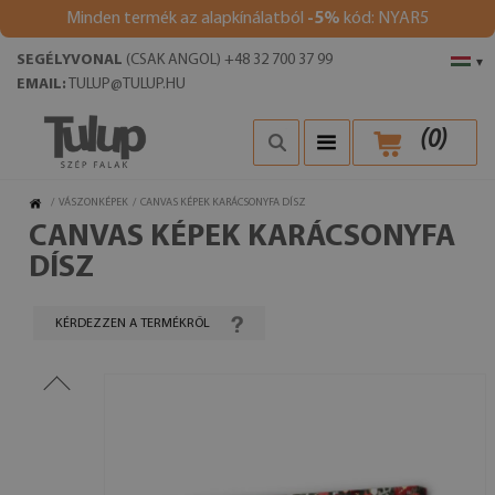
Minden termék az alapkínálatból
-5%
kód: NYAR5
SEGÉLYVONAL
(CSAK ANGOL) +48 32 700 37 99
▾
EMAIL:
TULUP@TULUP.HU
(
0
)
/
VÁSZONKÉPEK
/
CANVAS KÉPEK KARÁCSONYFA DÍSZ
CANVAS KÉPEK KARÁCSONYFA
DÍSZ
KÉRDEZZEN A TERMÉKRŐL