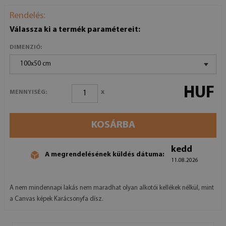
Rendelés:
Válassza ki a termék paramétereit:
DIMENZIÓ:
100x50 cm
HUF
x
MENNYISÉG:
KOSÁRBA
kedd
A megrendelésének küldés dátuma:
11.08.2026
A nem mindennapi lakás nem maradhat olyan alkotói kellékek nélkül, mint
a Canvas képek Karácsonyfa dísz.