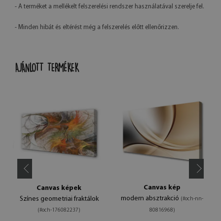
- A terméket a mellékelt felszerelési rendszer használatával szerelje fel.
- Minden hibát és eltérést még a felszerelés előtt ellenőrizzen.
AJÁNLOTT TERMÉKEK
Canvas kép
Canvas képek
modern absztrakció
Színes geometriai fraktálok
(#och-nn-
(#och-176082237)
80816968)