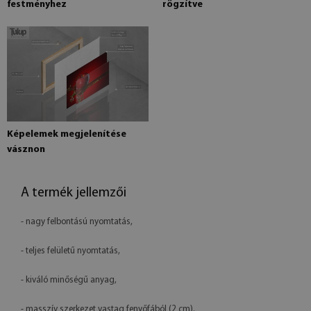
festményhez
rögzítve
Képelemek megjelenítése
vásznon
A termék jellemzői
- nagy felbontású nyomtatás,
- teljes felületű nyomtatás,
- kiváló minőségű anyag,
- masszív szerkezet vastag fenyőfából (2 cm),