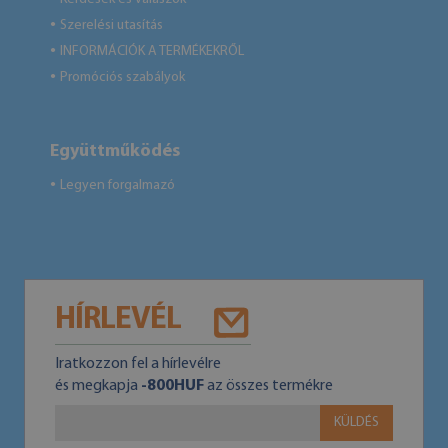
Szerelési utasítás
●
INFORMÁCIÓK A TERMÉKEKRŐL
●
Promóciós szabályok
●
Együttműködés
Legyen forgalmazó
●
HÍRLEVÉL
Iratkozzon fel a hírlevélre
és megkapja
-800HUF
az összes termékre
KÜLDÉS