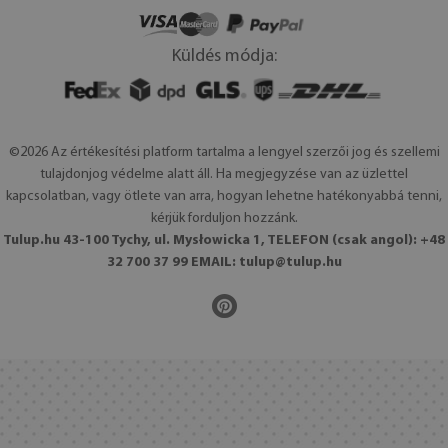
Küldés módja:
©2026 Az értékesítési platform tartalma a lengyel szerzői jog és szellemi
tulajdonjog védelme alatt áll. Ha megjegyzése van az üzlettel
kapcsolatban, vagy ötlete van arra, hogyan lehetne hatékonyabbá tenni,
kérjük forduljon hozzánk.
Tulup.hu 43-100 Tychy, ul. Mysłowicka 1, TELEFON (csak angol): +48
32 700 37 99 EMAIL:
tulup@tulup.hu