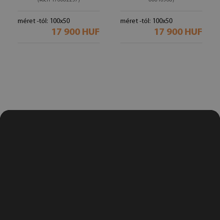
(#och-176082237)
80816968)
méret -tól: 100x50
méret -tól: 100x50
17 900 HUF
17 900 HUF