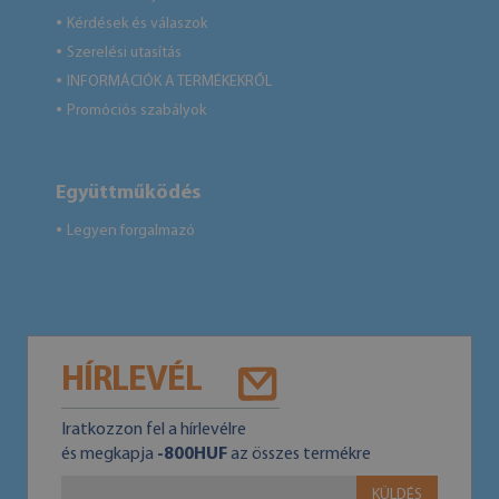
Kérdések és válaszok
●
Szerelési utasítás
●
INFORMÁCIÓK A TERMÉKEKRŐL
●
Promóciós szabályok
●
Együttműködés
Legyen forgalmazó
●
HÍRLEVÉL
Iratkozzon fel a hírlevélre
és megkapja
-800HUF
az összes termékre
KÜLDÉS