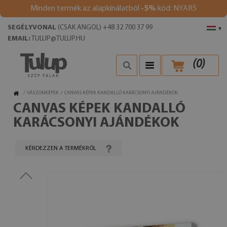
Minden termék az alapkínálatból
-5%
kód: NYAR5
SEGÉLYVONAL
(CSAK ANGOL) +48 32 700 37 99
▾
EMAIL:
TULUP@TULUP.HU
(
0
)
/
VÁSZONKÉPEK
/
CANVAS KÉPEK KANDALLÓ KARÁCSONYI AJÁNDÉKOK
CANVAS KÉPEK KANDALLÓ
KARÁCSONYI AJÁNDÉKOK
KÉRDEZZEN A TERMÉKRŐL