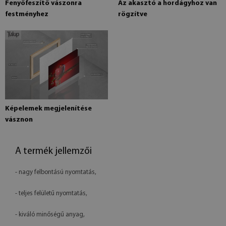
Fenyőfeszítő vászonra
Az akasztó a hordágyhoz van
festményhez
rögzítve
Képelemek megjelenítése
vásznon
A termék jellemzői
- nagy felbontású nyomtatás,
- teljes felületű nyomtatás,
- kiváló minőségű anyag,