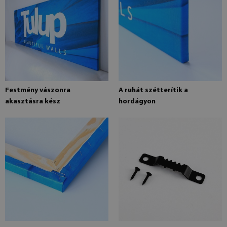
Festmény vászonra
A ruhát szétterítik a
akasztásra kész
hordágyon