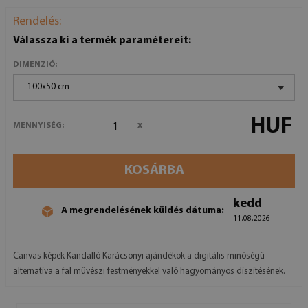
Rendelés:
Válassza ki a termék paramétereit:
DIMENZIÓ:
100x50 cm
HUF
x
MENNYISÉG:
KOSÁRBA
kedd
A megrendelésének küldés dátuma:
11.08.2026
Canvas képek Kandalló Karácsonyi ajándékok a digitális minőségű
alternatíva a fal művészi festményekkel való hagyományos díszítésének.