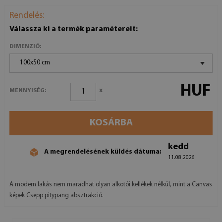
Rendelés:
Válassza ki a termék paramétereit:
DIMENZIÓ:
100x50 cm
HUF
x
MENNYISÉG:
KOSÁRBA
kedd
A megrendelésének küldés dátuma:
11.08.2026
A modern lakás nem maradhat olyan alkotói kellékek nélkül, mint a Canvas
képek Csepp pitypang absztrakció.