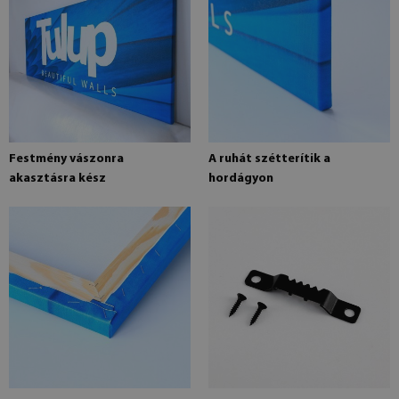
Festmény vászonra
A ruhát szétterítik a
akasztásra kész
hordágyon