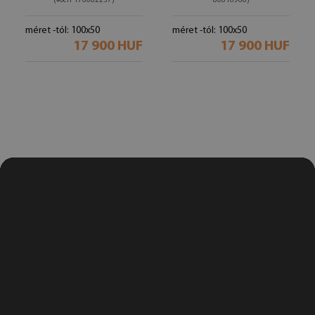
(#och-176082237)
80816968)
méret -tól: 100x50
méret -tól: 100x50
17 900 HUF
17 900 HUF