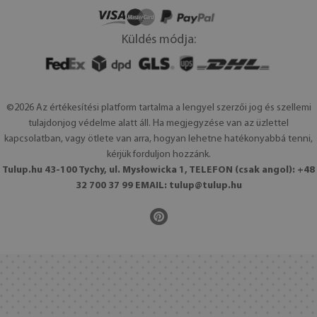
Küldés módja:
©2026 Az értékesítési platform tartalma a lengyel szerzői jog és szellemi
tulajdonjog védelme alatt áll. Ha megjegyzése van az üzlettel
kapcsolatban, vagy ötlete van arra, hogyan lehetne hatékonyabbá tenni,
kérjük forduljon hozzánk.
Tulup.hu 43-100 Tychy, ul. Mysłowicka 1, TELEFON (csak angol): +48
32 700 37 99 EMAIL:
tulup@tulup.hu