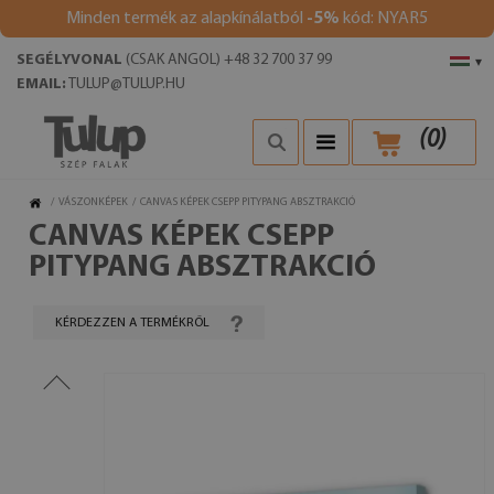
Minden termék az alapkínálatból
-5%
kód: NYAR5
SEGÉLYVONAL
(CSAK ANGOL) +48 32 700 37 99
▾
EMAIL:
TULUP@TULUP.HU
(
0
)
/
VÁSZONKÉPEK
/
CANVAS KÉPEK CSEPP PITYPANG ABSZTRAKCIÓ
CANVAS KÉPEK CSEPP
PITYPANG ABSZTRAKCIÓ
KÉRDEZZEN A TERMÉKRŐL