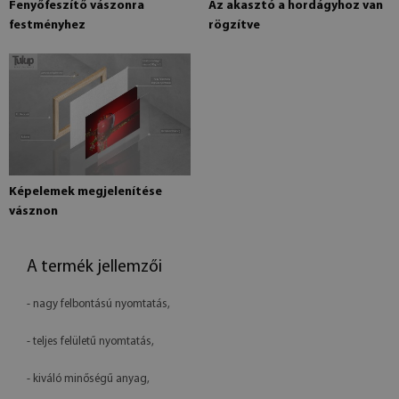
Fenyőfeszítő vászonra
Az akasztó a hordágyhoz van
festményhez
rögzítve
Képelemek megjelenítése
vásznon
A termék jellemzői
- nagy felbontású nyomtatás,
- teljes felületű nyomtatás,
- kiváló minőségű anyag,