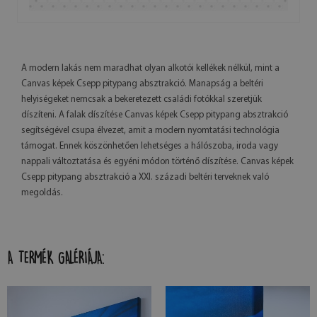
A modern lakás nem maradhat olyan alkotói kellékek nélkül, mint a
Canvas képek Csepp pitypang absztrakció. Manapság a beltéri
helyiségeket nemcsak a bekeretezett családi fotókkal szeretjük
díszíteni. A falak díszítése Canvas képek Csepp pitypang absztrakció
segítségével csupa élvezet, amit a modern nyomtatási technológia
támogat. Ennek köszönhetően lehetséges a hálószoba, iroda vagy
nappali változtatása és egyéni módon történő díszítése. Canvas képek
Csepp pitypang absztrakció a XXI. századi beltéri terveknek való
megoldás.
A TERMÉK GALÉRIÁJA: