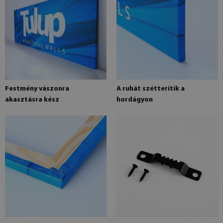
Festmény vászonra
A ruhát szétterítik a
akasztásra kész
hordágyon