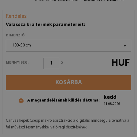
VÁSZONKÉPEK - ABSZTRAKCIÓ
VÁSZONKÉPEK - TERMÉSZET
Rendelés:
Válassza ki a termék paramétereit:
DIMENZIÓ:
100x50 cm
HUF
x
MENNYISÉG:
KOSÁRBA
kedd
A megrendelésének küldés dátuma:
11.08.2026
Canvas képek Csepp makro absztrakció a digitális minőségű alternatíva a
fal művészi festményekkel való régi díszítésének.