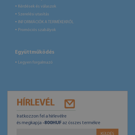
Kérdések és válaszok
●
Szerelési utasítás
●
INFORMÁCIÓK A TERMÉKEKRŐL
●
Promóciós szabályok
●
Együttműködés
Legyen forgalmazó
●
HÍRLEVÉL
Iratkozzon fel a hírlevélre
és megkapja
-800HUF
az összes termékre
KÜLDÉS