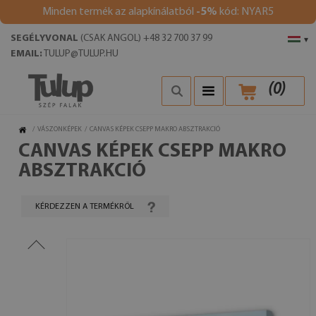
Minden termék az alapkínálatból
-5%
kód: NYAR5
SEGÉLYVONAL
(CSAK ANGOL) +48 32 700 37 99
▾
EMAIL:
TULUP@TULUP.HU
(
0
)
/
VÁSZONKÉPEK
/
CANVAS KÉPEK CSEPP MAKRO ABSZTRAKCIÓ
CANVAS KÉPEK CSEPP MAKRO
ABSZTRAKCIÓ
KÉRDEZZEN A TERMÉKRŐL