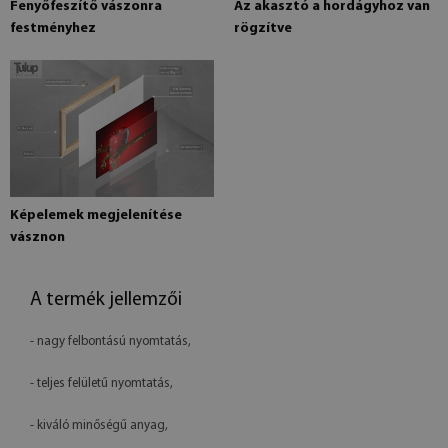
Fenyőfeszítő vászonra
Az akasztó a hordágyhoz van
festményhez
rögzítve
Képelemek megjelenítése
vásznon
A termék jellemzői
- nagy felbontású nyomtatás,
- teljes felületű nyomtatás,
- kiváló minőségű anyag,