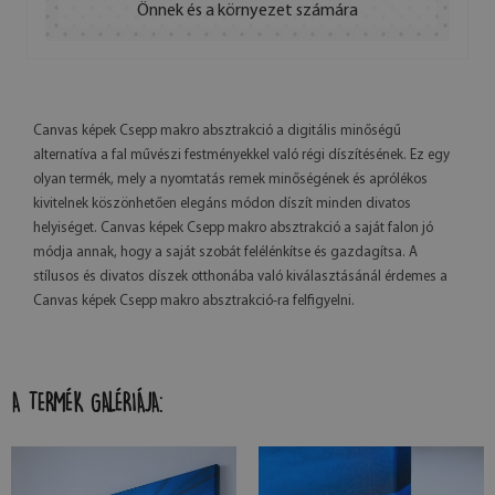
Önnek és a környezet számára
Canvas képek Csepp makro absztrakció a digitális minőségű
alternatíva a fal művészi festményekkel való régi díszítésének. Ez egy
olyan termék, mely a nyomtatás remek minőségének és aprólékos
kivitelnek köszönhetően elegáns módon díszít minden divatos
helyiséget. Canvas képek Csepp makro absztrakció a saját falon jó
módja annak, hogy a saját szobát felélénkítse és gazdagítsa. A
stílusos és divatos díszek otthonába való kiválasztásánál érdemes a
Canvas képek Csepp makro absztrakció-ra felfigyelni.
A TERMÉK GALÉRIÁJA: