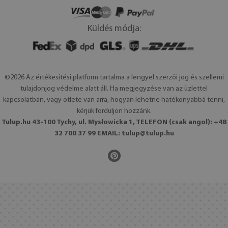
Küldés módja:
©2026 Az értékesítési platform tartalma a lengyel szerzői jog és szellemi
tulajdonjog védelme alatt áll. Ha megjegyzése van az üzlettel
kapcsolatban, vagy ötlete van arra, hogyan lehetne hatékonyabbá tenni,
kérjük forduljon hozzánk.
Tulup.hu 43-100 Tychy, ul. Mysłowicka 1, TELEFON (csak angol): +48
32 700 37 99 EMAIL:
tulup@tulup.hu