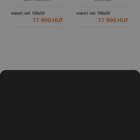
(#och-176082237)
80816968)
méret -tól: 100x50
méret -tól: 100x50
17 900 HUF
17 900 HUF