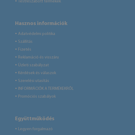
Testreszabott termékek
●
Hasznos információk
Adatvédelmi politika
●
Szállítás
●
Fizetés
●
Reklamáció és visszáru
●
Üzleti szabályzat
●
Kérdések és válaszok
●
Szerelési utasítás
●
INFORMÁCIÓK A TERMÉKEKRŐL
●
Promóciós szabályok
●
Együttműködés
Legyen forgalmazó
●