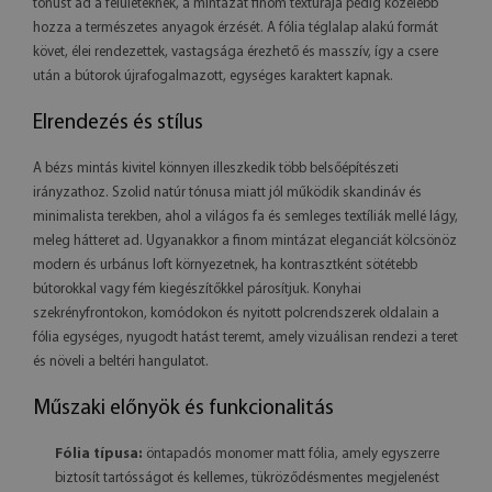
tónust ad a felületeknek, a mintázat finom textúrája pedig közelebb
hozza a természetes anyagok érzését. A fólia téglalap alakú formát
követ, élei rendezettek, vastagsága érezhető és masszív, így a csere
után a bútorok újrafogalmazott, egységes karaktert kapnak.
Elrendezés és stílus
A bézs mintás kivitel könnyen illeszkedik több belsőépítészeti
irányzathoz. Szolid natúr tónusa miatt jól működik skandináv és
minimalista terekben, ahol a világos fa és semleges textíliák mellé lágy,
meleg hátteret ad. Ugyanakkor a finom mintázat eleganciát kölcsönöz
modern és urbánus loft környezetnek, ha kontrasztként sötétebb
bútorokkal vagy fém kiegészítőkkel párosítjuk. Konyhai
szekrényfrontokon, komódokon és nyitott polcrendszerek oldalain a
fólia egységes, nyugodt hatást teremt, amely vizuálisan rendezi a teret
és növeli a beltéri hangulatot.
Műszaki előnyök és funkcionalitás
Fólia típusa:
öntapadós monomer matt fólia, amely egyszerre
biztosít tartósságot és kellemes, tükröződésmentes megjelenést