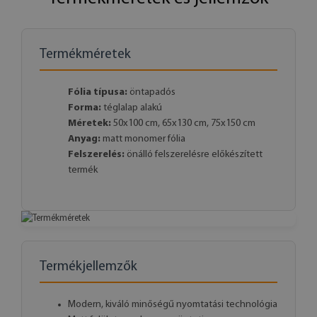
Termékméretek
Fólia típusa:
öntapadós
Forma:
téglalap alakú
Méretek:
50x100 cm, 65x130 cm, 75x150 cm
Anyag:
matt monomer fólia
Felszerelés:
önálló felszerelésre előkészített
termék
Termékjellemzők
Modern, kiváló minőségű nyomtatási technológia