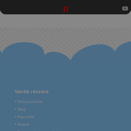
Vevők részére
Visszacsatolás
●
Blog
●
Kapcsolat
●
Rólunk
●