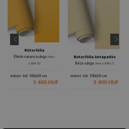
Bútorfólia
Élénk narancssárga
Bútorfólia öntapadós
(#om-
Bézs-sárga
ccffa81b)
(#om-ccfef6c7)
méret -tól: 100x50 cm
méret -tól: 100x50 cm
5 400 HUF
5 400 HUF