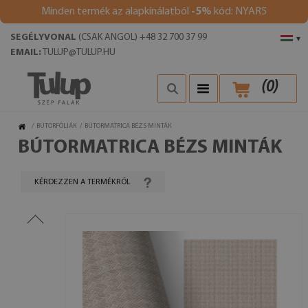
Minden termék az alapkínálatból
-5%
kód: NYAR5
SEGÉLYVONAL
(CSAK ANGOL) +48 32 700 37 99
▾
EMAIL:
TULUP@TULUP.HU
(
0
)
/
BÚTORFÓLIÁK
/
BÚTORMATRICA BÉZS MINTÁK
BÚTORMATRICA BÉZS MINTÁK
KÉRDEZZEN A TERMÉKRŐL