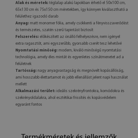
Alak és méretek:
téglalap alakú lapokban érhető el 50x100 cm,
65x130 cm és 75x150 cm méretekben, így könnyen kiválasztható a
felülethez igazodó darab
Anyag:
matt monomer fólia, amely csökkenti a fényvisszaverődést
és természetes, szatén szerű tapintást biztosít
Felszerelés:
előkészített az önálló felhelyezésre, nem igényel
extra ragasztót, ami egyszerűbb, gyorsabb cserét tesz lehetővé
Nyomtatási minőség:
modern, kiváló minőségű nyomtatási
technológia, amely éles mintát és egyenletes színátmenetet ad a
felületnek
Tartósság:
nagy anyagvastagság és megnövelt kopásállóság,
ami hosszabb élettartamot és jobb ellenállást jelent napi használat
mellett
Alkalmazási terület:
ideális szekrényfrontokra, komódokra és
szekrényoldalakra, ahol esztétikai frissítés és kopásvédelem
egyaránt fontos
Termékméretek és jellemzők