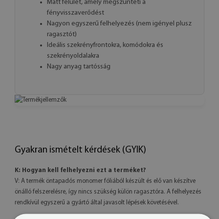
Matt felület, amely megszünteti a
fényvisszaverődést
Nagyon egyszerű felhelyezés (nem igényel plusz
ragasztót)
Ideális szekrényfrontokra, komódokra és
szekrényoldalakra
Nagy anyag tartósság
Gyakran ismételt kérdések (GYIK)
K: Hogyan kell felhelyezni ezt a terméket?
V: A termék öntapadós monomer fóliából készült és elő van készítve
önálló felszerelésre, így nincs szükség külön ragasztóra. A felhelyezés
rendkívül egyszerű a gyártó által javasolt lépések követésével.