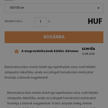
50x100 cm
HUF
x
MENNYISÉG:
KOSÁRBA
szerda
A megrendelésének küldés dátuma:
12.08.2026
Bútormatrica bézs mintás kivitel egy tapinthatóan sima, matt felületű
öntapadós dekorfólia, amely visszafogott homokszínű mintázattal
finomítja a bútorok megjelenését.
Bútormatrica bézs mintás kivitel egy tapinthatóan sima, matt felületű
öntapadós dekorfólia, amely visszafogott homokszínű mintázattal
finomítja a bútorok megjelenését. A bézs árnyalat meleg, krémes