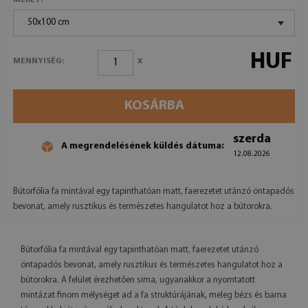
50x100 cm
HUF
x
MENNYISÉG:
KOSÁRBA
szerda
A megrendelésének küldés dátuma:
12.08.2026
Bútorfólia fa mintával egy tapinthatóan matt, faerezetet utánzó öntapadós
bevonat, amely rusztikus és természetes hangulatot hoz a bútorokra.
Bútorfólia fa mintával egy tapinthatóan matt, faerezetet utánzó
öntapadós bevonat, amely rusztikus és természetes hangulatot hoz a
bútorokra. A felület érezhetően sima, ugyanakkor a nyomtatott
mintázat finom mélységet ad a fa struktúrájának, meleg bézs és barna