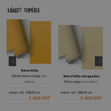
AJÁNLOTT TERMÉKEK
Bútorfólia
Élénk narancssárga
Bútorfólia öntapadós
(#om-
Bézs-sárga
ccffa81b)
(#om-ccfef6c7)
méret -tól: 100x50 cm
méret -tól: 100x50 cm
5 400 HUF
5 400 HUF