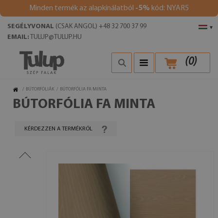
Minden termék az alapkínálatból
-5%
kód: NYAR5
SEGÉLYVONAL
(CSAK ANGOL) +48 32 700 37 99
▾
EMAIL:
TULUP@TULUP.HU
(
0
)
/
BÚTORFÓLIÁK
/
BÚTORFÓLIA FA MINTA
BÚTORFÓLIA FA MINTA
KÉRDEZZEN A TERMÉKRŐL