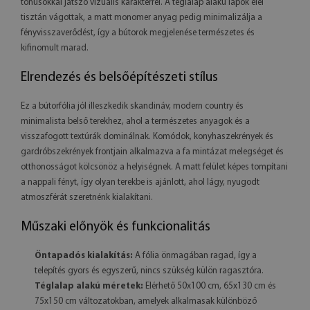
tónusokkal játszó vizuális karakterrel. A téglalap alakú lapok élei
tisztán vágottak, a matt monomer anyag pedig minimalizálja a
fényvisszaverődést, így a bútorok megjelenése természetes és
kifinomult marad.
Elrendezés és belsőépítészeti stílus
Ez a bútorfólia jól illeszkedik skandináv, modern country és
minimalista belső terekhez, ahol a természetes anyagok és a
visszafogott textúrák dominálnak. Komódok, konyhaszekrények és
gardróbszekrények frontjain alkalmazva a fa mintázat melegséget és
otthonosságot kölcsönöz a helyiségnek. A matt felület képes tompítani
a nappali fényt, így olyan terekbe is ajánlott, ahol lágy, nyugodt
atmoszférát szeretnénk kialakítani.
Műszaki előnyök és funkcionalitás
Öntapadós kialakítás:
A fólia önmagában ragad, így a
telepítés gyors és egyszerű, nincs szükség külön ragasztóra.
Téglalap alakú méretek:
Elérhető 50x100 cm, 65x130 cm és
75x150 cm változatokban, amelyek alkalmasak különböző