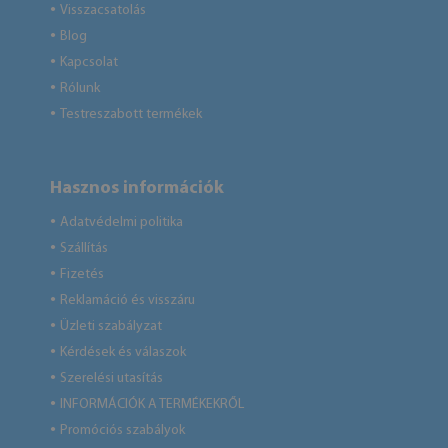
Visszacsatolás
●
Blog
●
Kapcsolat
●
Rólunk
●
Testreszabott termékek
●
Hasznos információk
Adatvédelmi politika
●
Szállítás
●
Fizetés
●
Reklamáció és visszáru
●
Üzleti szabályzat
●
Kérdések és válaszok
●
Szerelési utasítás
●
INFORMÁCIÓK A TERMÉKEKRŐL
●
Promóciós szabályok
●