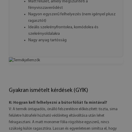
Matt felület, amely megszünteti a
fényvisszaverődést
Nagyon egyszerű felhelyezés (nem igényel plusz
ragasztót)
Ideális szekrényfrontokra, komódokra és
szekrényoldalakra
Nagy anyag tartósság
Gyakran ismételt kérdések (GYIK)
K: Hogyan kell felhelyezni a bútorfóliát fa mintával?
V: A termék öntapadós, önálló felszerelésre előkészített: tiszta, sima
felületre hátrafelé húzható védőréteg eltávolítása után lehet
felragasztani. A matt monomer fólia rögzítése egyszerű, nincs
szükség külön ragasztóra. Lassan és egyenletesen simítsa el, hogy