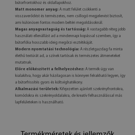
bútorfrontokhoz és oldallapokhoz.
Matt monomer anyag:
A matt felület csökkenti a
visszaverődést és természetes, nem csillogó megjelenést biztosít,
ami különösen fontos modern beltéri megoldásoknál.
Magas anyagvastagság és tartósság:
A vastagabb réteg jobb
használati ellenállást ad a mindennapi kopással szemben, így a
bútorfólia hosszabb ideig megőrzi esztétikáját.
Modern nyomtatási technológia:
A részletgazdag fa minta
élethű textúrát ad, a színek tartósak és természetes átmeneteket
mutatnak.
Előre előkészített a felhelyezéshez:
A termék úgy van
kialakítva, hogy akár házilagosan is könnyen felrakható legyen, így
a bútorfrissítés gyors és költséghatékony.
Alkalmazási területek:
Kifejezetten ajánlott szekrényfrontokra,
komódokra és szekrényoldalakra, de kreatív felhasználással más
lapfelületeken is használható.
Termékméretek és jellemzők