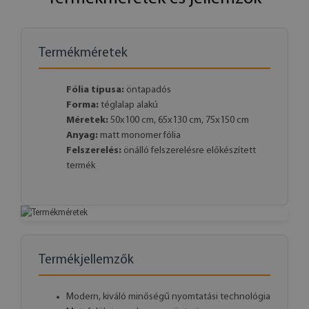
Termékméretek
Fólia típusa:
öntapadós
Forma:
téglalap alakú
Méretek:
50x100 cm, 65x130 cm, 75x150 cm
Anyag:
matt monomer fólia
Felszerelés:
önálló felszerelésre előkészített
termék
Termékjellemzők
Modern, kiváló minőségű nyomtatási technológia