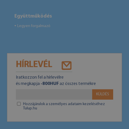
Együttműködés
Legyen forgalmazó
●
HÍRLEVÉL
Iratkozzon fel a hírlevélre
és megkapja
-800HUF
az összes termékre
KÜLDÉS
Hozzájárulok a személyes adataim kezeléséhez
Tulup.hu