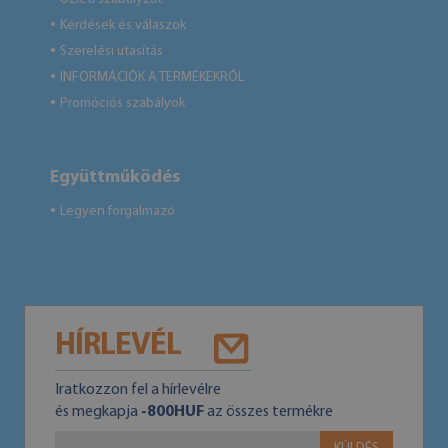
Kérdések és válaszok
●
Szerelési utasítás
●
INFORMÁCIÓK A TERMÉKEKRŐL
●
Promóciós szabályok
●
Együttműködés
Legyen forgalmazó
●
HÍRLEVÉL
Iratkozzon fel a hírlevélre
és megkapja
-800HUF
az összes termékre