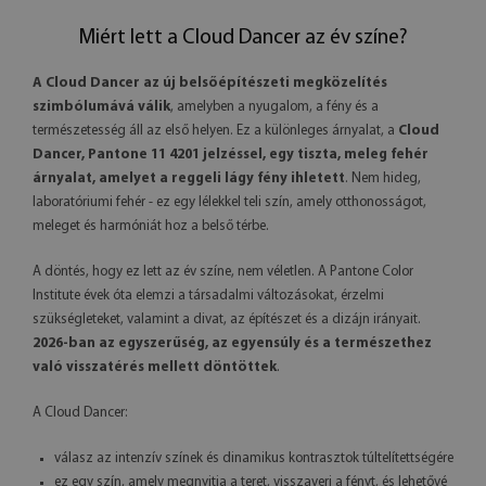
Miért lett a Cloud Dancer az év színe?
A Cloud Dancer az új belsőépítészeti megközelítés
szimbólumává válik
, amelyben a nyugalom, a fény és a
természetesség áll az első helyen. Ez a különleges árnyalat, a
Cloud
Dancer, Pantone 11 4201 jelzéssel, egy tiszta, meleg fehér
árnyalat, amelyet a reggeli lágy fény ihletett
. Nem hideg,
laboratóriumi fehér - ez egy lélekkel teli szín, amely otthonosságot,
meleget és harmóniát hoz a belső térbe.
A döntés, hogy ez lett az év színe, nem véletlen. A Pantone Color
Institute évek óta elemzi a társadalmi változásokat, érzelmi
szükségleteket, valamint a divat, az építészet és a dizájn irányait.
2026-ban az egyszerűség, az egyensúly és a természethez
való visszatérés mellett döntöttek
.
A Cloud Dancer:
válasz az intenzív színek és dinamikus kontrasztok túltelítettségére
ez egy szín, amely megnyitja a teret, visszaveri a fényt, és lehetővé