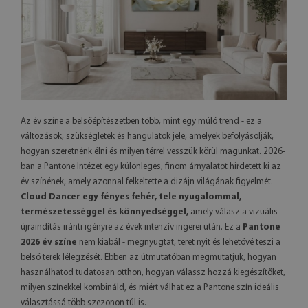
Az év színe a belsőépítészetben több, mint egy múló trend - ez a
változások, szükségletek és hangulatok jele, amelyek befolyásolják,
hogyan szeretnénk élni és milyen térrel vesszük körül magunkat. 2026-
ban a Pantone Intézet egy különleges, finom árnyalatot hirdetett ki az
év színének, amely azonnal felkeltette a dizájn világának figyelmét.
Cloud Dancer
egy fényes fehér, tele nyugalommal,
természetességgel és könnyedséggel,
amely válasz a vizuális
újraindítás iránti igényre az évek intenzív ingerei után. Ez a
Pantone
2026 év színe
nem kiabál - megnyugtat, teret nyit és lehetővé teszi a
belső terek lélegzését. Ebben az útmutatóban megmutatjuk, hogyan
használhatod tudatosan otthon, hogyan válassz hozzá kiegészítőket,
milyen színekkel kombináld, és miért válhat ez a Pantone szín ideális
választássá több szezonon túl is.