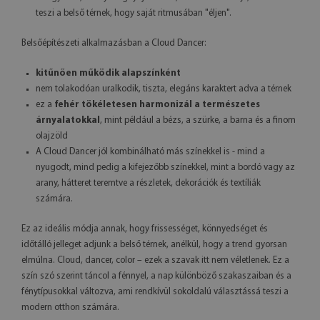
teszi a belső térnek, hogy saját ritmusában "éljen".
Belsőépítészeti alkalmazásban a Cloud Dancer:
kitűnően működik alapszínként
nem tolakodóan uralkodik, tiszta, elegáns karaktert adva a térnek
ez a
fehér tökéletesen harmonizál a természetes
árnyalatokkal
, mint például a bézs, a szürke, a barna és a finom
olajzöld
A Cloud Dancer jól kombinálható más színekkel is - mind a
nyugodt, mind pedig a kifejezőbb színekkel, mint a bordó vagy az
arany, hátteret teremtve a részletek, dekorációk és textíliák
számára.
Ez az ideális módja annak, hogy frissességet, könnyedséget és
időtálló jelleget adjunk a belső térnek, anélkül, hogy a trend gyorsan
elmúlna. Cloud, dancer, color – ezek a szavak itt nem véletlenek. Ez a
szín szó szerint táncol a fénnyel, a nap különböző szakaszaiban és a
fénytípusokkal változva, ami rendkívül sokoldalú választássá teszi a
modern otthon számára.