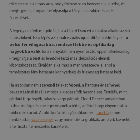
tökéletesen alkalmas arra, hogy fokozatosan bevezessük a térbe, és
megfigyeljük, hogyan befolyásolja a fényt, a karaktert és a tér
érzékelését.
A legegyszerűbb megoldás, ha a Cloud Dancert a falakra alkalmazzuk
alapszínként. Ez a lépés azonnali vizuális újraindítást eredményez -
a
belső tér világosabbá, rendezettebbé és optikailag
nagyobbá válik
. Ez az árnyalat nem nyomasztó, éppen ellenkezőleg
- megnyitja a teret és lehetővé teszi más dekorációs elemek
kibontakozását. Kiválóan alkalmas a mennyezetekre is, ahol a
természetes fény hatására könnyedség és frissesség hatását kelti.
Ha azonban nem szeretnél falakat festeni, a Pantone év színének
bevezetésének ideális módja a kiegészítők használata. Textíliák, mint
például függönyök, takarók vagy párnák, Cloud Dancer árnyalatban
otthonosságot és meleget visznek a térbe, anélkül hogy elnyomnák a
többi dekorációt. A faldekorációk is jól működnek -
tapéták
finom
mintázattal,
vászonképek
vagy minimalista grafikák, amelyek kiemelik
a tér tiszta, természetes karakterét.