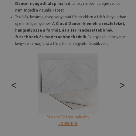
Dancer nyugodt alap marad
, amely rendezi az egészet, és
nem engedi a vizuális káoszt.
Textíliák, kerámia, üveg vagy matt fémek ebben a fehér árnyalatban
új minőséget nyernek.
A Cloud Dancer kiemeli a részleteket,
hangsúlyozza a formát, és a tér rendezettebbnek,
frissebbnek és modernebbnek tűnik
. Ez egy szín, amely nem
kényszeríti magát rá a térre, hanem együttműködik vele.
<
>
Falpanel Világos márvány
20 400 HUF