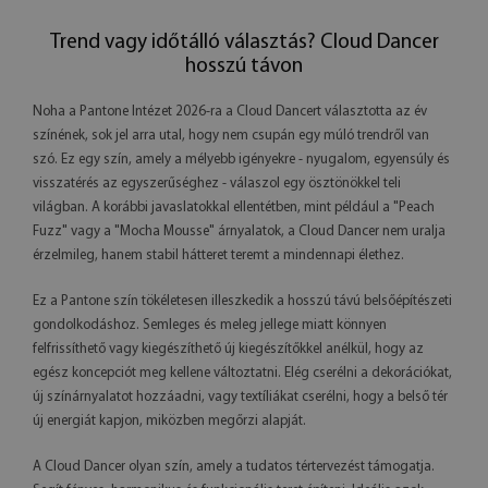
Trend vagy időtálló választás? Cloud Dancer
hosszú távon
Noha a Pantone Intézet 2026-ra a Cloud Dancert választotta az év
színének, sok jel arra utal, hogy nem csupán egy múló trendről van
szó. Ez egy szín, amely a mélyebb igényekre - nyugalom, egyensúly és
visszatérés az egyszerűséghez - válaszol egy ösztönökkel teli
világban. A korábbi javaslatokkal ellentétben, mint például a "Peach
Fuzz" vagy a "Mocha Mousse" árnyalatok, a Cloud Dancer nem uralja
érzelmileg, hanem stabil hátteret teremt a mindennapi élethez.
Ez a Pantone szín tökéletesen illeszkedik a hosszú távú belsőépítészeti
gondolkodáshoz. Semleges és meleg jellege miatt könnyen
felfrissíthető vagy kiegészíthető új kiegészítőkkel anélkül, hogy az
egész koncepciót meg kellene változtatni. Elég cserélni a dekorációkat,
új színárnyalatot hozzáadni, vagy textíliákat cserélni, hogy a belső tér
új energiát kapjon, miközben megőrzi alapját.
A Cloud Dancer olyan szín, amely a tudatos tértervezést támogatja.