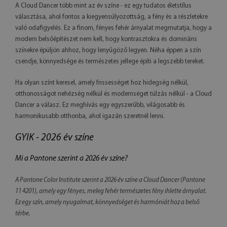
A Cloud Dancer több mint az év színe - ez egy tudatos életstílus
választása, ahol fontos a kiegyensúlyozottság, a fény és a részletekre
való odafigyelés. Ez a finom, fényes fehér árnyalat megmutatja, hogy a
modern belsőépítészet nem kell, hogy kontrasztokra és domináns
színekre épüljön ahhoz, hogy lenyűgöző legyen. Néha éppen a szín
csendje, könnyedsége és természetes jellege építi a legszebb tereket.
Ha olyan színt keresel, amely frissességet hoz hidegség nélkül,
otthonosságot nehézség nélkül és modernséget túlzás nélkül - a Cloud
Dancer a válasz. Ez meghívás egy egyszerűbb, világosabb és
harmonikusabb otthonba, ahol igazán szeretnél lenni.
GYIK - 2026 év színe
Mi a Pantone szerint a 2026 év színe?
A Pantone Color Institute szerint a 2026 év színe a Cloud Dancer (Pantone
11 4201), amely egy fényes, meleg fehér természetes fény ihlette árnyalat.
Ez egy szín, amely nyugalmat, könnyedséget és harmóniát hoz a belső
térbe.