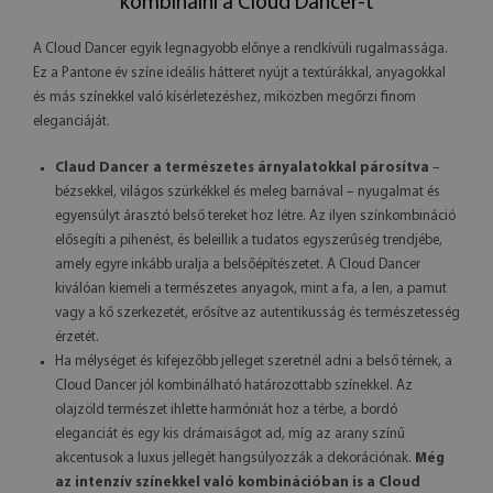
kombinálni a Cloud Dancer-t
A Cloud Dancer egyik legnagyobb előnye a rendkívüli rugalmassága.
Ez a Pantone év színe ideális hátteret nyújt a textúrákkal, anyagokkal
és más színekkel való kísérletezéshez, miközben megőrzi finom
eleganciáját.
Claud Dancer a természetes árnyalatokkal párosítva
–
bézsekkel, világos szürkékkel és meleg barnával – nyugalmat és
egyensúlyt árasztó belső tereket hoz létre. Az ilyen színkombináció
elősegíti a pihenést, és beleillik a tudatos egyszerűség trendjébe,
amely egyre inkább uralja a belsőépítészetet. A Cloud Dancer
kiválóan kiemeli a természetes anyagok, mint a fa, a len, a pamut
vagy a kő szerkezetét, erősítve az autentikusság és természetesség
érzetét.
Ha mélységet és kifejezőbb jelleget szeretnél adni a belső térnek, a
Cloud Dancer jól kombinálható határozottabb színekkel. Az
olajzöld természet ihlette harmóniát hoz a térbe, a bordó
eleganciát és egy kis drámaiságot ad, míg az arany színű
akcentusok a luxus jellegét hangsúlyozzák a dekorációnak.
Még
az intenzív színekkel való kombinációban is a Cloud