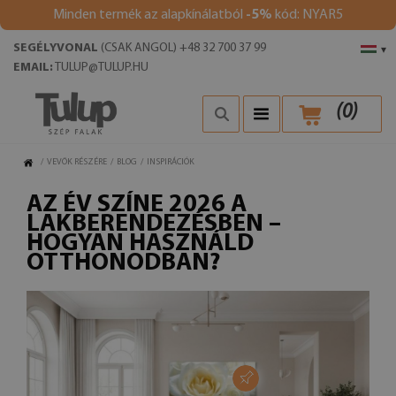
Minden termék az alapkínálatból
-5%
kód: NYAR5
SEGÉLYVONAL
(CSAK ANGOL) +48 32 700 37 99
▾
EMAIL:
TULUP@TULUP.HU
(
0
)
/
VEVŐK RÉSZÉRE
/
BLOG
/
INSPIRÁCIÓK
AZ ÉV SZÍNE 2026 A
LAKBERENDEZÉSBEN –
HOGYAN HASZNÁLD
OTTHONODBAN?