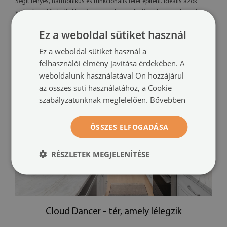
Segít fényes, harmonikus és funkcionális teret építeni. Ideális azok
számára, akik értékelik a tiszta, rendezett dizájnt, de nem akarnak
lemondani az otthonosságról és a melegségről. Egy világban, ahol a
Ez a weboldal sütiket használ
belsőépítészeti divat dinamikusan változik, a Cloud Dancer
stabilitást és esztétikai biztonságot nyújt.
Ez a weboldal sütiket használ a
felhasználói élmény javítása érdekében. A
weboldalunk használatával Ön hozzájárul
az összes süti használatához, a Cookie
szabályzatunknak megfelelően.
Bővebben
ÖSSZES ELFOGADÁSA
RÉSZLETEK MEGJELENÍTÉSE
Cloud Dancer - tér, amely lélegzik