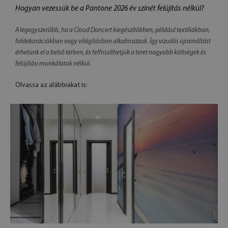
Hogyan vezessük be a Pantone 2026 év színét felújítás nélkül?
A legegyszerűbb, ha a Cloud Dancert kiegészítőkben, például textíliákban,
faldekorációkban vagy világításban alkalmazzuk. Így vizuális újraindítást
érhetünk el a belső térben, és felfrissíthetjük a teret nagyobb költségek és
felújítási munkálatok nélkül.
Olvassa az alábbiakat is: