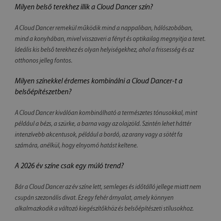
Milyen belső terekhez illik a Cloud Dancer szín?
A Cloud Dancer remekül működik mind a nappaliban, hálószobában,
mind a konyhában, mivel visszaveri a fényt és optikailag megnyitja a teret.
Ideális kis belső terekhez és olyan helyiségekhez, ahol a frissesség és az
otthonos jelleg fontos.
Milyen színekkel érdemes kombinálni a Cloud Dancer-t a
belsőépítészetben?
A Cloud Dancer kiválóan kombinálható a természetes tónusokkal, mint
például a bézs, a szürke, a barna vagy az olajzöld. Szintén lehet háttér
intenzívebb akcentusok, például a bordó, az arany vagy a sötét fa
számára, anélkül, hogy elnyomó hatást keltene.
A 2026 év színe csak egy múló trend?
Bár a Cloud Dancer az év színe lett, semleges és időtálló jellege miatt nem
csupán szezonális divat. Ez egy fehér árnyalat, amely könnyen
alkalmazkodik a változó kiegészítőkhöz és belsőépítészeti stílusokhoz.