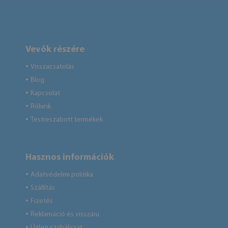
Vevők részére
Visszacsatolás
●
Blog
●
Kapcsolat
●
Rólunk
●
Testreszabott termékek
●
Hasznos információk
Adatvédelmi politika
●
Szállítás
●
Fizetés
●
Reklamáció és visszáru
●
Üzleti szabályzat
●