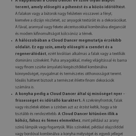
A nappaliban a Cloud Dancer év színe olyan alapot
teremt, amely elősegíti a pihenést és a közös időtöltést
.
A falakon vagy a bútorok nagy felületein visszaveri a fényt,
kiemelve a dizájn részleteit, az anyagok textúráit és a dekorációkat.
A fával, arannyal vagy fekete akcentusokkal kombinálva eleganciát
és modern kifinomultságot kölcsönöz a térnek.
A hálószobában a Cloud Dancer megmutatja érzékibb
oldalát. Ez egy szín, amely elősegíti a csendet és a
regenerálódást
, ezért kiválóan alkalmas a falak vagy a textíliák
domináns színeként. Puha anyagokkal, meleg világítással és barna
vagy finom szürke árnyalatú kiegészítőkkel kombinálva
könnyedséget, nyugalmat és természetes otthonosságot teremt.
Ideális hátteret biztosít a természet ihlette finom dekorációk
számára is.
A konyha pedig a Cloud Dancer által új minőséget nyer -
frissességet és időtálló karaktert.
A szekrényfrontok, falak
vagy részletek ebben a színben azt az érzést keltik, hogy a tér
tisztább és rendezettebb.
A Cloud Dancer kitűnően illik a
kőhöz, fához és fémes elemekhez
, mint például az arany
színű lámpák vagy fogantyúk. Más színekkel, például olajzölddel
vagy bordóval kombinálva a konyha mélységet és egyedi jelleget