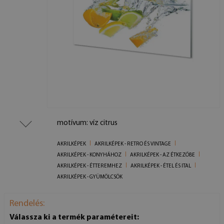
motívum: víz citrus
AKRILKÉPEK
AKRILKÉPEK - RETRO ÉS VINTAGE
AKRILKÉPEK - KONYHÁHOZ
AKRILKÉPEK - AZ ÉTKEZŐBE
AKRILKÉPEK - ÉTTEREMHEZ
AKRILKÉPEK - ÉTEL ÉS ITAL
AKRILKÉPEK - GYÜMÖLCSÖK
Rendelés:
Válassza ki a termék paramétereit: