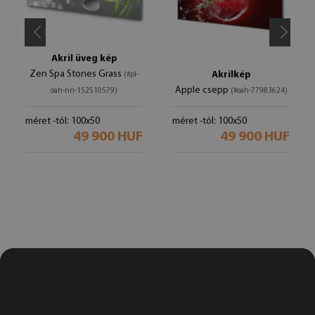
Akril üveg kép
Zen Spa Stones Grass
Akrilkép
(#pl-
Apple csepp
oah-nn-152510579)
(#oah-77983624)
méret -tól: 100x50
méret -tól: 100x50
49 900 HUF
49 900 HUF