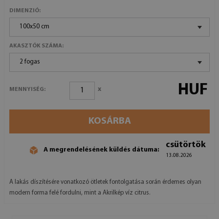
DIMENZIÓ:
100x50 cm
AKASZTÓK SZÁMA:
2 fogas
HUF
x
MENNYISÉG:
KOSÁRBA
csütörtök
A megrendelésének küldés dátuma:
13.08.2026
A lakás díszítésére vonatkozó ötletek fontolgatása során érdemes olyan
modern forma felé fordulni, mint a Akrilkép víz citrus.