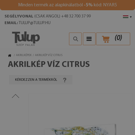
Minden termék az alapkínálatból
-5%
kód: NYAR5
SEGÉLYVONAL
(CSAK ANGOL) +48 32 700 37 99
▾
EMAIL:
TULUP@TULUP.HU
(
0
)
/
AKRILKÉPEK
/
AKRILKÉP VÍZ CITRUS
AKRILKÉP VÍZ CITRUS
KÉRDEZZEN A TERMÉKRŐL