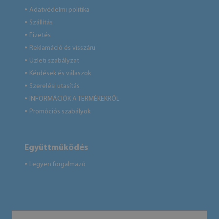
Adatvédelmi politika
●
Szállítás
●
Fizetés
●
Reklamáció és visszáru
●
Üzleti szabályzat
●
Kérdések és válaszok
●
Szerelési utasítás
●
INFORMÁCIÓK A TERMÉKEKRŐL
●
Promóciós szabályok
●
Együttműködés
Legyen forgalmazó
●