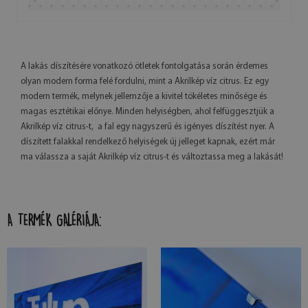
A lakás díszítésére vonatkozó ötletek fontolgatása során érdemes
olyan modern forma felé fordulni, mint a Akrilkép víz citrus. Ez egy
modern termék, melynek jellemzője a kivitel tökéletes minősége és
magas esztétikai előnye. Minden helyiségben, ahol felfüggesztjük a
Akrilkép víz citrus-t, a fal egy nagyszerű és igényes díszítést nyer. A
díszített falakkal rendelkező helyiségek új jelleget kapnak, ezért már
ma válassza a saját Akrilkép víz citrus-t és változtassa meg a lakását!
A TERMÉK GALÉRIÁJA: