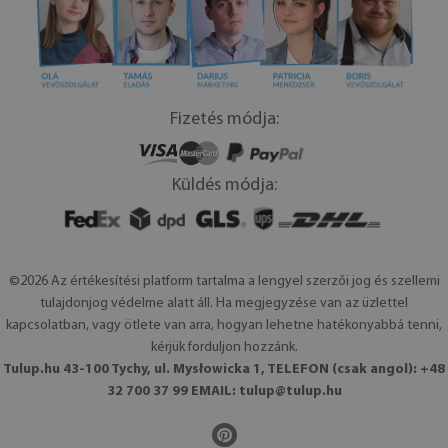
Fizetés módja:
Küldés módja:
©2026 Az értékesítési platform tartalma a lengyel szerzői jog és szellemi
tulajdonjog védelme alatt áll. Ha megjegyzése van az üzlettel
kapcsolatban, vagy ötlete van arra, hogyan lehetne hatékonyabbá tenni,
kérjük forduljon hozzánk.
Tulup.hu 43-100 Tychy, ul. Mysłowicka 1, TELEFON (csak angol): +48
32 700 37 99 EMAIL:
tulup@tulup.hu