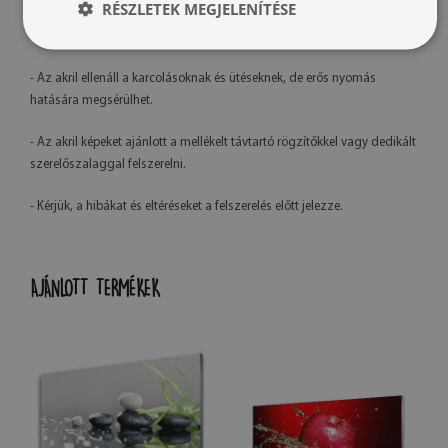
RÉSZLETEK MEGJELENÍTÉSE
- Saját gyártásunknak köszönhetően lehetőség van grafikai
módosításokra az ügyfél kérésére.
- Az akril ellenáll a karcolásoknak és ütéseknek, de erős nyomás
hatására megsérülhet.
- Az akril képeket ajánlott a mellékelt távtartó rögzítőkkel vagy dedikált
szerelőszalaggal felszerelni.
- Kérjük, a hibákat és eltéréseket a felszerelés előtt jelezze.
AJÁNLOTT TERMÉKEK