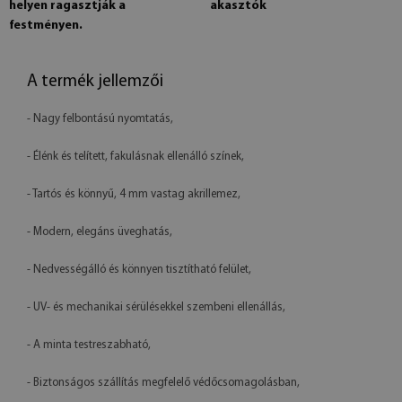
helyen ragasztják a
akasztók
festményen.
A termék jellemzői
- Nagy felbontású nyomtatás,
- Élénk és telített, fakulásnak ellenálló színek,
- Tartós és könnyű, 4 mm vastag akrillemez,
- Modern, elegáns üveghatás,
- Nedvességálló és könnyen tisztítható felület,
- UV- és mechanikai sérülésekkel szembeni ellenállás,
- A minta testreszabható,
- Biztonságos szállítás megfelelő védőcsomagolásban,