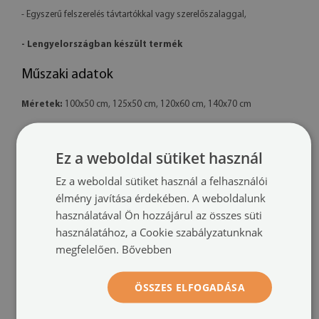
- Egyszerű felszerelés távtartókkal vagy szerelőszalaggal,
- Lengyelországban készült termék
Műszaki adatok
Méretek:
100x50 cm, 125x50 cm, 120x60 cm, 140x70 cm
Anyag:
4 mm vastag akril
Ez a weboldal sütiket használ
Nyomtatás:
UV – fakulásálló
Ez a weboldal sütiket használ a felhasználói
Tájolás:
vízszintes
élmény javítása érdekében. A weboldalunk
használatával Ön hozzájárul az összes süti
Felszerelési rendszer:
távtartó rögzítők vagy szerelőszalag
használatához, a Cookie szabályzatunknak
megfelelően.
Bővebben
További információk:
- A kész termék színei enyhén eltérhetnek a látványtervtől a monitor
ÖSSZES ELFOGADÁSA
kalibrációja és a használt tinta típusa miatt.