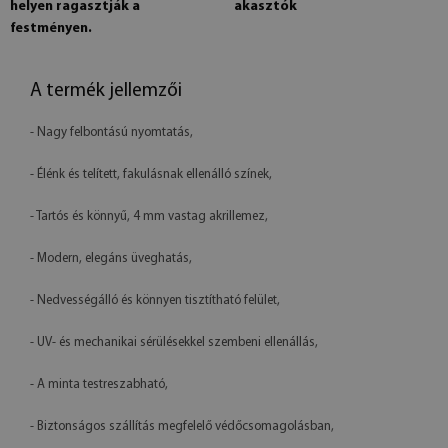
helyen ragasztják a
akasztók
festményen.
A termék jellemzői
- Nagy felbontású nyomtatás,
- Élénk és telített, fakulásnak ellenálló színek,
- Tartós és könnyű, 4 mm vastag akrillemez,
- Modern, elegáns üveghatás,
- Nedvességálló és könnyen tisztítható felület,
- UV- és mechanikai sérülésekkel szembeni ellenállás,
- A minta testreszabható,
- Biztonságos szállítás megfelelő védőcsomagolásban,