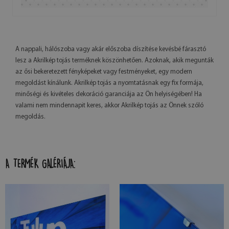
A nappali, hálószoba vagy akár előszoba díszítése kevésbé fárasztó
lesz a Akrilkép tojás terméknek köszönhetően. Azoknak, akik megunták
az ősi bekeretezett fényképeket vagy festményeket, egy modern
megoldást kínálunk. Akrilkép tojás a nyomtatásnak egy fix formája,
minőségi és kivételes dekoráció garanciája az Ön helyiségében! Ha
valami nem mindennapit keres, akkor Akrilkép tojás az Önnek szóló
megoldás.
A TERMÉK GALÉRIÁJA: