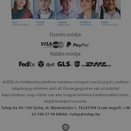
Fizetés módja:
Küldés módja:
©2026 Az értékesítési platform tartalma a lengyel szerzői jog és szellemi
tulajdonjog védelme alatt áll. Ha megjegyzése van az üzlettel
kapcsolatban, vagy ötlete van arra, hogyan lehetne hatékonyabbá tenni,
kérjük forduljon hozzánk.
Tulup.hu 43-100 Tychy, ul. Mysłowicka 1, TELEFON (csak angol): +48
32 700 37 99 EMAIL:
tulup@tulup.hu