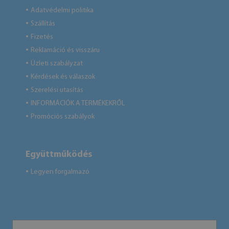
Adatvédelmi politika
●
Szállítás
●
Fizetés
●
Reklamáció és visszáru
●
Üzleti szabályzat
●
Kérdések és válaszok
●
Szerelési utasítás
●
INFORMÁCIÓK A TERMÉKEKRŐL
●
Promóciós szabályok
●
Együttműködés
Legyen forgalmazó
●