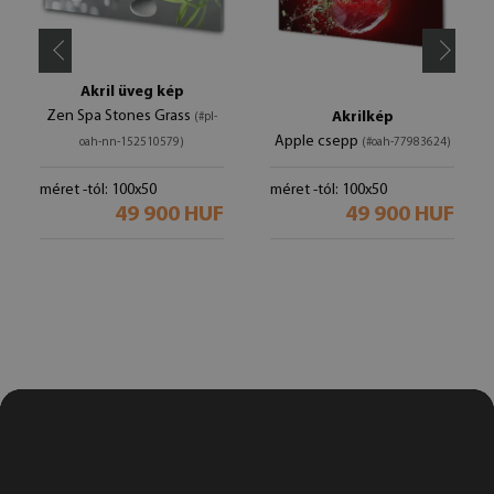
Akril üveg kép
Zen Spa Stones Grass
Akrilkép
(#pl-
Apple csepp
oah-nn-152510579)
(#oah-77983624)
méret -tól: 100x50
méret -tól: 100x50
49 900 HUF
49 900 HUF