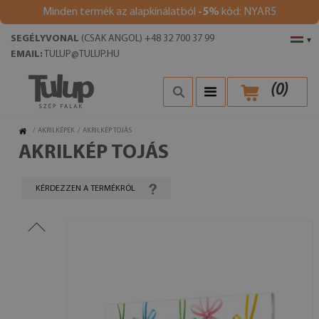
Minden termék az alapkínálatból
-5%
kód: NYAR5
SEGÉLYVONAL
(CSAK ANGOL) +48 32 700 37 99
▾
EMAIL:
TULUP@TULUP.HU
(
0
)
/
AKRILKÉPEK
/
AKRILKÉP TOJÁS
AKRILKÉP TOJÁS
KÉRDEZZEN A TERMÉKRŐL