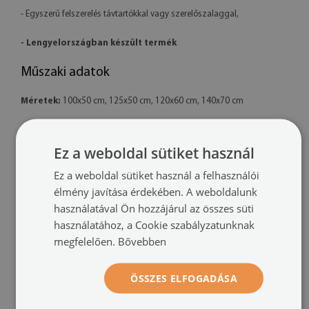
- Egyszerű felszerelés távtartókkal vagy szerelőszalaggal,
- Lengyelországban készült termék
Műszaki adatok
Méretek:
100x50 cm, 125x50 cm, 120x60 cm, 140x70 cm
Anyag:
4 mm vastag akril
Ez a weboldal sütiket használ
Nyomtatás:
UV – fakulásálló
Ez a weboldal sütiket használ a felhasználói
Tájolás:
vízszintes
élmény javítása érdekében. A weboldalunk
használatával Ön hozzájárul az összes süti
Felszerelési rendszer:
távtartó rögzítők vagy szerelőszalag
használatához, a Cookie szabályzatunknak
megfelelően.
Bővebben
További információk:
- A kész termék színei enyhén eltérhetnek a látványtervtől a monitor
ÖSSZES ELFOGADÁSA
kalibrációja és a használt tinta típusa miatt.