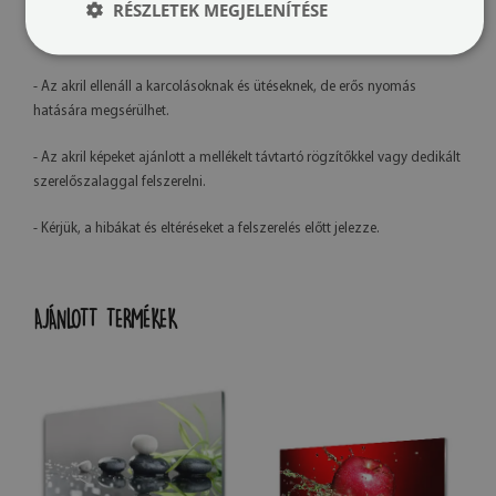
RÉSZLETEK MEGJELENÍTÉSE
- Saját gyártásunknak köszönhetően lehetőség van grafikai
módosításokra az ügyfél kérésére.
- Az akril ellenáll a karcolásoknak és ütéseknek, de erős nyomás
hatására megsérülhet.
- Az akril képeket ajánlott a mellékelt távtartó rögzítőkkel vagy dedikált
szerelőszalaggal felszerelni.
- Kérjük, a hibákat és eltéréseket a felszerelés előtt jelezze.
AJÁNLOTT TERMÉKEK