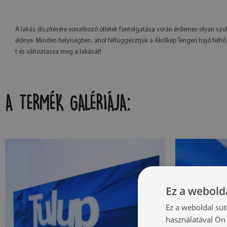
A lakás díszítésére vonatkozó ötletek fontolgatása során érdemes olyan szoka
előnye. Minden helyiségben, ahol felfüggesztjük a Akrilkép Tengeri hajó felhő-t
t és változtassa meg a lakását!
A TERMÉK GALÉRIÁJA:
Ez a webolda
Ez a weboldal süt
használatával Ön 