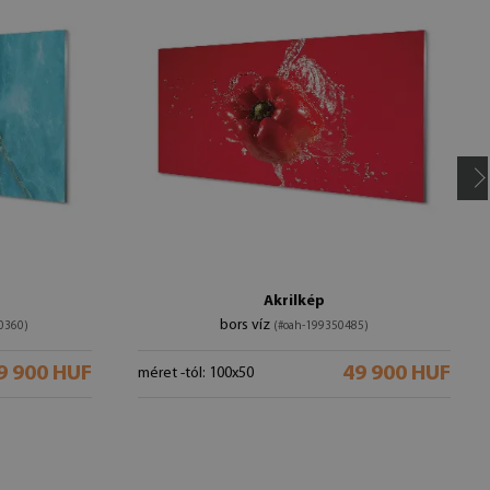
Akrilkép
bors víz
0360)
(#oah-199350485)
9 900 HUF
49 900 HUF
méret -tól: 100x50