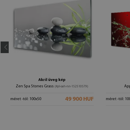
Akril üveg kép
Zen Spa Stones Grass
Ap
(#pl-oah-nn-152510579)
49 900 HUF
méret -tól: 100x50
méret -tól: 10