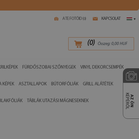
A TE FOTÓID (
)
KAPCSOLAT
0
▾
(
0
)
Összeg:
0,00
HUF
RILKÉPEK
FÜRDŐSZOBAI SZŐNYEGEK
VINYL DEKORCSEMPÉK
 KÉPEK
ASZTALLAPOK
BÚTORFÓLIÁK
GRILL ALÁTÉTEK
KÉPÉRŐL
AZ ÖN
BLAKFÓLIÁK
TÁBLÁK UTAZÁSI MÁGNESEKNEK