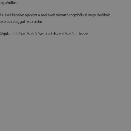
egsérülhet.
 Az akril képeket ajánlott a mellékelt távtartó rögzítőkkel vagy dedikált
zerelőszalaggal felszerelni.
Kérjük, a hibákat és eltéréseket a felszerelés előtt jelezze.