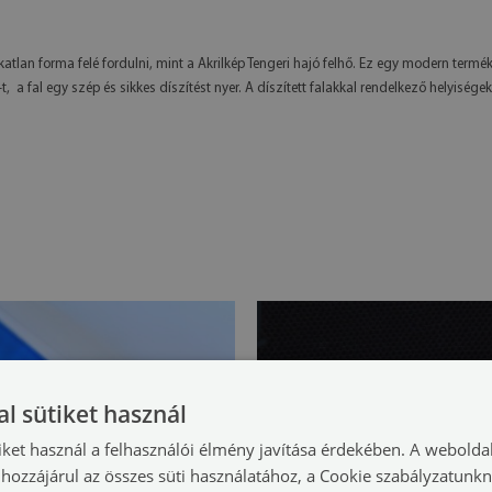
tlan forma felé fordulni, mint a Akrilkép Tengeri hajó felhő. Ez egy modern termék
, a fal egy szép és sikkes díszítést nyer. A díszített falakkal rendelkező helyiségek
l sütiket használ
iket használ a felhasználói élmény javítása érdekében. A webolda
hozzájárul az összes süti használatához, a Cookie szabályzatunk