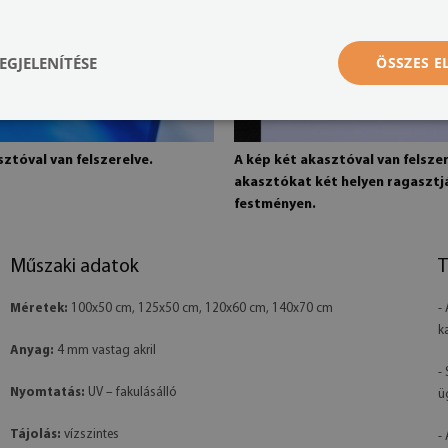
EGJELENÍTÉSE
ÖSSZES 
ztóval van felszerelve.
A kép két akasztóval van felszer
akasztókat két helyen ragasztj
festményen.
Műszaki adatok
T
Méretek:
100x50 cm, 125x50 cm, 120x60 cm, 140x70 cm
-
k
Anyag:
4 mm vastag akril
-
Nyomtatás:
UV – fakulásálló
ü
Tájolás:
vízszintes
-