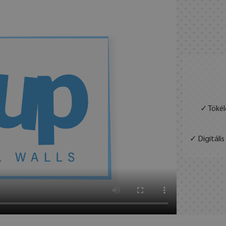
✓ Tökél
✓ Digitáli