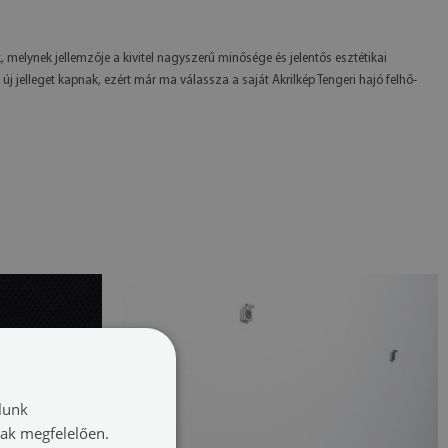
, melynek jellemzője a kivitel nagyszerű minősége és jelentős esztétikai
 új jelleget kapnak, ezért már ma válassza a saját Akrilkép Tengeri hajó felhő-
lunk
nak megfelelően.