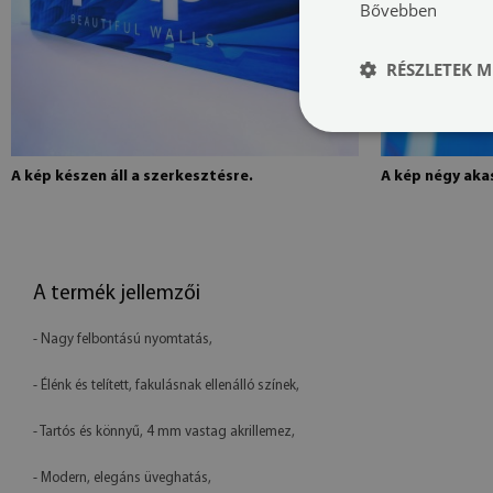
Bővebben
RÉSZLETEK M
A kép készen áll a szerkesztésre.
A kép négy akas
A termék jellemzői
- Nagy felbontású nyomtatás,
- Élénk és telített, fakulásnak ellenálló színek,
- Tartós és könnyű, 4 mm vastag akrillemez,
- Modern, elegáns üveghatás,