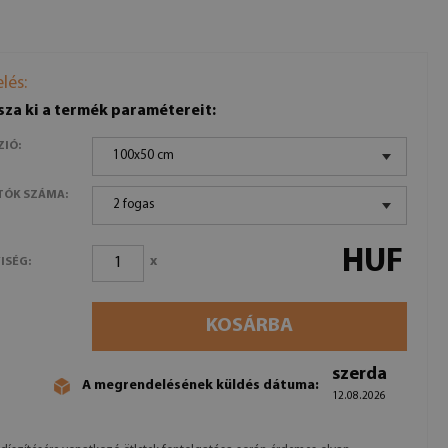
lés:
sza ki a termék paramétereit:
ZIÓ:
100x50 cm
TÓK SZÁMA:
2 fogas
HUF
x
ISÉG:
KOSÁRBA
szerda
A megrendelésének küldés dátuma:
12.08.2026