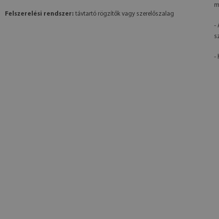
m
Felszerelési rendszer:
távtartó rögzítők vagy szerelőszalag
-
s
- 