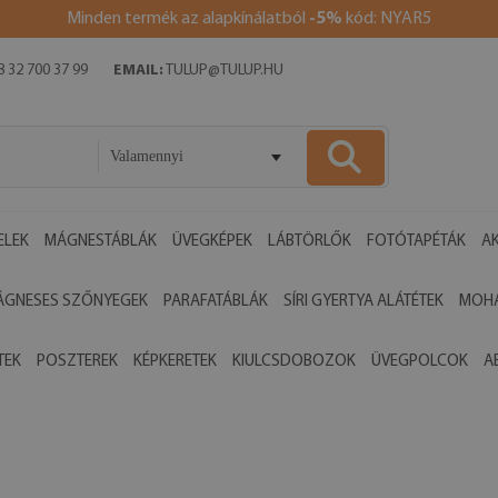
Minden termék az alapkínálatból
-5%
kód: NYAR5
 32 700 37 99
EMAIL:
TULUP@TULUP.HU
Valamennyi
ELEK
MÁGNESTÁBLÁK
ÜVEGKÉPEK
LÁBTÖRLŐK
FOTÓTAPÉTÁK
AK
ÁGNESES SZŐNYEGEK
PARAFATÁBLÁK
SÍRI GYERTYA ALÁTÉTEK
MOHA
TEK
POSZTEREK
KÉPKERETEK
KIULCSDOBOZOK
ÜVEGPOLCOK
A