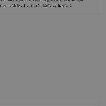
 díszítésére vonatkozó ötletek fontolgatása során érdemes olyan
n forma felé fordulni, mint a Akrilkép Tengeri hajó felhő.