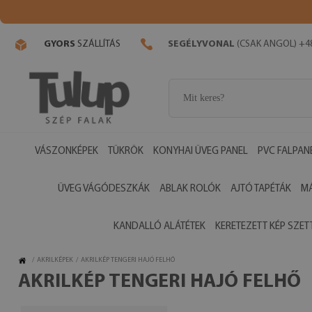
GYORS
SZÁLLÍTÁS
SEGÉLYVONAL
(CSAK ANGOL) +48
VÁSZONKÉPEK
TÜKRÖK
KONYHAI ÜVEG PANEL
PVC FALPAN
ÜVEG VÁGÓDESZKÁK
ABLAK ROLÓK
AJTÓ TAPÉTÁK
M
KANDALLÓ ALÁTÉTEK
KERETEZETT KÉP SZET
/
AKRILKÉPEK
/
AKRILKÉP TENGERI HAJÓ FELHŐ
AKRILKÉP TENGERI HAJÓ FELHŐ