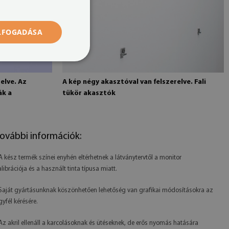
ELFOGADÁSA
elve. Az
A kép négy akasztóval van felszerelve. Fali
ák a
tükör akasztók
ovábbi információk:
 A kész termék színei enyhén eltérhetnek a látványtervtől a monitor
alibrációja és a használt tinta típusa miatt.
 Saját gyártásunknak köszönhetően lehetőség van grafikai módosításokra az
gyfél kérésére.
 Az akril ellenáll a karcolásoknak és ütéseknek, de erős nyomás hatására