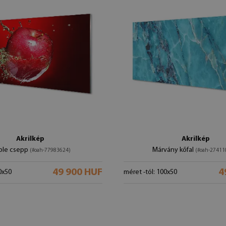
Akrilkép
Akrilkép
ple csepp
Márvány kőfal
(#oah-77983624)
(#oah-27411
49 900 HUF
4
0x50
méret -tól: 100x50