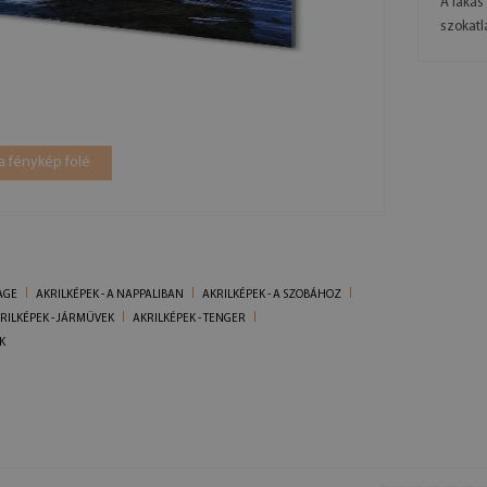
A lakás
szokatla
a fénykép fölé
AGE
AKRILKÉPEK - A NAPPALIBAN
AKRILKÉPEK - A SZOBÁHOZ
RILKÉPEK - JÁRMŰVEK
AKRILKÉPEK - TENGER
K