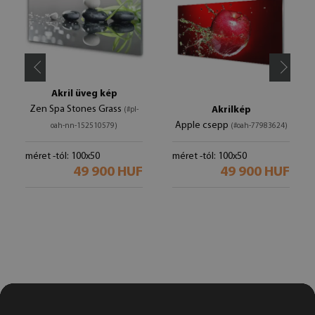
Akril üveg kép
Zen Spa Stones Grass
Akrilkép
(#pl-
Apple csepp
oah-nn-152510579)
(#oah-77983624)
méret -tól: 100x50
méret -tól: 100x50
49 900 HUF
49 900 HUF