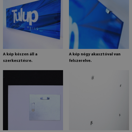
A kép készen áll a
A kép négy akasztóval van
szerkesztésre.
felszerelve.