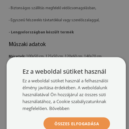
- Biztonságos szállítás megfelelő védőcsomagolásban,
- Egyszerű felszerelés távtartókkal vagy szerelőszalaggal,
- Lengyelországban készült termék
Műszaki adatok
Méretek:
100x50 cm, 125x50 cm, 120x60 cm, 140x70 cm
Anyag:
4 mm vastag akril
Ez a weboldal sütiket használ
Ez a weboldal sütiket használ a felhasználói
Nyomtatás:
UV – fakulásálló
élmény javítása érdekében. A weboldalunk
Tájolás:
vízszintes
használatával Ön hozzájárul az összes süti
használatához, a Cookie szabályzatunknak
Felszerelési rendszer:
távtartó rögzítők vagy szerelőszalag
megfelelően.
Bővebben
További információk:
ÖSSZES ELFOGADÁSA