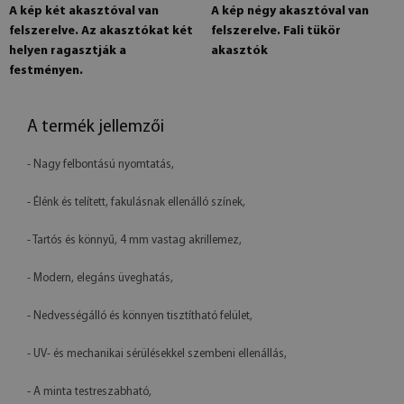
A kép két akasztóval van
A kép négy akasztóval van
felszerelve. Az akasztókat két
felszerelve. Fali tükör
helyen ragasztják a
akasztók
festményen.
A termék jellemzői
- Nagy felbontású nyomtatás,
- Élénk és telített, fakulásnak ellenálló színek,
- Tartós és könnyű, 4 mm vastag akrillemez,
- Modern, elegáns üveghatás,
- Nedvességálló és könnyen tisztítható felület,
- UV- és mechanikai sérülésekkel szembeni ellenállás,
- A minta testreszabható,