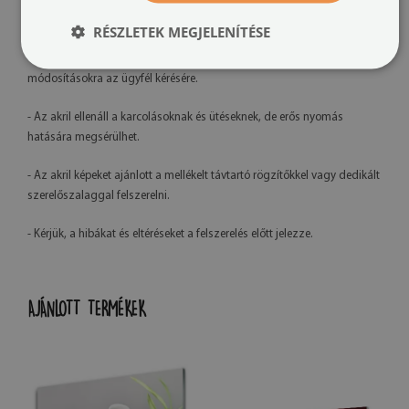
- A kész termék színei enyhén eltérhetnek a látványtervtől a monitor
kalibrációja és a használt tinta típusa miatt.
RÉSZLETEK MEGJELENÍTÉSE
- Saját gyártásunknak köszönhetően lehetőség van grafikai
módosításokra az ügyfél kérésére.
- Az akril ellenáll a karcolásoknak és ütéseknek, de erős nyomás
hatására megsérülhet.
- Az akril képeket ajánlott a mellékelt távtartó rögzítőkkel vagy dedikált
szerelőszalaggal felszerelni.
- Kérjük, a hibákat és eltéréseket a felszerelés előtt jelezze.
AJÁNLOTT TERMÉKEK