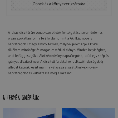
Önnek és a környezet számára
A lakás díszítésére vonatkozó ötletek fontolgatása során érdemes
olyan szokatlan forma felé fordulni, mint a Akrilkép növény
napraforgók. Ez egy alkotói termék, melynek jellemzője a kivitel
tökéletes minősége és magas esztétikai előnye. Minden helyiségben,
ahol felfüggesztjük a Akrilkép növény napraforgók-t, a fal egy szép és
igényes díszítést nyer. A díszített falakkal rendelkező helyiségek új
jelleget kapnak, ezért már ma válassza a saját Akrilkép növény
napraforgók-t és változtassa meg a lakását!
A TERMÉK GALÉRIÁJA: