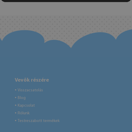
Vevők részére
Visszacsatolás
●
Blog
●
Kapcsolat
●
Rólunk
●
Testreszabott termékek
●