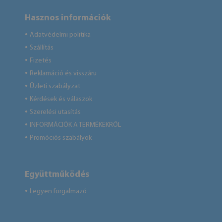
Hasznos információk
Adatvédelmi politika
●
Szállítás
●
Fizetés
●
Reklamáció és visszáru
●
Üzleti szabályzat
●
Kérdések és válaszok
●
Szerelési utasítás
●
INFORMÁCIÓK A TERMÉKEKRŐL
●
Promóciós szabályok
●
Együttműködés
Legyen forgalmazó
●