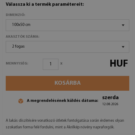
Válassza ki a termék paramétereit:
DIMENZIÓ:
100x50 cm
AKASZTÓK SZÁMA:
2 fogas
HUF
x
MENNYISÉG:
KOSÁRBA
szerda
A megrendelésének küldés dátuma:
12.08.2026
A lakás díszítésére vonatkozó ötletek fontolgatása során érdemes olyan
szokatlan forma felé fordulni, mint a Akrilkép növény napraforgók.