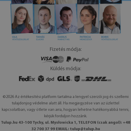
Fizetés módja:
Küldés módja:
©2026 Az értékesítési platform tartalma a lengyel szerzői jog és szellemi
tulajdonjog védelme alatt áll. Ha megjegyzése van az üzlettel
kapcsolatban, vagy ötlete van arra, hogyan lehetne hatékonyabbá tenni,
kérjük forduljon hozzánk.
Tulup.hu 43-100 Tychy, ul. Mysłowicka 1, TELEFON (csak angol): +48
32 700 37 99 EMAIL:
tulup@tulup.hu