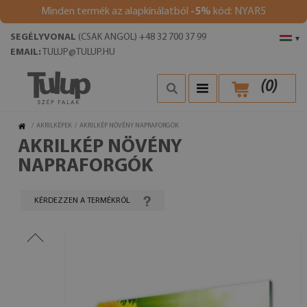
Minden termék az alapkínálatból
-5%
kód: NYAR5
SEGÉLYVONAL
(CSAK ANGOL) +48 32 700 37 99
▾
EMAIL:
TULUP@TULUP.HU
(
0
)
/
AKRILKÉPEK
/
AKRILKÉP NÖVÉNY NAPRAFORGÓK
AKRILKÉP NÖVÉNY
NAPRAFORGÓK
KÉRDEZZEN A TERMÉKRŐL