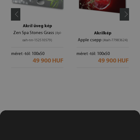
Akril üveg kép
Zen Spa Stones Grass
Akrilkép
(#pl-
Apple csepp
oah-nn-152510579)
(#oah-77983624)
méret -tól: 100x50
méret -tól: 100x50
49 900 HUF
49 900 HUF