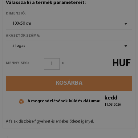
Válassza ki a termék paramétereit:
DIMENZIÓ:
100x50 cm
AKASZTÓK SZÁMA:
2 fogas
HUF
x
MENNYISÉG:
KOSÁRBA
kedd
A megrendelésének küldés dátuma:
11.08.2026
A falak díszítése figyelmet és érdekes ötletet igényel.