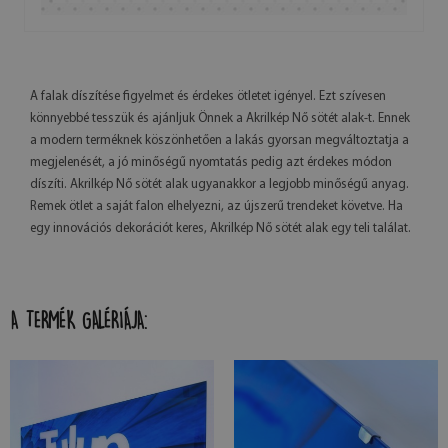
A falak díszítése figyelmet és érdekes ötletet igényel. Ezt szívesen
könnyebbé tesszük és ajánljuk Önnek a Akrilkép Nő sötét alak-t. Ennek
a modern terméknek köszönhetően a lakás gyorsan megváltoztatja a
megjelenését, a jó minőségű nyomtatás pedig azt érdekes módon
díszíti. Akrilkép Nő sötét alak ugyanakkor a legjobb minőségű anyag.
Remek ötlet a saját falon elhelyezni, az újszerű trendeket követve. Ha
egy innovációs dekorációt keres, Akrilkép Nő sötét alak egy teli találat.
A TERMÉK GALÉRIÁJA: