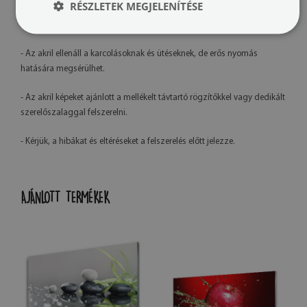
RÉSZLETEK MEGJELENÍTÉSE
- Saját gyártásunknak köszönhetően lehetőség van grafikai
módosításokra az ügyfél kérésére.
- Az akril ellenáll a karcolásoknak és ütéseknek, de erős nyomás
hatására megsérülhet.
- Az akril képeket ajánlott a mellékelt távtartó rögzítőkkel vagy dedikált
szerelőszalaggal felszerelni.
- Kérjük, a hibákat és eltéréseket a felszerelés előtt jelezze.
AJÁNLOTT TERMÉKEK