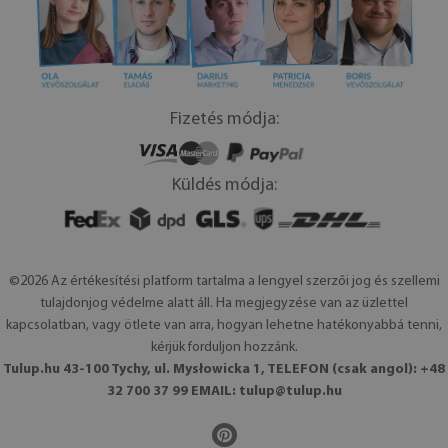
Fizetés módja:
Küldés módja:
©2026 Az értékesítési platform tartalma a lengyel szerzői jog és szellemi
tulajdonjog védelme alatt áll. Ha megjegyzése van az üzlettel
kapcsolatban, vagy ötlete van arra, hogyan lehetne hatékonyabbá tenni,
kérjük forduljon hozzánk.
Tulup.hu 43-100 Tychy, ul. Mysłowicka 1, TELEFON (csak angol): +48
32 700 37 99 EMAIL:
tulup@tulup.hu