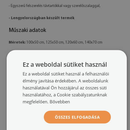
- Egyszerű felszerelés távtartókkal vagy szerelőszalaggal,
- Lengyelországban készült termék
Műszaki adatok
Méretek:
100x50 cm, 125x50 cm, 120x60 cm, 140x70 cm
Anyag:
4 mm vastag akril
Ez a weboldal sütiket használ
Nyomtatás:
UV – fakulásálló
Ez a weboldal sütiket használ a felhasználói
Tájolás:
vízszintes
élmény javítása érdekében. A weboldalunk
használatával Ön hozzájárul az összes süti
Felszerelési rendszer:
távtartó rögzítők vagy szerelőszalag
használatához, a Cookie szabályzatunknak
megfelelően.
Bővebben
További információk:
- A kész termék színei enyhén eltérhetnek a látványtervtől a monitor
ÖSSZES ELFOGADÁSA
kalibrációja és a használt tinta típusa miatt.