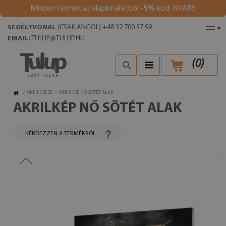
Minden termék az alapkínálatból
-5%
kód: NYAR5
SEGÉLYVONAL
(CSAK ANGOL) +48 32 700 37 99
▾
EMAIL:
TULUP@TULUP.HU
(
0
)
/
AKRILKÉPEK
/
AKRILKÉP NŐ SÖTÉT ALAK
AKRILKÉP NŐ SÖTÉT ALAK
KÉRDEZZEN A TERMÉKRŐL