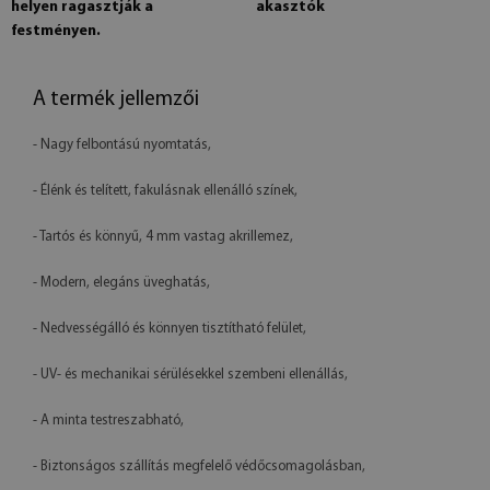
helyen ragasztják a
akasztók
festményen.
A termék jellemzői
- Nagy felbontású nyomtatás,
- Élénk és telített, fakulásnak ellenálló színek,
- Tartós és könnyű, 4 mm vastag akrillemez,
- Modern, elegáns üveghatás,
- Nedvességálló és könnyen tisztítható felület,
- UV- és mechanikai sérülésekkel szembeni ellenállás,
- A minta testreszabható,
- Biztonságos szállítás megfelelő védőcsomagolásban,