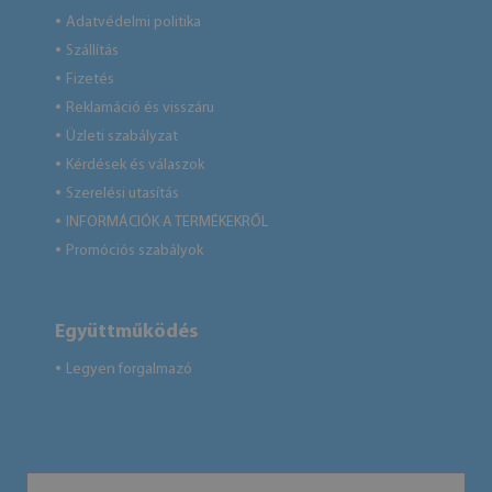
Adatvédelmi politika
●
Szállítás
●
Fizetés
●
Reklamáció és visszáru
●
Üzleti szabályzat
●
Kérdések és válaszok
●
Szerelési utasítás
●
INFORMÁCIÓK A TERMÉKEKRŐL
●
Promóciós szabályok
●
Együttműködés
Legyen forgalmazó
●