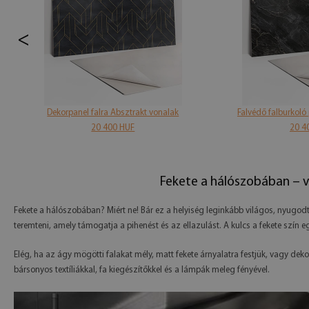
<
Dekorpanel falra Absztrakt vonalak
Falvédő falburkoló
20 400 HUF
20 4
Fekete a hálószobában – v
Fekete a hálószobában? Miért ne! Bár ez a helyiség leginkább világos, nyugodt
teremteni, amely támogatja a pihenést és az ellazulást. A kulcs a fekete szín 
Elég, ha az ágy mögötti falakat mély, matt fekete árnyalatra festjük, vagy deko
bársonyos textíliákkal, fa kiegészítőkkel és a lámpák meleg fényével.