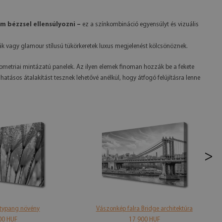
om bézzsel ellensúlyozni –
ez a színkombináció egyensúlyt és vizuális
ák vagy glamour stílusú tükörkeretek luxus megjelenést kölcsönöznek.
eometriai mintázatú panelek. Az ilyen elemek finoman hozzák be a fekete
 hatásos átalakítást tesznek lehetővé anélkül, hogy átfogó felújításra lenne
>
itypang növény
Vászonkép falra Bridge architektúra
00 HUF
17 900 HUF