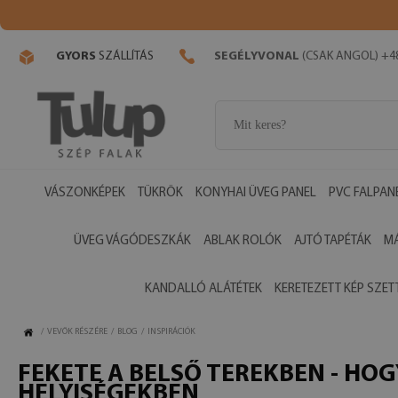
GYORS
SZÁLLÍTÁS
SEGÉLYVONAL
(CSAK ANGOL) +48
VÁSZONKÉPEK
TÜKRÖK
KONYHAI ÜVEG PANEL
PVC FALPAN
ÜVEG VÁGÓDESZKÁK
ABLAK ROLÓK
AJTÓ TAPÉTÁK
M
KANDALLÓ ALÁTÉTEK
KERETEZETT KÉP SZET
/
VEVŐK RÉSZÉRE
/
BLOG
/
INSPIRÁCIÓK
FEKETE A BELSŐ TEREKBEN - H
HELYISÉGEKBEN