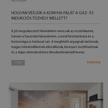
08.05.2026
HOGYAN VÉDJÜK A KONYHA FALÁT A GÁZ- ÉS
INDUKCIÓS TŰZHELY MELLETT?
A jól megválasztott falvédelem nemcsak az esztétikumra,
hanem a használat kényelmére, a rend fenntartására és a
biztonságra is hatással van. A megfelelő anyagnak tartósnak,
magas hőmérsékletnek ellenállónak, könnyen tisztíthatónak
és a teljes elrendezéshez illeszkedőnek kell lennie.
KONYHA
TÖBB
Canvas kép Építészet Kerékpár Bridge
Vászonfotó Eiffel-toron
17 900 HUF
17 900 HU