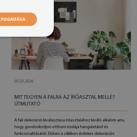
ELFOGADÁSA
05.03.2026
MIT TEGYEN A FALRA AZ ÍRÓASZTAL MELLÉ?
ÚTMUTATÓ
A fali dekoráció kiválasztása íróasztalához kiváló alkalom arra,
hogy gondoskodjon otthoni irodája hangulatáról és
funkcionalitásáról. Ebben a cikkben érdekes dekorációs