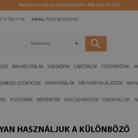
Minden termék az alapkínálatból
-5%
kód: NYAR5
 32 700 37 99
EMAIL:
TULUP@TULUP.HU
Valamennyi
ELEK
MÁGNESTÁBLÁK
ÜVEGKÉPEK
LÁBTÖRLŐK
FOTÓTAPÉTÁK
AK
ÁGNESES SZŐNYEGEK
PARAFATÁBLÁK
SÍRI GYERTYA ALÁTÉTEK
MOHA
TEK
POSZTEREK
KÉPKERETEK
KIULCSDOBOZOK
ÜVEGPOLCOK
A
OGYAN HASZNÁLJUK A KÜLÖNBÖZŐ