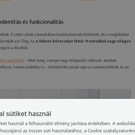
ernitás és funkcionalitás
lnek. A sötét színek a konyhában kockázatosnak tűnhetnek, de a megfelelően
ázsolják azt. Elég, ha
a fekete bútorokat fehér frontokkal vagy világos
egy ki a divatból.
elt a pult fölött
– lehet üveg, csempe vagy öntapadós változat, amelyet
ílusos, hanem praktikus is – kevésbé látszanak rajta a szennyeződések, és az
l sütiket használ
iket használ a felhasználói élmény javítása érdekében. A webolda
hozzájárul az összes süti használatához, a Cookie szabályzatunk