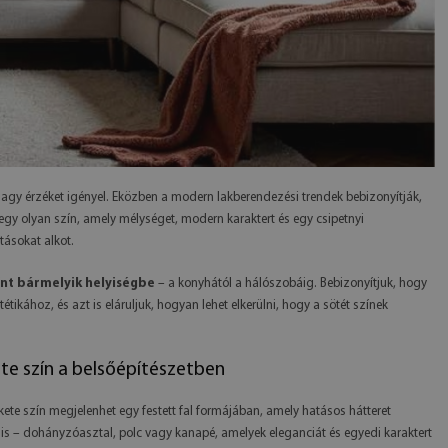
agy érzéket igényel. Eközben a modern lakberendezési trendek bebizonyítják,
 egy olyan szín, amely mélységet, modern karaktert és egy csipetnyi
tásokat alkot.
ínt bármelyik helyiségbe
– a konyhától a hálószobáig. Bebizonyítjuk, hogy
tikához, és azt is eláruljuk, hogyan lehet elkerülni, hogy a sötét színek
ete szín a belsőépítészetben
ekete szín megjelenhet egy festett fal formájában, amely hatásos hátteret
 is – dohányzóasztal, polc vagy kanapé, amelyek eleganciát és egyedi karaktert