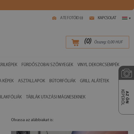
A TE FOTÓID (
)
KAPCSOLAT
0
▾
(
0
)
Összeg:
0,00
HUF
RILKÉPEK
FÜRDŐSZOBAI SZŐNYEGEK
VINYL DEKORCSEMPÉK
 KÉPEK
ASZTALLAPOK
BÚTORFÓLIÁK
GRILL ALÁTÉTEK
KÉPÉRŐL
AZ ÖN
BLAKFÓLIÁK
TÁBLÁK UTAZÁSI MÁGNESEKNEK
Olvassa az alábbiakat is: