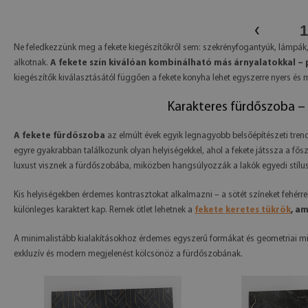
‹
Ne feledkezzünk meg a fekete kiegészítőkről sem: szekrényfogantyúk, lámpák,
alkotnak.
A fekete szín kiválóan kombinálható más árnyalatokkal – p
kiegészítők kiválasztásától függően a fekete konyha lehet egyszerre nyers és m
Karakteres fürdőszoba – 
A fekete fürdőszoba
az elmúlt évek egyik legnagyobb belsőépítészeti tren
egyre gyakrabban találkozunk olyan helyiségekkel, ahol a fekete játssza a fősz
luxust visznek a fürdőszobába, miközben hangsúlyozzák a lakók egyedi stílus
Kis helyiségekben érdemes kontrasztokat alkalmazni – a sötét színeket fehérr
különleges karaktert kap. Remek ötlet lehetnek a
fekete keretes tükrök
, a
A minimalistább kialakításokhoz érdemes egyszerű formákat és geometriai min
exkluzív és modern megjelenést kölcsönöz a fürdőszobának.