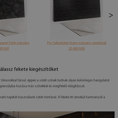
>
 panel Sötét márvány
Pvc falburkolat Arany márvány repedések
00 HUF
20 400 HUF
álassz fekete kiegészítőket
 tónusokkal társul, éppen a sötét színek tudnak olyan különleges hangulatot
egyensúlyba hozása más színekkel és megfelelő világítással.
ratív tapétát használunk sötét mintával. A fekete itt remekül harmonizál a