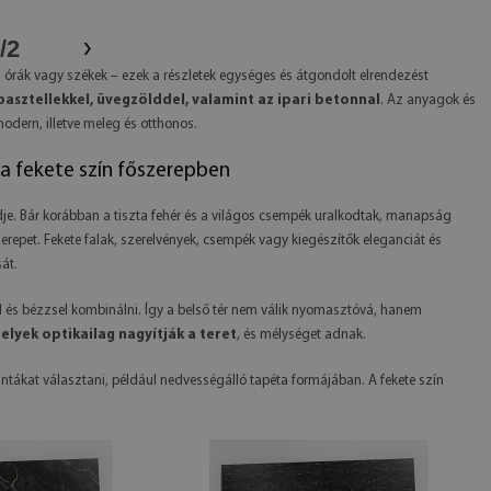
›
1
/
2
 órák vagy székek – ezek a részletek egységes és átgondolt elrendezést
asztellekkel, üvegzölddel, valamint az ipari betonnal
. Az anyagok és
odern, illetve meleg és otthonos.
a fekete szín főszerepben
dje. Bár korábban a tiszta fehér és a világos csempék uralkodtak, manapság
erepet. Fekete falak, szerelvények, csempék vagy kiegészítők eleganciát és
át.
el és bézzsel kombinálni. Így a belső tér nem válik nyomasztóvá, hanem
melyek optikailag nagyítják a teret
, és mélységet adnak.
tákat választani, például nedvességálló tapéta formájában. A fekete szín