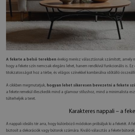
A fekete a belső terekben
évekig merész választásnak számított, amely n
hogy a fekete szín nemcsak elegáns lehet, hanem rendkívül funkcionális is. Ez
titokzatosságot hoz a térbe, és világos színekkel kombinálva időtálló összeállí
A cikkben megmutatjuk,
hogyan lehet sikeresen bevezetni a fekete sz
a fekete remekül illeszkedik mind a glamour stílushoz, mind a minimalista eszté
túlterheljék a teret.
Karakteres nappali – a fek
A nappali ideális tér arra, hogy különböző módokon próbáljuk ki a feketét. A f
biztosít a dekorációk vagy bútorok számára. Kiváló választás a fekete bútorok