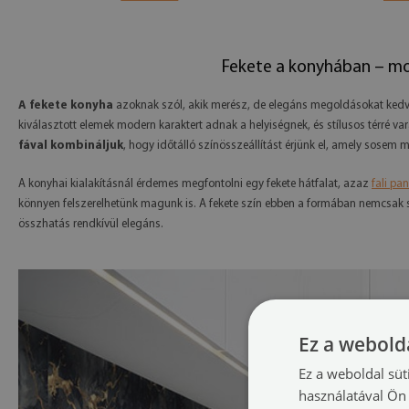
Fekete a konyhában – mod
A fekete konyha
azoknak szól, akik merész, de elegáns megoldásokat kedve
kiválasztott elemek modern karaktert adnak a helyiségnek, és stílusos térré var
fával kombináljuk
, hogy időtálló színösszeállítást érjünk el, amely sosem m
A konyhai kialakításnál érdemes megfontolni egy fekete hátfalat, azaz
fali pan
könnyen felszerelhetünk magunk is. A fekete szín ebben a formában nemcsak st
összhatás rendkívül elegáns.
Ez a webolda
Ez a weboldal süt
használatával Ön 