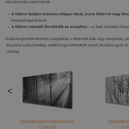
kölcsönöznek a belső térnek.
A fekete falakat érdemes világos fával, tiszta fehérrel vagy fin
könnyedséget biztosít.
A fekete remekül illeszkedik az aranyhoz
– az ilyen árnyalatú lámp
Kiváló kiegészítők lehetnek a nappaliban a fekete fali órák vagy öntapadós, g
árnyalatot a belső terekbe, anélkül hogy túlterhelnék a teret. Ráadásul gyors és
szükség.
<
Vászonkép Nature Forest Sun Rays
Vászonkép p
17 900 HUF
17 9