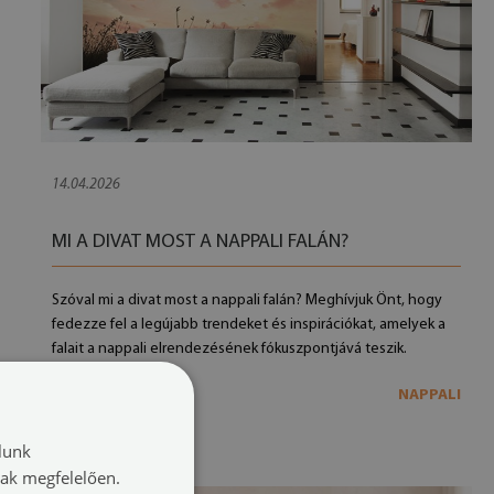
14.04.2026
MI A DIVAT MOST A NAPPALI FALÁN?
Szóval mi a divat most a nappali falán? Meghívjuk Önt, hogy
fedezze fel a legújabb trendeket és inspirációkat, amelyek a
falait a nappali elrendezésének fókuszpontjává teszik.
NAPPALI
TÖBB
lunk
nak megfelelően.